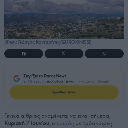
(Φωτ.: Γιώργος Κονταρίνης/EUROKINISSI)
Στηρίξτε το Pontos News
Επιλέξτε μας ως
προτιμώμενη πηγή
στην Αναζήτηση Google
Προσθήκη πηγής
Γενικά αίθριος αναμένεται να είναι σήμερα,
Κυριακή 7 Ιουνίου
, ο
καιρός
με πρόσκαιρες