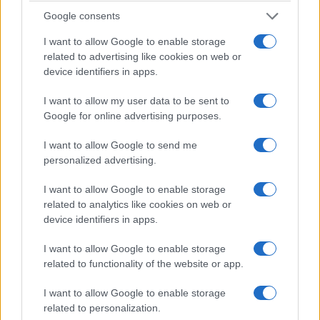
Google consents
Λυκαβηττός: Εντοπισμός ανθρώπινης σορού σε
I want to allow Google to enable storage
σπηλιά στους Αγίους Ισιδώρους
related to advertising like cookies on web or
8/08/2026 - 2:27μμ
device identifiers in apps.
I want to allow my user data to be sent to
Google for online advertising purposes.
I want to allow Google to send me
personalized advertising.
I want to allow Google to enable storage
related to analytics like cookies on web or
device identifiers in apps.
I want to allow Google to enable storage
ΕΛΛΑΔΑ
related to functionality of the website or app.
Συναγερμός για ανέμους έως 9 μποφόρ και
I want to allow Google to enable storage
θερμοκρασίες έως 39 βαθμούς
related to personalization.