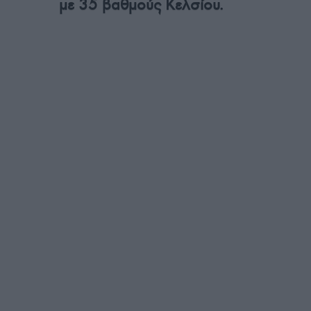
με 35 βαθμούς Κελσίου.