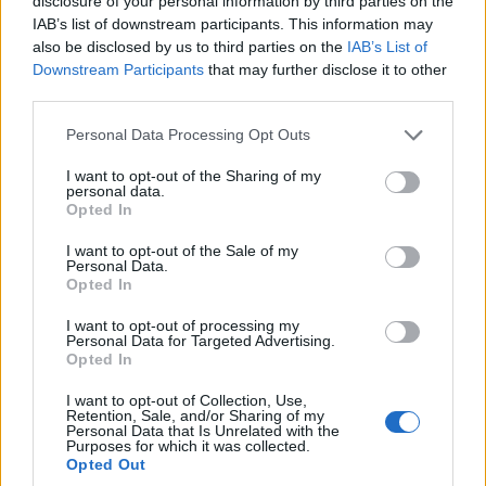
disclosure of your personal information by third parties on the
IAB’s list of downstream participants. This information may
also be disclosed by us to third parties on the
IAB’s List of
ΕΛΛΑΔΑ
Downstream Participants
that may further disclose it to other
third parties.
Παραδοσιακή μουσική βραδιά «Θράκη –
Please note that this website/app uses one or more Google
Μακεδονία – Πόντος» από τον Θερμαϊκό
Personal Data Processing Opt Outs
services and may gather and store information including but
Κορινού
not limited to your visit or usage behaviour. You may click to
I want to opt-out of the Sharing of my
personal data.
grant or deny consent to Google and its third-party tags to
8/08/2026 - 3:00μμ
Opted In
use your data for below specified purposes in below Google
consent section.
I want to opt-out of the Sale of my
Personal Data.
Opted In
I want to opt-out of processing my
Personal Data for Targeted Advertising.
Opted In
I want to opt-out of Collection, Use,
Retention, Sale, and/or Sharing of my
Personal Data that Is Unrelated with the
Purposes for which it was collected.
Opted Out
ΕΛΛΑΔΑ