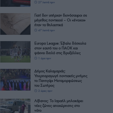
27 λεπτά πριν
Γιατί δεν υπήρχαν δεινόσαυροι σε
μέγεθος ποντικιού – Οι «ένοχοι»
ήταν τα θηλαστικά
47 λεπτά πριν
Europa League: Έβαλε δύσκολα
στον εαυτό του ο ΠΑΟΚ και
ψάχνει διπλό στις Βρυξέλλες
1 ώρα πριν
Δήμος Καλαμαριάς:
Υπερπαραγωγή ποντιακής μνήμης
το Πανηγύρι Μεταμορφώσεως
του Σωτήρος
2 ώρες πριν
Λίβανος: Το Ισραήλ μπλοκάρει
νέες ζώνες αποχώρησης στο
νότο