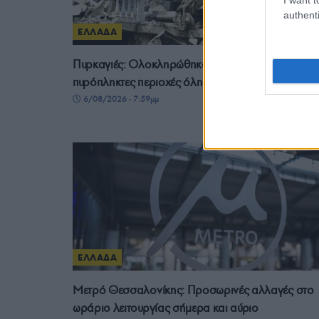
authenti
ΕΛΛΑΔΑ
Πυρκαγιές: Ολοκληρώθηκαν 325 αυτοψίες της στι
πυρόπληκτες περιοχές όλης της χώρας
6/08/2026 - 7:59μμ
ΕΛΛΑΔΑ
Μετρό Θεσσαλονίκης: Προσωρινές αλλαγές στο
ωράριο λειτουργίας σήμερα και αύριο