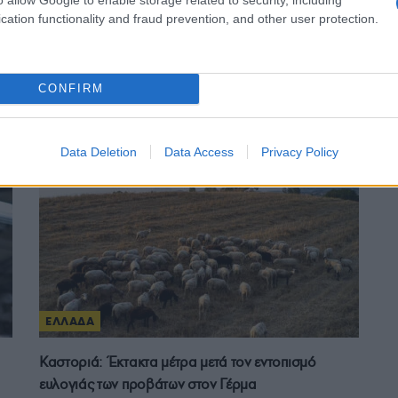
cation functionality and fraud prevention, and other user protection.
ΕΛΛΑΔΑ
ς
Άνω Λιόσια: Διαλευκάνθηκε η υπόθεση του
CONFIRM
72χρονου που βρέθηκε νεκρός σε αυτοκίνητο – Δύο
συλλήψεις
6/08/2026 - 7:30μμ
Data Deletion
Data Access
Privacy Policy
ΕΛΛΑΔΑ
Καστοριά: Έκτακτα μέτρα μετά τον εντοπισμό
ευλογιάς των προβάτων στον Γέρμα