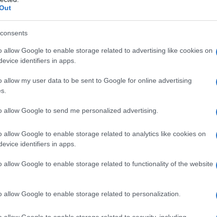
Out
consents
o allow Google to enable storage related to advertising like cookies on
Tweet
Send
evice identifiers in apps.
o allow my user data to be sent to Google for online advertising
s.
ε μας στο
Google News
to allow Google to send me personalized advertising.
o allow Google to enable storage related to analytics like cookies on
evice identifiers in apps.
o allow Google to enable storage related to functionality of the website
o allow Google to enable storage related to personalization.
o allow Google to enable storage related to security, including