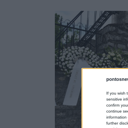
pontosne
If you wish 
sensitive in
confirm you
continue se
information 
further disc