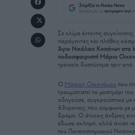
Στηρίξτε το Pontos News
Επιλέξτε μας ως
προτιμώμενη πηγή
στ
Σε κλίμα έντονης συγκίνησης,
παράγοντες και πλήθος κόσμ
Άγιο Νικόλαο Κοπάνων στα Ι
ποδοσφαιριστή Μάριο Οικο
τροχαίο δυστύχημα πριν από 
Ο
Μάριος Οικονόμου
που ήτ
τραυματιστεί το μεσημέρι το
οδηγούσε, συγκρούστηκε με 
63χρονος, που σύμφωνα με μα
δρόμο. Ο άτυχος άνδρας είχε
έδωσε σκληρή, αλλά άνιση τε
του Πανεπιστημιακού Νοσοκομ