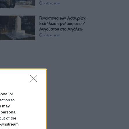
2 ώρες πριν
Γενοκτονία των Ασσυρίων:
Εκδήλωση μνήμης στις 7
Αυγούστου στο Αιγάλεω
2 ώρες πριν
sonal or
ection to
ou may
 personal
out of the
 downstream