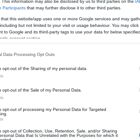
. This information may also be disclosed by us to third parties on the
IA
Participants
that may further disclose it to other third parties.
νίδας Μπακόλας / EUROKINISSI)
 that this website/app uses one or more Google services and may gath
including but not limited to your visit or usage behaviour. You may click 
 οικογένεια του
ΠΑΣ Γιάννινα
. Ο σύλλογος, με
 to Google and its third-party tags to use your data for below specifi
ogle consent section.
συντριβή του και τα συλλυπητήριά του στην
ν υπόσχεση ότι η μνήμη του θα παραμείνει
l Data Processing Opt Outs
ην απώλεια του Μάριου Οικονόμου, εξέδωσαν η
λλές ΠΑΕ, μεταξύ των οποίων: ΑΕΚ,
o opt-out of the Sharing of my personal data.
η, Κάλιαρι, Σαμπντόρια, Λεβαδειακός, Νίκη
In
τα, Παναιτωλικός.
o opt-out of the Sale of my Personal Data.
In
μού στη μνήμη του, η επιτροπή διοίκησης του
τικού Κέντρου Ιωαννίνων
, αποφάσισε για την
to opt-out of processing my Personal Data for Targeted
ing.
 σημαίες που υπάρχουν στις εγκαταστάσεις του
In
τιες
.
o opt-out of Collection, Use, Retention, Sale, and/or Sharing
ersonal Data that Is Unrelated with the Purposes for which it
lected.