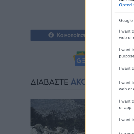
Opted 
Google 
I want t
Κοινοποίηση
web or d
I want t
purpose
Ακολουθήστ
I want 
ΔΙΑΒΑΣΤΕ
ΑΚΟΜΗ
I want t
web or d
I want t
or app.
I want t
I want t