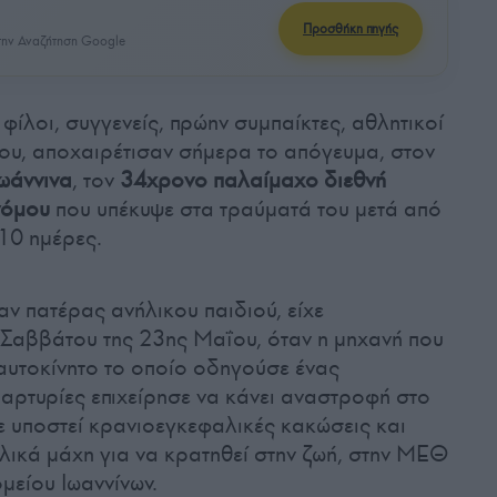
Προσθήκη πηγής
ην Αναζήτηση Google
 φίλοι, συγγενείς, πρώην συμπαίκτες, αθλητικοί
ου, αποχαιρέτισαν σήμερα το απόγευμα, στον
ωάννινα
, τον
34χρονο παλαίμαχο διεθνή
νόμου
που υπέκυψε στα τραύματά του μετά από
10 ημέρες.
αν πατέρας ανήλικου παιδιού, είχε
υ Σαββάτου της 23ης Μαΐου, όταν η μηχανή που
αυτοκίνητο το οποίο οδηγούσε ένας
ρτυρίες επιχείρησε να κάνει αναστροφή στο
 υποστεί κρανιοεγκεφαλικές κακώσεις και
λικά μάχη για να κρατηθεί στην ζωή, στην ΜΕΘ
είου Ιωαννίνων.