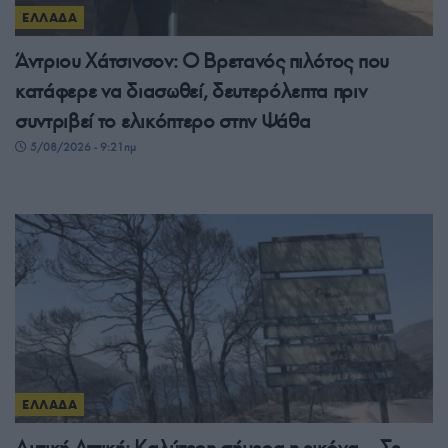
ΕΛΛΑΔΑ
Άντριου Χάτσινσον: Ο Βρετανός πιλότος που
κατάφερε να διασωθεί, δευτερόλεπτα πριν
συντριβεί το ελικόπτερο στην Ψάθα
5/08/2026 - 9:21πμ
ΕΛΛΑΔΑ
Δυτική Αττική: Καλύτερη σήμερα η εικόνα – Σε