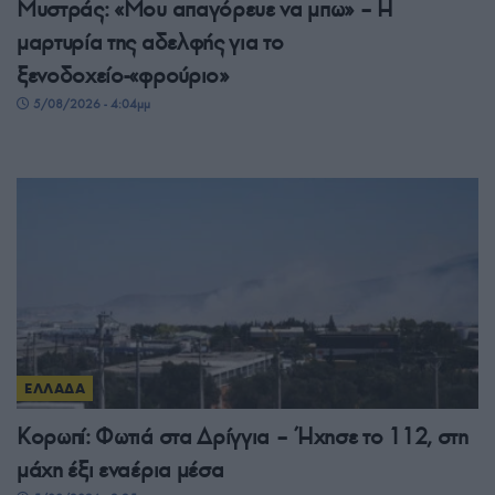
Μυστράς: «Μου απαγόρευε να μπω» – Η
μαρτυρία της αδελφής για το
ξενοδοχείο-«φρούριο»
5/08/2026 - 4:04μμ
ΕΛΛΑΔΑ
Κορωπί: Φωτιά στα Δρίγγια – Ήχησε το 112, στη
μάχη έξι εναέρια μέσα