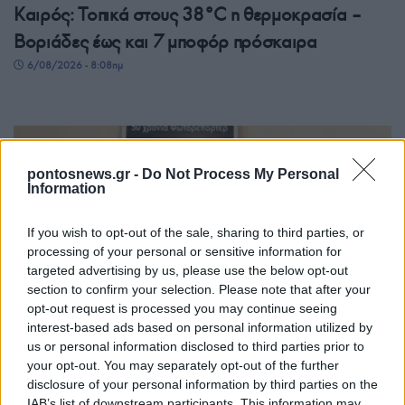
Καιρός: Τοπικά στους 38°C η θερμοκρασία –
Βοριάδες έως και 7 μποφόρ πρόσκαιρα
6/08/2026 - 8:08πμ
pontosnews.gr -
Do Not Process My Personal
Information
If you wish to opt-out of the sale, sharing to third parties, or
processing of your personal or sensitive information for
targeted advertising by us, please use the below opt-out
section to confirm your selection. Please note that after your
ΕΛΛΑΔΑ
opt-out request is processed you may continue seeing
interest-based ads based on personal information utilized by
Θεσσαλονίκη: Στον Δήμο Καλαμαριάς
us or personal information disclosed to third parties prior to
μεταφέρθηκε το φωτογραφικό αρχείο του Γιάννη
your opt-out. You may separately opt-out of the further
disclosure of your personal information by third parties on the
Κυριακίδη
IAB’s list of downstream participants. This information may