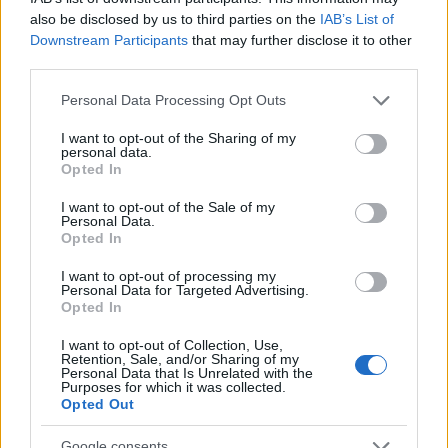
5/08/2026 - 11:29μμ
also be disclosed by us to third parties on the
IAB’s List of
Downstream Participants
that may further disclose it to other
third parties.
Please note that this website/app uses one or more Google
Personal Data Processing Opt Outs
services and may gather and store information including but
not limited to your visit or usage behaviour. You may click to
I want to opt-out of the Sharing of my
personal data.
grant or deny consent to Google and its third-party tags to
Opted In
use your data for below specified purposes in below Google
consent section.
I want to opt-out of the Sale of my
Personal Data.
Opted In
ΕΛΛΑΔΑ
I want to opt-out of processing my
Personal Data for Targeted Advertising.
Opted In
Πυροσβεστική: Τρεις συλλήψεις για πρόκληση
πυρκαγιάς και παραβάσεις πυροπροστασίας
I want to opt-out of Collection, Use,
Retention, Sale, and/or Sharing of my
5/08/2026 - 11:00μμ
Personal Data that Is Unrelated with the
Purposes for which it was collected.
Opted Out
Google consents