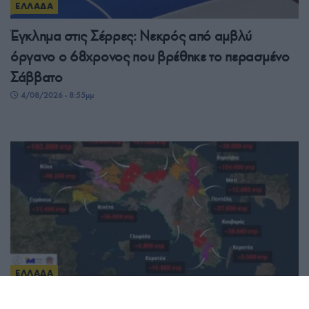
ΕΛΛΑΔΑ
Έγκλημα στις Σέρρες: Νεκρός από αμβλύ
όργανο ο 68χρονος που βρέθηκε το περασμένο
Σάββατο
4/08/2026 - 8:55μμ
ΕΛΛΑΔΑ
Εφιάλτης στην Αττική: Κάηκε το 42% των δασών