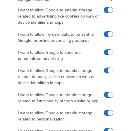
I want to allow Google to enable storage
related to advertising like cookies on web or
device identifiers in apps.
I want to allow my user data to be sent to
Google for online advertising purposes.
ΕΛΛΑΔΑ
I want to allow Google to send me
personalized advertising.
Λέσβος: Με τις καλύτερες… γεύσεις πέρασε στην
I want to allow Google to enable storage
ιστορία η τριήμερη 39η Γιορτή Σαρδέλας – Το
related to analytics like cookies on web or
σήμα κατατεθέν του κόλπου της Καλλονής
device identifiers in apps.
5/08/2026 - 10:35μμ
I want to allow Google to enable storage
related to functionality of the website or app.
I want to allow Google to enable storage
related to personalization.
I want to allow Google to enable storage