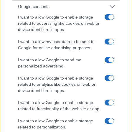
ΥΓΕΙΑ
Google consents
Παχυσαρκία: Γιατί οι ειδικοί λένε ότι η θεραπεία
I want to allow Google to enable storage
δεν πρέπει να διακόπτεται
related to advertising like cookies on web or
device identifiers in apps.
12/07/2026 - 12:00μμ
I want to allow my user data to be sent to
Google for online advertising purposes.
I want to allow Google to send me
personalized advertising.
I want to allow Google to enable storage
related to analytics like cookies on web or
device identifiers in apps.
I want to allow Google to enable storage
ΥΓΕΙΑ
related to functionality of the website or app.
Υγεία: Πέντε συχνά συνταγογραφούμενα
I want to allow Google to enable storage
φάρμακα που δυσκολεύουν την αντιμετώπιση του
related to personalization.