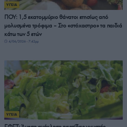
ΥΓΕΙΑ
ΠΟΥ: 1,5 εκατομμύριο θάνατοι ετησίως από
μολυσμένα τρόφιμα – Στο «στόχαστρο» τα παιδιά
κάτω των 5 ετών
4/06/2026 - 7:42μμ
ΥΓΕΙΑ
ΕΦΕΤ: Άμεση ανάκληση παρτίδας γνωστής