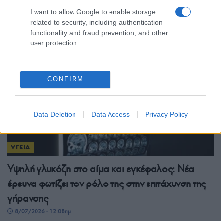
καύσωνα
I want to allow Google to enable storage
9/07/2026 - 11:20μμ
related to security, including authentication
functionality and fraud prevention, and other
user protection.
CONFIRM
Data Deletion
Data Access
Privacy Policy
ΥΓΕΙΑ
Υψηλή γλυκόζη στο αίμα και εγκέφαλος: Νέα
έρευνα φωτίζει τον ρόλο της στην επιτάχυνση της
γήρανσης
8/07/2026 - 12:08πμ