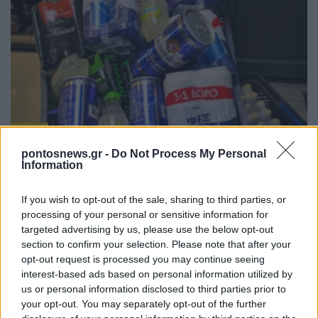
ΥΓΕΙΑ
pontosnews.gr -
Do Not Process My Personal
Τα φάρμακα για την παχυσαρκία μπορεί να
Information
«κόβουν» και την επιθυμία για αλκοόλ
If you wish to opt-out of the sale, sharing to third parties, or
19/07/2026 - 7:00μμ
processing of your personal or sensitive information for
targeted advertising by us, please use the below opt-out
section to confirm your selection. Please note that after your
opt-out request is processed you may continue seeing
interest-based ads based on personal information utilized by
us or personal information disclosed to third parties prior to
your opt-out. You may separately opt-out of the further