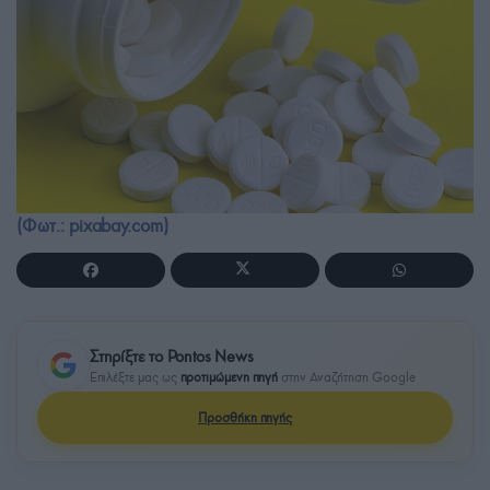
(Φωτ.: pixabay.com)
Στηρίξτε το Pontos News
Επιλέξτε μας ως
προτιμώμενη πηγή
στην Αναζήτηση Google
Προσθήκη πηγής