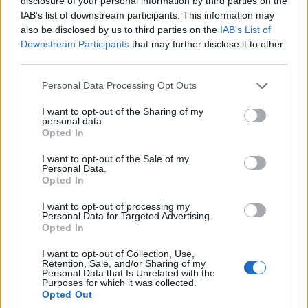
disclosure of your personal information by third parties on the
IAB’s list of downstream participants. This information may
also be disclosed by us to third parties on the
IAB’s List of
Downstream Participants
that may further disclose it to other
third parties.
ΥΓΕΙΑ
Please note that this website/app uses one or more Google
Personal Data Processing Opt Outs
Έμπολα: Η επιδημία καλπάζει στο Κονγκό – 796
services and may gather and store information including but
not limited to your visit or usage behaviour. You may click to
I want to opt-out of the Sharing of my
νεκροί μέσα σε δύο μήνες
personal data.
grant or deny consent to Google and its third-party tags to
Opted In
16/07/2026 - 8:27μμ
use your data for below specified purposes in below Google
consent section.
I want to opt-out of the Sale of my
Personal Data.
Opted In
I want to opt-out of processing my
Personal Data for Targeted Advertising.
Opted In
I want to opt-out of Collection, Use,
Retention, Sale, and/or Sharing of my
Personal Data that Is Unrelated with the
Purposes for which it was collected.
Opted Out