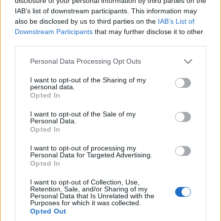
disclosure of your personal information by third parties on the
IAB’s list of downstream participants. This information may
also be disclosed by us to third parties on the
IAB’s List of
Downstream Participants
that may further disclose it to other
third parties.
Please note that this website/app uses one or more Google
Personal Data Processing Opt Outs
services and may gather and store information including but
ΠΙΣΤΗ
not limited to your visit or usage behaviour. You may click to
I want to opt-out of the Sharing of my
personal data.
grant or deny consent to Google and its third-party tags to
Παναγία Σουμελά: Ο μητροπολίτης Νεαπόλεως
Opted In
use your data for below specified purposes in below Google
Βαρνάβας θα προεξάρχει της λειτουργίας στα
consent section.
I want to opt-out of the Sale of my
Personal Data.
Εννιάμερα
Opted In
8/07/2026 - 3:59μμ
I want to opt-out of processing my
Personal Data for Targeted Advertising.
Opted In
I want to opt-out of Collection, Use,
Retention, Sale, and/or Sharing of my
Personal Data that Is Unrelated with the
Purposes for which it was collected.
Opted Out