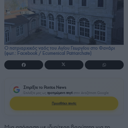
Ο πατριαρχικός ναός του Αγίου Γεωργίου στο Φανάρι
(φωτ.: Facebook / Ecumenical Patriarchate)
Στηρίξτε το Pontos News
Επιλέξτε μας ως
προτιμώμενη πηγή
στην Αναζήτηση Google
Προσθήκη πηγής
Μια απόφαση με ιδιαίτερη βαρύτητα για το