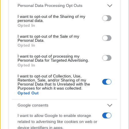
Please note that this website/app uses one or more Google
Personal Data Processing Opt Outs
services and may gather and store information including but
not limited to your visit or usage behaviour. You may click to
I want to opt-out of the Sharing of my
personal data.
grant or deny consent to Google and its third-party tags to
Opted In
use your data for below specified purposes in below Google
consent section.
I want to opt-out of the Sale of my
Personal Data.
Opted In
I want to opt-out of processing my
Personal Data for Targeted Advertising.
Opted In
ΠΟΛΙΤΙΚΑ - ΜΙΚΡΑΣΙΑΤΙΚΑ
I want to opt-out of Collection, Use,
Retention, Sale, and/or Sharing of my
Στο Οικουμενικό Πατριαρχείο ο Τούρκος υπουργός
Personal Data that Is Unrelated with the
Purposes for which it was collected.
Πολιτισμού και Τουρισμού
Opted Out
30/01/2021 - 5:41μμ
Google consents
I want to allow Google to enable storage
related to advertising like cookies on web or
device identifiers in apps.