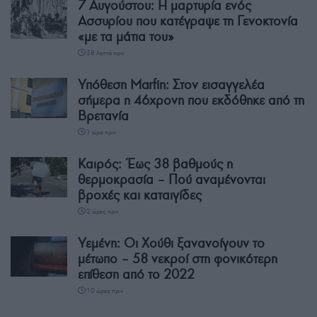
7 Αυγούστου: Η μαρτυρία ενός
Ασσυρίου που κατέγραψε τη Γενοκτονία
«με τα μάτια του»
58 λεπτά πριν
Υπόθεση Marfin: Στον εισαγγελέα
σήμερα η 46χρονη που εκδόθηκε από τη
Βρετανία
1 ώρα πριν
Καιρός: Έως 38 βαθμούς η
θερμοκρασία – Πού αναμένονται
βροχές και καταιγίδες
2 ώρες πριν
Υεμένη: Οι Χούθι ξανανοίγουν το
μέτωπο – 58 νεκροί στη φονικότερη
επίθεση από το 2022
10 ώρες πριν