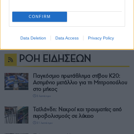
CONFIRM
Data Deletion
Data Access
Privacy Policy
ΡΟΗ ΕΙΔΗΣΕΩΝ
Παγκόσμιο πρωτάθλημα στίβου Κ20:
Ασημένιο μετάλλιο για τη Μητροπούλου
στο μήκος
3 λεπτά πριν
Ταϊλάνδη: Νεκροί και τραυματίες από
πυροβολισμούς σε λύκειο
31 λεπτά πριν