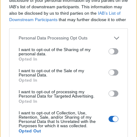
disclosure of your personal information by third parties on the
IAB’s list of downstream participants. This information may
also be disclosed by us to third parties on the
IAB’s List of
Downstream Participants
that may further disclose it to other
ΑΘΛΗΤΙΣΜΟΣ
third parties.
Παγκόσμιο πρωτάθλημα στίβου Κ20: Ασημένιο
Please note that this website/app uses one or more Google
Personal Data Processing Opt Outs
services and may gather and store information including but
μετάλλιο για τη Μητροπούλου στο μήκος
not limited to your visit or usage behaviour. You may click to
I want to opt-out of the Sharing of my
personal data.
7/08/2026 - 10:00πμ
grant or deny consent to Google and its third-party tags to
Opted In
use your data for below specified purposes in below Google
consent section.
I want to opt-out of the Sale of my
Personal Data.
Opted In
I want to opt-out of processing my
Personal Data for Targeted Advertising.
Opted In
I want to opt-out of Collection, Use,
Retention, Sale, and/or Sharing of my
Personal Data that Is Unrelated with the
Purposes for which it was collected.
Opted Out
ΑΘΛΗΤΙΣΜΟΣ