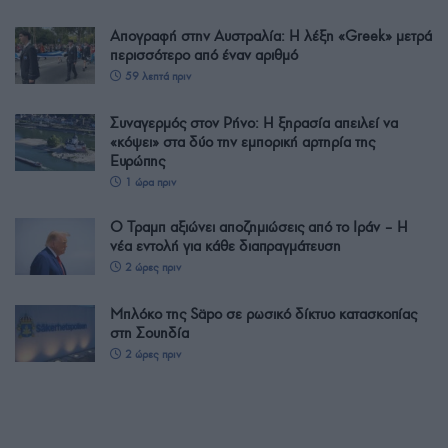
Απογραφή στην Αυστραλία: Η λέξη «Greek» μετρά
περισσότερο από έναν αριθμό
59 λεπτά πριν
Συναγερμός στον Ρήνο: Η ξηρασία απειλεί να
«κόψει» στα δύο την εμπορική αρτηρία της
Ευρώπης
1 ώρα πριν
Ο Τραμπ αξιώνει αποζημιώσεις από το Ιράν – Η
νέα εντολή για κάθε διαπραγμάτευση
2 ώρες πριν
Μπλόκο της Säpo σε ρωσικό δίκτυο κατασκοπίας
στη Σουηδία
2 ώρες πριν