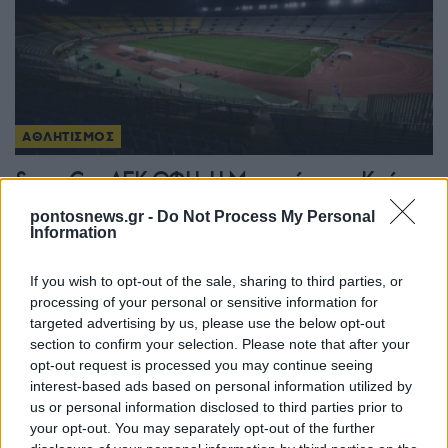
ΑΘΛΗΤΙΣΜΟΣ
Super Cup ΑΕΚ-ΟΦΗ: Η Μικρασία και η Κρήτη
«μπαίνουν» στο Παγκρήτιο – 150 μουσικοί και
pontosnews.gr -
Do Not Process My Personal
Information
χορευτές
7/08/2026 - 8:02μμ
If you wish to opt-out of the sale, sharing to third parties, or
processing of your personal or sensitive information for
targeted advertising by us, please use the below opt-out
section to confirm your selection. Please note that after your
opt-out request is processed you may continue seeing
interest-based ads based on personal information utilized by
us or personal information disclosed to third parties prior to
your opt-out. You may separately opt-out of the further