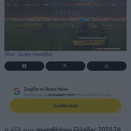
(Φωτ.: Σοφία Λυσιόβα)
Στηρίξτε το Pontos News
Επιλέξτε μας ως
προτιμώμενη πηγή
στην Αναζήτηση Google
Προσθήκη πηγής
Η ΑΕΚ είναι
πρωταθλήτρια Ελλάδας 2025-26
.