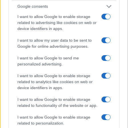
Google consents
Europa League: Έβαλε δύσκολα στον εαυτό του
ο ΠΑΟΚ και ψάχνει διπλό στις Βρυξέλλες
I want to allow Google to enable storage
related to advertising like cookies on web or
6/08/2026 - 11:10μμ
device identifiers in apps.
I want to allow my user data to be sent to
Google for online advertising purposes.
I want to allow Google to send me
personalized advertising.
I want to allow Google to enable storage
related to analytics like cookies on web or
device identifiers in apps.
ΑΘΛΗΤΙΣΜΟΣ
I want to allow Google to enable storage
related to functionality of the website or app.
Παγκόσμιο παίδων πόλο: Η Ελλάδα νίκησε
I want to allow Google to enable storage
Ισπανία και Ουγγαρία, αλλά την «έκοψε» ο
related to personalization.
αλγόριθμος