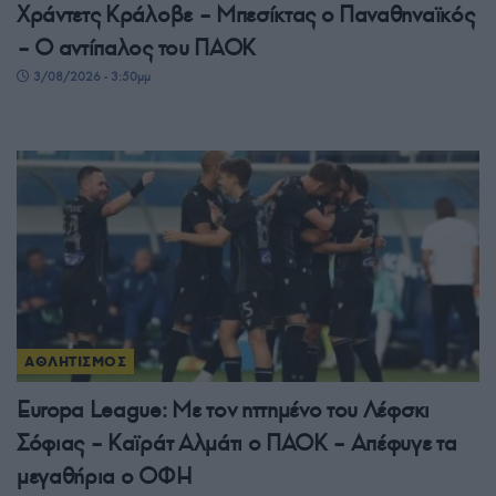
Χράντετς Κράλοβε – Μπεσίκτας ο Παναθηναϊκός
– Ο αντίπαλος του ΠΑΟΚ
3/08/2026 - 3:50μμ
ΑΘΛΗΤΙΣΜΟΣ
Europa League: Με τον ηττημένο του Λέφσκι
Σόφιας – Καϊράτ Αλμάτι ο ΠΑΟΚ – Απέφυγε τα
μεγαθήρια ο ΟΦΗ