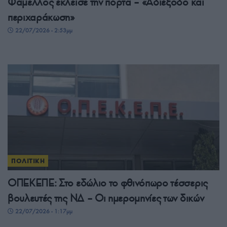
Φάμελλος έκλεισε την πόρτα – «Αδιέξοδο και
περιχαράκωση»
22/07/2026 - 2:53μμ
ΠΟΛΙΤΙΚΗ
ΟΠΕΚΕΠΕ: Στο εδώλιο το φθινόπωρο τέσσερις
βουλευτές της ΝΔ – Οι ημερομηνίες των δικών
22/07/2026 - 1:17μμ