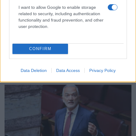
I want to allow Google to enable storage
related to security, including authentication
functionality and fraud prevention, and other
user protection.
ΠΟΛΙΤΙΚΗ
Άρθηκε η ασυλία της Ζωής Κωνσταντοπούλου –
CONFIRM
«Δεν θα με απενεργοποιήσουν»
22/07/2026 - 6:20μμ
Data Deletion
Data Access
Privacy Policy