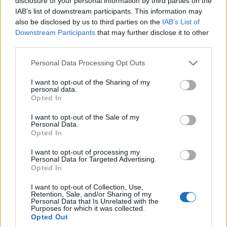
disclosure of your personal information by third parties on the
IAB’s list of downstream participants. This information may
also be disclosed by us to third parties on the
IAB’s List of
Downstream Participants
that may further disclose it to other
third parties.
Please note that this website/app uses one or more Google
Personal Data Processing Opt Outs
services and may gather and store information including but
not limited to your visit or usage behaviour. You may click to
I want to opt-out of the Sharing of my
personal data.
grant or deny consent to Google and its third-party tags to
Opted In
use your data for below specified purposes in below Google
ΠΟΛΙΤΙΚΗ
consent section.
I want to opt-out of the Sale of my
52η επέτειος Αποκατάστασης της Δημοκρατίας:
Personal Data.
Opted In
Τα πολιτικά «πηγαδάκια» στο Προεδρικό Μέγαρο
I want to opt-out of processing my
και οι εκλογές
Personal Data for Targeted Advertising.
Opted In
24/07/2026 - 11:59μμ
I want to opt-out of Collection, Use,
Retention, Sale, and/or Sharing of my
Personal Data that Is Unrelated with the
Purposes for which it was collected.
Opted Out