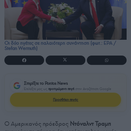
Οι δύο ηγέτες σε παλαιότερη συνάντηση (φωτ.: EPA /
Stefan Wermuth)
Στηρίξτε το Pontos News
Επιλέξτε μας ως
προτιμώμενη πηγή
στην Αναζήτηση Google
Προσθήκη πηγής
Ο Αμερικανός πρόεδρος
Ντόναλντ Τραμπ