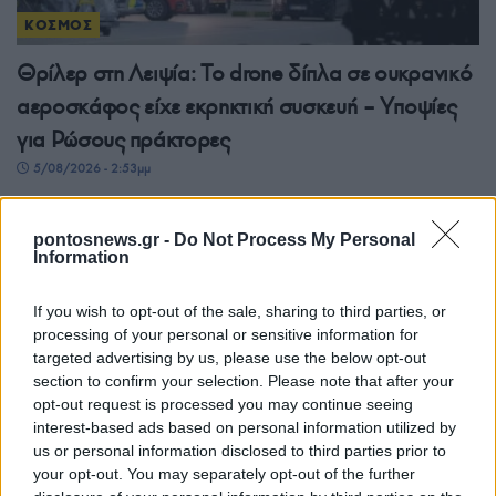
ΚΟΣΜΟΣ
Θρίλερ στη Λειψία: Το drone δίπλα σε ουκρανικό
αεροσκάφος είχε εκρηκτική συσκευή – Υποψίες
για Ρώσους πράκτορες
5/08/2026 - 2:53μμ
pontosnews.gr -
Do Not Process My Personal
Information
If you wish to opt-out of the sale, sharing to third parties, or
processing of your personal or sensitive information for
targeted advertising by us, please use the below opt-out
section to confirm your selection. Please note that after your
opt-out request is processed you may continue seeing
interest-based ads based on personal information utilized by
us or personal information disclosed to third parties prior to
ΚΟΣΜΟΣ
your opt-out. You may separately opt-out of the further