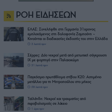
ΡΟΗ ΕΙΔΗΣΕΩΝ
ΕΛΑΣ: Συνελήφθη στη Γερμανία 31χρονος
εμπλεκόμενος στη δολοφονία Ζαμπούνη –
Κινούνται οι διαδικασίες έκδοσής του στην Ελλάδα
3 λεπτά πριν
Σέρρες: Δύο νεκροί μετά από μετωπική σύγκρουση
ΙΧ με φορτηγό στην Παλαιοκώμη
31 λεπτά πριν
Παγκόσμιο πρωτάθλημα στίβου Κ20: Ασημένιο
μετάλλιο για τη Μητροπούλου στο μήκος
58 λεπτά πριν
Ταϊλάνδη: Νεκροί και τραυματίες από
πυροβολισμούς σε λύκειο
1 ώρα πριν