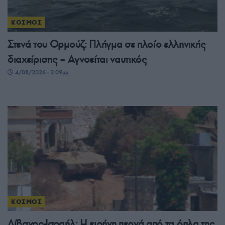
ΚΟΣΜΟΣ
Στενά του Ορμούζ: Πλήγμα σε πλοίο ελληνικής
διαχείρισης – Αγνοείται ναυτικός
4/08/2026 - 2:09μμ
ΚΟΣΜΟΣ
Λίβανος-Ισραήλ: Η ειρήνη περνά από τα όπλα της