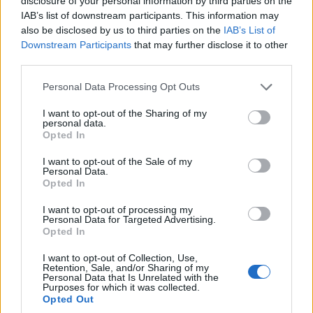
Ο πόλεμος ΗΠΑ-Ιράν πιέζει τα αποθέματα των
disclosure of your personal information by third parties on the
IAB’s list of downstream participants. This information may
PAC-3 – Νέα έκκληση Ζελένσκι μετά τη νυχτερινή
also be disclosed by us to third parties on the
IAB’s List of
επίθεση με 17 νεκρούς
Downstream Participants
that may further disclose it to other
third parties.
5/08/2026 - 12:55μμ
Please note that this website/app uses one or more Google
Personal Data Processing Opt Outs
services and may gather and store information including but
not limited to your visit or usage behaviour. You may click to
I want to opt-out of the Sharing of my
personal data.
grant or deny consent to Google and its third-party tags to
Opted In
use your data for below specified purposes in below Google
consent section.
I want to opt-out of the Sale of my
Personal Data.
Opted In
I want to opt-out of processing my
Personal Data for Targeted Advertising.
Opted In
ΚΟΣΜΟΣ
I want to opt-out of Collection, Use,
Retention, Sale, and/or Sharing of my
Συναγερμός στη Λειψία: Drone κοντά σε
Personal Data that Is Unrelated with the
Purposes for which it was collected.
ουκρανικό αεροσκάφος – Έκτακτη προσγείωση
Opted Out