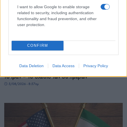
I want to allow Google to enable storage
related to security, including authentication
functionality and fraud prevention, and other
user protection.
CONFIRM
ΚΟΣΜΟΣ
Data Deletion
Data Access
Privacy Policy
Στενό του Ορμούζ: Πού κολλάει η συμφωνία με
το Ιράν – Το σχέδιο των 60 ημερών
5/08/2026 - 8:57πμ