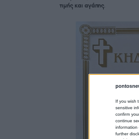
τιμής και αγάπης
.
pontosne
If you wish 
sensitive in
confirm you
continue se
information 
further disc