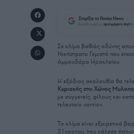
Στηρίξτε το Pontos News
Επιλέξτε μας ως
προτιμώμενη πηγή
στ
Σε κλίμα βαθιάς οδύνης απο
Νικήστρατο Γεμιστό που έπε
Αμμουδάρα Ηρακλείου.
Η εξόδιος ακολουθία θα τελε
Κυριακής στο Χώνος Μυλοπ
με συγγενείς, φίλους και κατ
τελευταίο «αντίο».
Το κλίμα είναι εξαιρετικά βα
21χρονου, που κάλεσε όσου