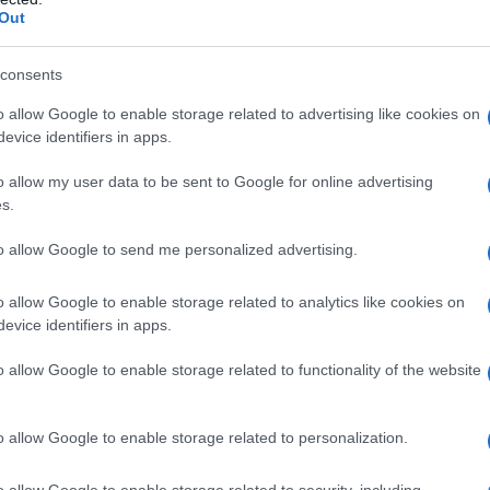
Out
ία του κατηγορούμενου
consents
παραμένει υπό κράτηση και έχει λάβει
o allow Google to enable storage related to advertising like cookies on
Δευτέρα
, αντιμετωπίζοντας
δίωξη για
evice identifiers in apps.
σε ήρεμη ψυχική κατάσταση
.
o allow my user data to be sent to Google for online advertising
s.
γορείται για
συνέργεια
, ενώ σε βάρος τους
to allow Google to send me personalized advertising.
α
παράνομη οπλοφορία, οπλοκατοχή και
ά συναυτουργία
, με τον 54χρονο να
o allow Google to enable storage related to analytics like cookies on
λοχρησία.
evice identifiers in apps.
o allow Google to enable storage related to functionality of the website
οανάκριση, το έγκλημα φέρεται να
εκδίκησης για το τροχαίο δυστύχημα
o allow Google to enable storage related to personalization.
ο είχε χάσει τη ζωή του ο 17χρονος
o allow Google to enable storage related to security, including