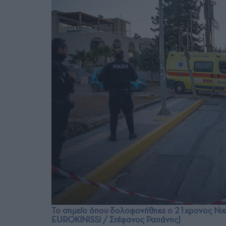
Το σημείο όπου δολοφονήθηκε ο 21χρονος Νική
EUROKINISSI / Στέφανος Ραπάνης)