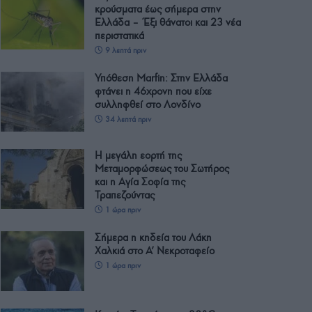
κρούσματα έως σήμερα στην
Ελλάδα – Έξι θάνατοι και 23 νέα
περιστατικά
9 λεπτά πριν
Υπόθεση Μarfin: Στην Ελλάδα
φτάνει η 46χρονη που είχε
συλληφθεί στο Λονδίνο
34 λεπτά πριν
Η μεγάλη εορτή της
Μεταμορφώσεως του Σωτήρος
και η Αγία Σοφία της
Τραπεζούντας
1 ώρα πριν
Σήμερα η κηδεία του Λάκη
Χαλκιά στο Α’ Νεκροταφείο
1 ώρα πριν