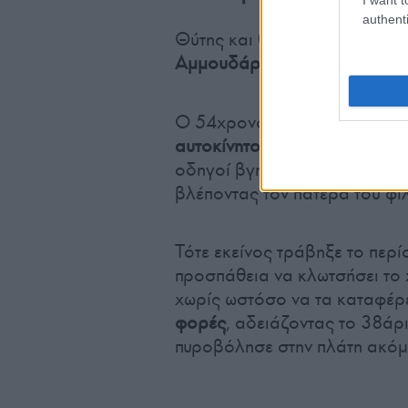
authenti
Θύτης και θύμα συναντήθηκαν
Αμμουδάρα Ηρακλείου
.
Ο 54χρονος βρισκόταν στο αυ
αυτοκίνητο του Νικήστρατου, 
οδηγοί βγήκαν έξω με τον νε
βλέποντας τον πατέρα του φίλ
Τότε εκείνος τράβηξε το περ
προσπάθεια να κλωτσήσει το χ
χωρίς ωστόσο να τα καταφέρ
φορές
, αδειάζοντας το 38άρι
πυροβόλησε στην πλάτη ακόμα