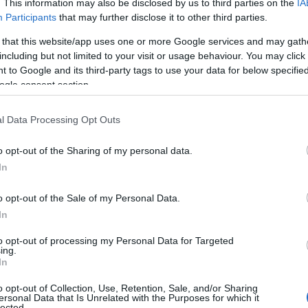
. This information may also be disclosed by us to third parties on the
IA
Participants
that may further disclose it to other third parties.
 that this website/app uses one or more Google services and may gath
including but not limited to your visit or usage behaviour. You may click 
 to Google and its third-party tags to use your data for below specifi
ogle consent section.
l Data Processing Opt Outs
o opt-out of the Sharing of my personal data.
In
o opt-out of the Sale of my Personal Data.
εται σε
κόκκινο συναγερμό
, με ισχυρή
In
οχή, καθώς υπάρχει έντονη ανησυχία για
ς μεταξύ των δύο πλευρών.
to opt-out of processing my Personal Data for Targeted
ing.
In
κογένεια του θύματος είχε δεχθεί απειλές και
o opt-out of Collection, Use, Retention, Sale, and/or Sharing
τείνει την ανησυχία για τυχόν επεισόδια.
ersonal Data that Is Unrelated with the Purposes for which it
lected.