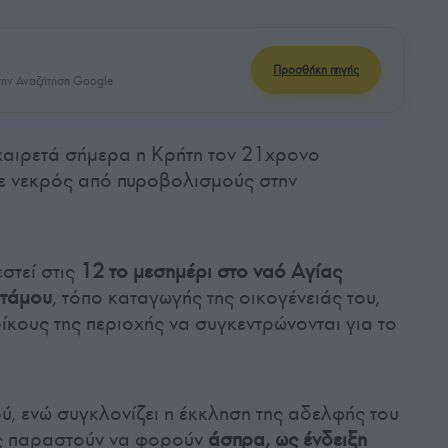
Προσθήκη πηγής
ην Αναζήτηση Google
χαιρετά σήμερα η Κρήτη τον 21χρονο
σε νεκρός από πυροβολισμούς στην
στεί στις
12 το μεσημέρι στο ναό Αγίας
οτάμου
, τόπο καταγωγής της οικογένειάς του,
οίκους της περιοχής να συγκεντρώνονται για το
ρύ, ενώ συγκλονίζει η έκκληση της αδελφής του
ς παραστούν να φορούν
άσπρα, ως ένδειξη