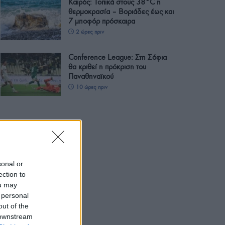
Καιρός: Τοπικά στους 38°C η
θερμοκρασία – Βοριάδες έως και
7 μποφόρ πρόσκαιρα
2 ώρες πριν
Conference League: Στη Σόφια
θα κριθεί η πρόκριση του
Παναθηναϊκού
10 ώρες πριν
sonal or
ection to
ou may
 personal
out of the
 downstream