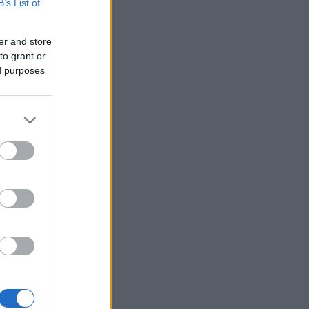
B’s List of
er and store
to grant or
ed purposes