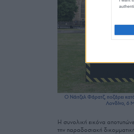
authenti
Ο Νάιτζελ Φάρατζ, ποζάρει κατ
Λονδίνο, 6 Μ
Η συνολική εικόνα αποτυπώνε
την παραδοσιακή δικομματική