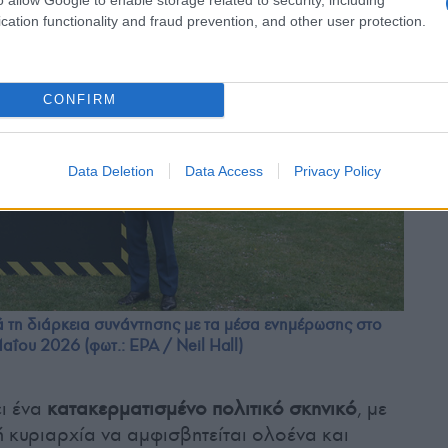
cation functionality and fraud prevention, and other user protection.
CONFIRM
Data Deletion
Data Access
Privacy Policy
ά τη διάρκεια συνάντησης με τα μέσα ενημέρωσης στο
αΐου 2026 (φωτ.: EPA / Neil Hall)
ι ένα
κατακερματισμένο πολιτικό σκηνικό
, με
 κυριαρχία να αμφισβητείται ολοένα και