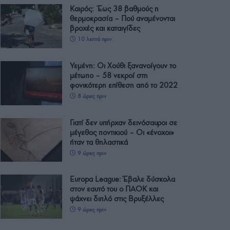
Καιρός: Έως 38 βαθμούς η
θερμοκρασία – Πού αναμένονται
βροχές και καταιγίδες
10 λεπτά πριν
Υεμένη: Οι Χούθι ξανανοίγουν το
μέτωπο – 58 νεκροί στη
φονικότερη επίθεση από το 2022
8 ώρες πριν
Γιατί δεν υπήρχαν δεινόσαυροι σε
μέγεθος ποντικιού – Οι «ένοχοι»
ήταν τα θηλαστικά
9 ώρες πριν
Europa League: Έβαλε δύσκολα
στον εαυτό του ο ΠΑΟΚ και
ψάχνει διπλό στις Βρυξέλλες
9 ώρες πριν