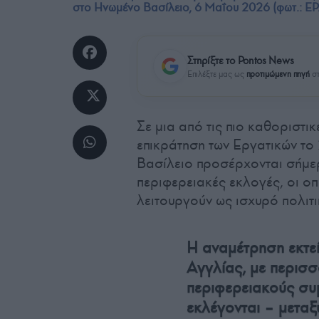
στο Ηνωμένο Βασίλειο, 6 Μαΐου 2026 (φωτ.: EPA
Στηρίξτε το Pontos News
Επιλέξτε μας ως
προτιμώμενη πηγή
στ
Σε μια από τις πιο καθοριστι
επικράτηση των Εργατικών τ
Βασίλειο προσέρχονται σήμερα
περιφερειακές εκλογές, οι ο
λειτουργούν ως ισχυρό πολιτ
Η αναμέτρηση εκτεί
Αγγλίας, με περισ
περιφερειακούς συ
εκλέγονται – μεταξ