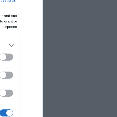
B’s List of
er and store
to grant or
ed purposes