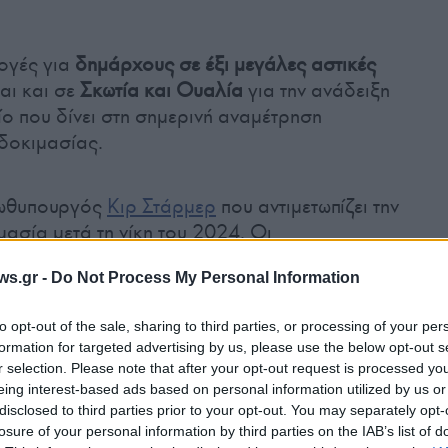
ογές για
δημάρχους σε έξι μεγάλες αστικές
αι και σε
Σκωτία και Ουαλία
για την ανάδειξη
ίο που δίνει στη σημερινή αναμέτρηση
δοκιμασίας.
πρωθυπουργός
Κιρ Στάρμερ
που αντιμετωπίζει την
ασία μετά τη νίκη του 2024. Οι
σημαντικές απώλειες για τους Εργατικούς
,
ws.gr -
Do Not Process My Personal Information
ους, με πιθανές απώλειες σε εμβληματικούς
ο Ουέστμινστερ και το Λάμπεθ, να ενδέχεται να
to opt-out of the sale, sharing to third parties, or processing of your per
ς.
formation for targeted advertising by us, please use the below opt-out s
r selection. Please note that after your opt-out request is processed y
eing interest-based ads based on personal information utilized by us or
disclosed to third parties prior to your opt-out. You may separately opt-
losure of your personal information by third parties on the IAB’s list of