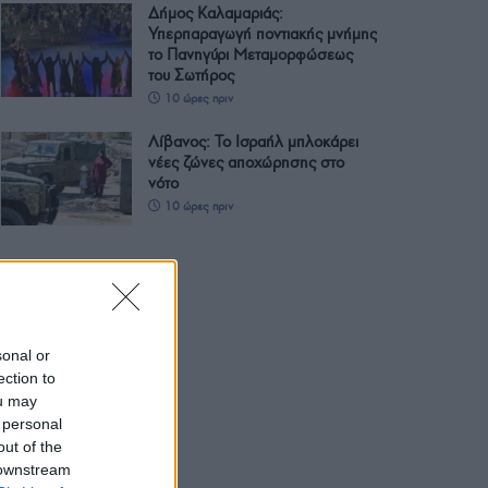
Δήμος Καλαμαριάς:
Υπερπαραγωγή ποντιακής μνήμης
το Πανηγύρι Μεταμορφώσεως
του Σωτήρος
10 ώρες πριν
Λίβανος: Το Ισραήλ μπλοκάρει
νέες ζώνες αποχώρησης στο
νότο
10 ώρες πριν
sonal or
ection to
ou may
 personal
out of the
 downstream