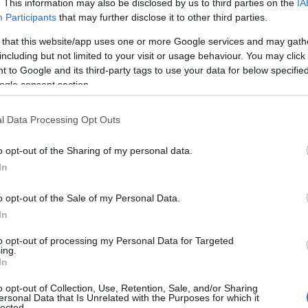
. This information may also be disclosed by us to third parties on the
IA
Participants
that may further disclose it to other third parties.
 that this website/app uses one or more Google services and may gath
including but not limited to your visit or usage behaviour. You may click 
 to Google and its third-party tags to use your data for below specifi
ogle consent section.
l Data Processing Opt Outs
o opt-out of the Sharing of my personal data.
In
o opt-out of the Sale of my Personal Data.
In
to opt-out of processing my Personal Data for Targeted
ing.
εια προεκλογικής εκστρατείας στο βόρειο Λονδίνο, 6
In
26 (φωτ.: EPA / Tolga Akmen)
o opt-out of Collection, Use, Retention, Sale, and/or Sharing
ersonal Data that Is Unrelated with the Purposes for which it
lected.