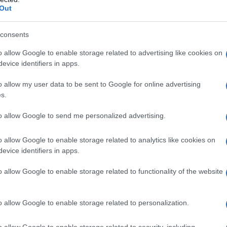
ητικοί δείχνουν σημάδια ανάκαμψης. Υπό την
Out
το κόμμα εξακολουθεί να αναζητά σταθερό
 2024, με τους αναλυτές να προβλέπουν
consents
αμία συσπείρωσης της εκλογικής του βάσης
.
o allow Google to enable storage related to advertising like cookies on
evice identifiers in apps.
ματα φαίνεται να κεφαλαιοποιούν τη
o allow my user data to be sent to Google for online advertising
 Το Reform UK του Νάιτζελ Φάρατζ
s.
υρίως στη βόρεια Αγγλία και σε αγροτικές
ισχύονται σε αστικά κέντρα και
to allow Google to send me personalized advertising.
ελεύθεροι Δημοκράτες επιχειρούν να
o allow Google to enable storage related to analytics like cookies on
αι από τα δύο μεγάλα κόμματα.
evice identifiers in apps.
o allow Google to enable storage related to functionality of the website
o allow Google to enable storage related to personalization.
o allow Google to enable storage related to security, including