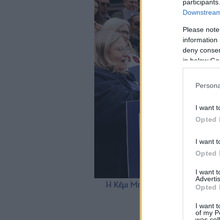
participants
Downstream 
Please note
information 
deny consent
in below Go
Persona
I want t
Opted 
I want t
Opted 
I want 
Advertis
Η Κέμι Μπάντενοχ κατά τη διάρκ
Opted 
Μαΐου 20
I want t
of my P
was col