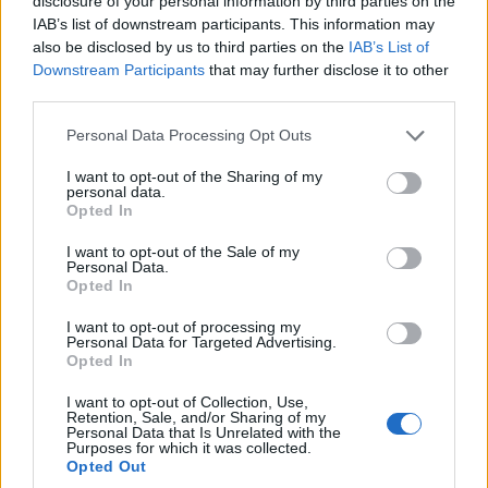
disclosure of your personal information by third parties on the
ΚΟΣΜΟΣ
IAB’s list of downstream participants. This information may
also be disclosed by us to third parties on the
IAB’s List of
Το Ιράν κρατά «κλειδωμένο» το Ορμούζ – Ο
Downstream Participants
that may further disclose it to other
βαρύς λογαριασμός που στέλνει στις ΗΠΑ
third parties.
9/08/2026 - 10:58πμ
Please note that this website/app uses one or more Google
Personal Data Processing Opt Outs
services and may gather and store information including but
not limited to your visit or usage behaviour. You may click to
I want to opt-out of the Sharing of my
personal data.
grant or deny consent to Google and its third-party tags to
Opted In
use your data for below specified purposes in below Google
consent section.
I want to opt-out of the Sale of my
Personal Data.
Opted In
I want to opt-out of processing my
Personal Data for Targeted Advertising.
Opted In
ΚΟΣΜΟΣ
I want to opt-out of Collection, Use,
Retention, Sale, and/or Sharing of my
Personal Data that Is Unrelated with the
Γερμανία: Το drone με εκρηκτικά στη Λειψία και ο
Purposes for which it was collected.
Opted Out
«ακήρυχτος» πόλεμος κατά της Ευρώπης