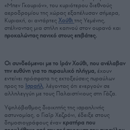
«Μπεν Γκουριόν», του κυριότερου διεθνούς
αεροδρομίου της χώρας εξαπέλυσαν σήμερα,
Κυριακή, οι αντάρτες
Χούθι
της Υεμένης,
στέλνοντας μια στήλη καπνού στον ουρανό και
προκαλώντας πανικό στους επιβάτες.
Οι συνδεόμενοι με το Ιράν Χούθι, που ανέλαβαν
την ευθύνη για το πυραυλικό πλήγμα,
έχουν
εντείνει πρόσφατα τις εκτοξεύσεις πυραύλων
προς το
Ισραήλ
, λέγοντας ότι ενεργούν σε
αλληλεγγύη με τους Παλαιστίνιους στη Γάζα.
Υψηλόβαθμος διοικητής της ισραηλινής
αστυνομίας, ο Γιαΐρ Χεζρόνι, έδειξε στους
δημοσιογράφους έναν
κρατήρα που
προκλήθηκε από την πρόσκρουση του πυραύλου,