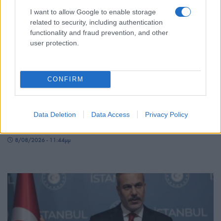
I want to allow Google to enable storage
related to security, including authentication
functionality and fraud prevention, and other
user protection.
CONFIRM
ΚΟΣΜΟΣ
Τζο Μπάιντεν: Ο καρκίνος έχει κάνει μετάσταση
Data Deletion
Data Access
Privacy Policy
στα οστά, λέει ο γιος του, Χάντερ
8/08/2026 - 11:44μμ