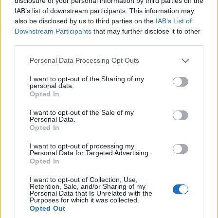
disclosure of your personal information by third parties on the
IAB’s list of downstream participants. This information may
also be disclosed by us to third parties on the
IAB’s List of
ΠΟΛΙΤΙΚΑ - ΜΙΚΡΑΣΙΑΤΙΚΑ
Downstream Participants
that may further disclose it to other
third parties.
Πώς η μετανάστευση στη Μικρά Ασία άλλαξε τον
χάρτη της Οθωμανικής Αυτοκρατορίας
Please note that this website/app uses one or more Google
Personal Data Processing Opt Outs
services and may gather and store information including but
25/07/2026 - 10:39πμ
not limited to your visit or usage behaviour. You may click to
I want to opt-out of the Sharing of my
personal data.
grant or deny consent to Google and its third-party tags to
Opted In
use your data for below specified purposes in below Google
consent section.
I want to opt-out of the Sale of my
Personal Data.
Opted In
I want to opt-out of processing my
Personal Data for Targeted Advertising.
Opted In
I want to opt-out of Collection, Use,
Retention, Sale, and/or Sharing of my
Personal Data that Is Unrelated with the
ΠΟΛΙΤΙΚΑ - ΜΙΚΡΑΣΙΑΤΙΚΑ
Purposes for which it was collected.
Opted Out
Λέσβος: Κολυμπώντας για τη Μικρασιατική