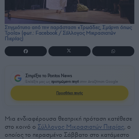
Στιγμιότυπο από την παράσταση «Τρωάδες, Σμύρνη όπως
Τροία» (φωτ.: Facebook / Σύλλογος Μικρασιατών
Πιερίας)
Στηρίξτε το Pontos News
Επιλέξτε μας ως
προτιμώμενη πηγή
στην Αναζήτηση Google
Προσθήκη πηγής
Μια ενδιαφέρουσα θεατρική πρόταση κατέθεσε
στο κοινό ο
Σύλλογος Μικρασιατών Πιερίας
, ο
οποίος το περασμένο Σάββατο στο κατάμεστο