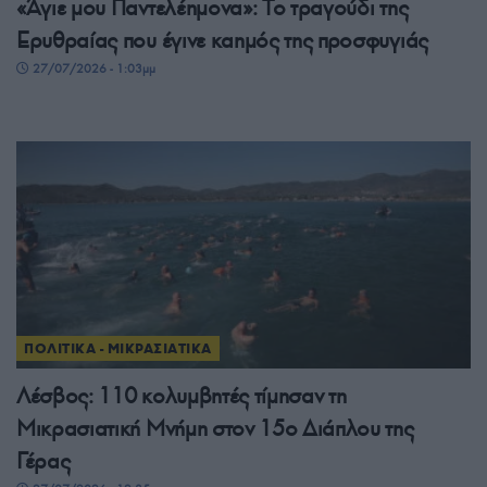
«Άγιε μου Παντελέημονα»: Το τραγούδι της
Ερυθραίας που έγινε καημός της προσφυγιάς
27/07/2026 - 1:03μμ
ΠΟΛΙΤΙΚΑ - ΜΙΚΡΑΣΙΑΤΙΚΑ
Λέσβος: 110 κολυμβητές τίμησαν τη
Μικρασιατική Μνήμη στον 15ο Διάπλου της
Γέρας