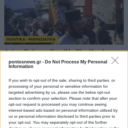
ΠΟΛΙΤΙΚΑ - ΜΙΚΡΑΣΙΑΤΙΚΑ
Από την Κρήνη στο Καστέλλο Χίου: Η εικόνα της
Αγίας Παρασκευής που πέρασε το Αιγαίο
pontosnews.gr -
Do Not Process My Personal
Information
26/07/2026 - 3:06μμ
If you wish to opt-out of the sale, sharing to third parties, or
processing of your personal or sensitive information for
targeted advertising by us, please use the below opt-out
section to confirm your selection. Please note that after your
opt-out request is processed you may continue seeing
interest-based ads based on personal information utilized by
us or personal information disclosed to third parties prior to
your opt-out. You may separately opt-out of the further