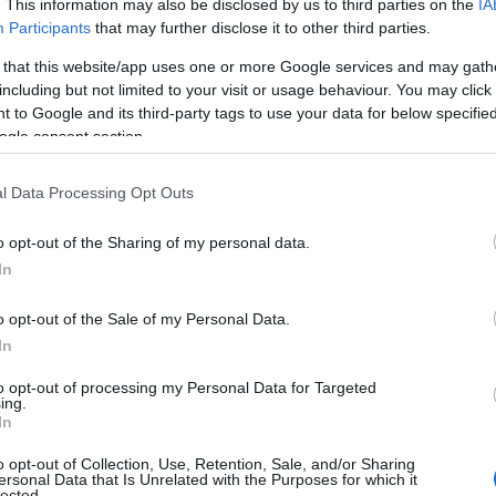
. This information may also be disclosed by us to third parties on the
IA
Στεγαστικό επίδομα: Ποιοι 1.120 φοιτητές θα
Participants
that may further disclose it to other third parties.
λάβουν 2.000 ή 2.500 ευρώ
 that this website/app uses one or more Google services and may gath
7/08/2026 - 6:02μμ
including but not limited to your visit or usage behaviour. You may click 
 to Google and its third-party tags to use your data for below specifi
ogle consent section.
l Data Processing Opt Outs
o opt-out of the Sharing of my personal data.
In
ΕΛΛΑΔΑ
o opt-out of the Sale of my Personal Data.
In
Φωτιά τώρα στο Στεφάνι Κορινθίας – Μήνυμα από
το 112, στη μάχη 7 εναέρια μέσα
to opt-out of processing my Personal Data for Targeted
ing.
7/08/2026 - 4:46μμ
In
o opt-out of Collection, Use, Retention, Sale, and/or Sharing
ersonal Data that Is Unrelated with the Purposes for which it
lected.