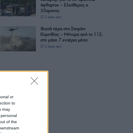
άφθαρτο» – Ελεύθερος ο
55χρονος
2 ώρες πριν
Φωτιά τώρα στο Στεφάνι
Κορινθίας – Μήνυμα από το 112,
στη μάχη 7 εναέρια μέσα
2 ώρες πριν
sonal or
ection to
ou may
 personal
out of the
 downstream