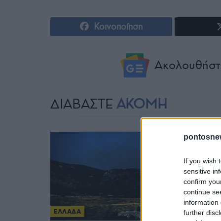
Κοινοποίηση
Ακολουθήστ
ΔΙΑΒΑΣΤΕ
ΑΚΟΜΗ
pontosne
If you wish 
sensitive in
confirm you
continue se
information 
ΕΛΛΑΔΑ
further disc