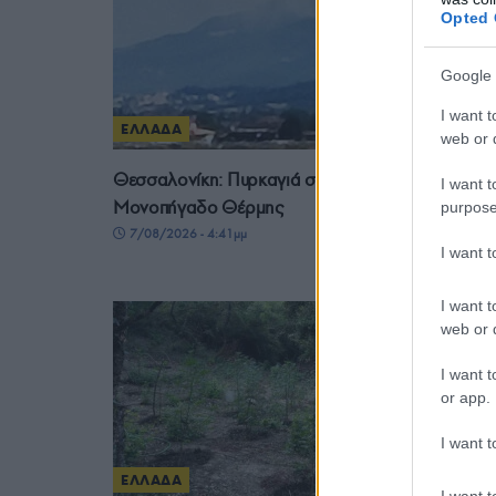
Opted 
Google 
I want t
ΕΛΛΑΔΑ
web or d
Θεσσαλονίκη: Πυρκαγιά σε δασική έκταση στο
I want t
Μονοπήγαδο Θέρμης
purpose
7/08/2026 - 4:41μμ
I want 
I want t
web or d
I want t
or app.
I want t
ΕΛΛΑΔΑ
I want t