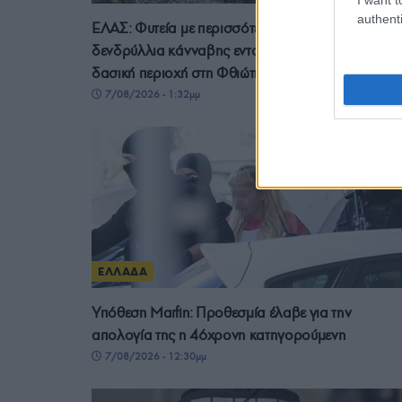
authenti
ΕΛΑΣ: Φυτεία με περισσότερα από 2.000
δενδρύλλια κάνναβης εντοπίστηκε σε δύσβατη
δασική περιοχή στη Φθιώτιδα
7/08/2026 - 1:32μμ
ΕΛΛΑΔΑ
Υπόθεση Marfin: Προθεσμία έλαβε για την
απολογία της η 46χρονη κατηγορούμενη
7/08/2026 - 12:30μμ