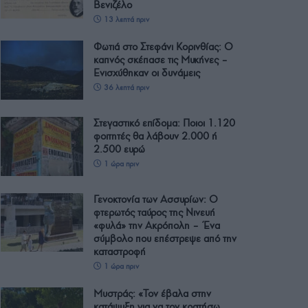
Βενιζέλο
13 λεπτά πριν
Φωτιά στο Στεφάνι Κορινθίας: Ο
καπνός σκέπασε τις Μυκήνες –
Ενισχύθηκαν οι δυνάμεις
36 λεπτά πριν
Στεγαστικό επίδομα: Ποιοι 1.120
φοιτητές θα λάβουν 2.000 ή
2.500 ευρώ
1 ώρα πριν
Γενοκτονία των Ασσυρίων: Ο
φτερωτός ταύρος της Νινευή
«φυλά» την Ακρόπολη – Ένα
σύμβολο που επέστρεψε από την
καταστροφή
1 ώρα πριν
Μυστράς: «Τον έβαλα στην
κατάψυξη για να τον κρατήσω