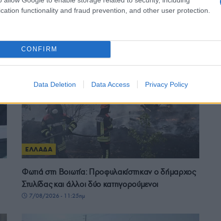
cation functionality and fraud prevention, and other user protection.
Σέρρες: Βίντεο-ντοκουμέντο από το τροχαίο που
κόστισε τη ζωή μητέρας και γιου – Η στιγμή της
σφοδρής σύγκρουσης
CONFIRM
7/08/2026 - 12:59μμ
Data Deletion
Data Access
Privacy Policy
ΕΛΛΑΔΑ
Φωτιά στη Βοιωτία: Προφυλακίστηκαν ο δήμαρχος
Στυλίδας και άλλοι δύο κατηγορούμενοι
7/08/2026 - 11:25πμ