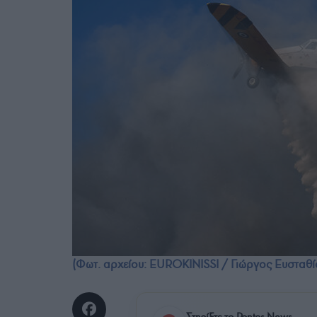
(Φωτ. αρχείου: EUROKINISSI / Γιώργος Ευσταθί
Στηρίξτε το Pontos News