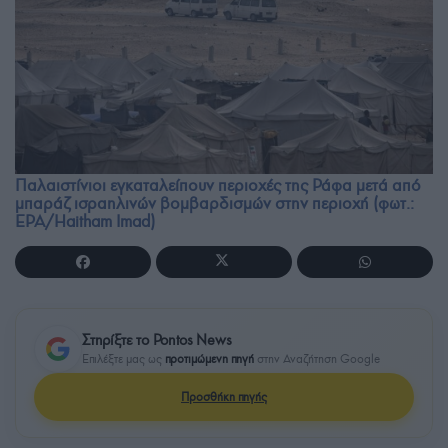
Παλαιστίνιοι εγκαταλείπουν περιοχές της Ράφα μετά από
μπαράζ ισραηλινών βομβαρδισμών στην περιοχή (φωτ.:
EPA/Haitham Imad)
Στηρίξτε το Pontos News
Επιλέξτε μας ως
προτιμώμενη πηγή
στην Αναζήτηση Google
Προσθήκη πηγής