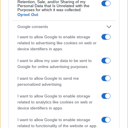
6/08/2026 - 8:23μμ
Retention, Sale, and/or Sharing of my
Personal Data that Is Unrelated with the
Purposes for which it was collected.
Opted Out
Google consents
I want to allow Google to enable storage
related to advertising like cookies on web or
device identifiers in apps.
I want to allow my user data to be sent to
Google for online advertising purposes.
ΚΟΣΜΟΣ
I want to allow Google to send me
personalized advertising.
Γερμανία: Το ουκρανικό αεροσκάφος κοντά στο
οποίο βρέθηκε drone με εκρηκτικά μετέφερε
I want to allow Google to enable storage
related to analytics like cookies on web or
πυρομαχικά, σύμφωνα με την έγκυρη «SZ»
device identifiers in apps.
6/08/2026 - 6:33μμ
I want to allow Google to enable storage
related to functionality of the website or app.