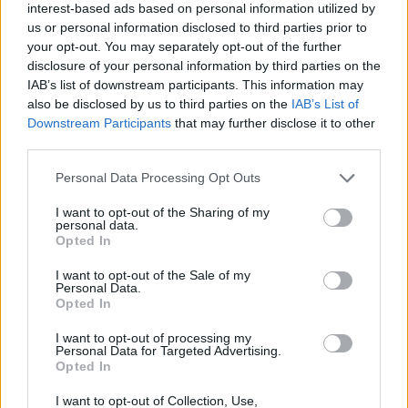
interest-based ads based on personal information utilized by
us or personal information disclosed to third parties prior to
Λίβανος: Το Ισραήλ μπλοκάρει νέες ζώνες
your opt-out. You may separately opt-out of the further
αποχώρησης στο νότο
disclosure of your personal information by third parties on the
IAB’s list of downstream participants. This information may
6/08/2026 - 10:22μμ
also be disclosed by us to third parties on the
IAB’s List of
Downstream Participants
that may further disclose it to other
third parties.
Please note that this website/app uses one or more Google
Personal Data Processing Opt Outs
services and may gather and store information including but
not limited to your visit or usage behaviour. You may click to
I want to opt-out of the Sharing of my
personal data.
grant or deny consent to Google and its third-party tags to
Opted In
use your data for below specified purposes in below Google
consent section.
I want to opt-out of the Sale of my
Personal Data.
Opted In
ΚΟΣΜΟΣ
I want to opt-out of processing my
Personal Data for Targeted Advertising.
Ορμούζ: «Ναι» από Ιράν και Ομάν, αλλά όχι
Opted In
άνοιγμα – Οι τρεις όροι προς τις ΗΠΑ
I want to opt-out of Collection, Use,