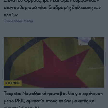
Στενά του Ορμούζ: Ιράν και Ομάν συμφώνησαν
στον καθορισμό νέας διαδρομής διέλευσης των
πλοίων
5/08/2026 - 9:12μμ
ΚΟΣΜΟΣ
Τουρκία: Νομοθετική πρωτοβουλία για ειρήνευση
με το PKK, αμνηστία στους πρώην μαχητές και
αναστολή ποινών