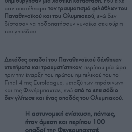
δημιούργησαν μία χαοτική κατάσταση
, που είχε
σαν αποτέλεσμα
τον τραυματισμό φιλάθλων του
Παναθηναϊκού και του Ολυμπιακού
, ενώ δεν
δίστασαν να ποδοπατήσουν γυναίκα σεκιούριτι
του γηπέδου.
Δεκάδες οπαδοί του Παναθηναϊκού δέχθηκαν
χτυπήματα και τραυματίστηκαν
, περίπου μία ώρα
πριν την έναρξη του πρώτου ημιτελικού του το
Final 4 της Euroleague, μεταξύ των «πράσινων»
και της Φενέρμπαχτσε, ενώ
από το επεισόδιο
δεν γλίτωσε και ένας οπαδός του Ολυμπιακού
.
H αστυνομική ενίσχυση, πάντως,
ήταν άμεση και περίπου 100
οπαδοί της Φενερμπαχτσέ