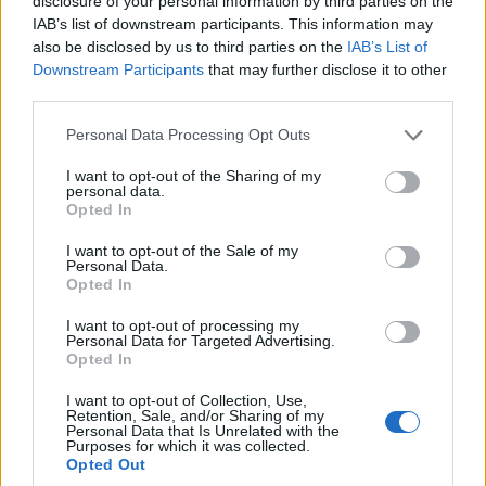
disclosure of your personal information by third parties on the
IAB’s list of downstream participants. This information may
also be disclosed by us to third parties on the
IAB’s List of
Downstream Participants
that may further disclose it to other
third parties.
Please note that this website/app uses one or more Google
Personal Data Processing Opt Outs
services and may gather and store information including but
not limited to your visit or usage behaviour. You may click to
I want to opt-out of the Sharing of my
personal data.
grant or deny consent to Google and its third-party tags to
Opted In
use your data for below specified purposes in below Google
consent section.
I want to opt-out of the Sale of my
ΑΘΛΗΤΙΣΜΟΣ
Personal Data.
Opted In
Ευρωπαϊκό πρωτάθλημα σκοποβολής Κ23: Τρία
I want to opt-out of processing my
μετάλλια για την Ελλάδα
Personal Data for Targeted Advertising.
Opted In
5/08/2026 - 8:43μμ
I want to opt-out of Collection, Use,
Retention, Sale, and/or Sharing of my
Personal Data that Is Unrelated with the
Purposes for which it was collected.
Opted Out