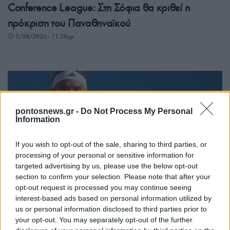
Conference League: Στη Σόφια θα κριθεί η
πρόκριση του Παναθηναϊκού
5/08/2026 - 11:58μμ
pontosnews.gr -
Do Not Process My Personal
Information
If you wish to opt-out of the sale, sharing to third parties, or
processing of your personal or sensitive information for
targeted advertising by us, please use the below opt-out
ΑΘΛΗΤΙΣΜΟΣ
section to confirm your selection. Please note that after your
opt-out request is processed you may continue seeing
Αποκλεισμός για τον Τσιτσιπά στον δεύτερο γύρο
interest-based ads based on personal information utilized by
του Μόντρεαλ
us or personal information disclosed to third parties prior to
your opt-out. You may separately opt-out of the further
5/08/2026 - 9:40μμ