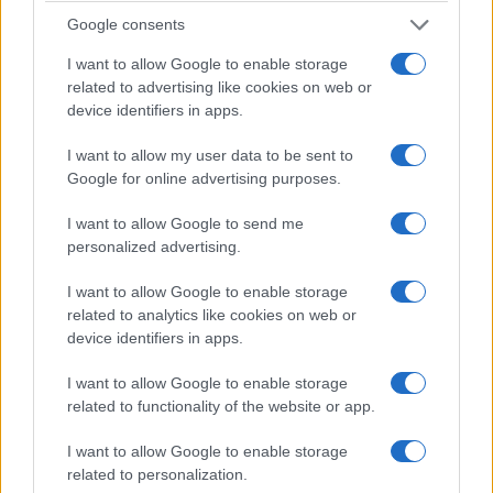
Google consents
Κορυφώνεται η έξοδος των αδειούχων του
Αυγούστου από τα λιμάνια της Αττικής
I want to allow Google to enable storage
related to advertising like cookies on web or
8/08/2026 - 9:47πμ
device identifiers in apps.
I want to allow my user data to be sent to
Google for online advertising purposes.
I want to allow Google to send me
personalized advertising.
I want to allow Google to enable storage
related to analytics like cookies on web or
device identifiers in apps.
ΕΛΛΑΔΑ
I want to allow Google to enable storage
related to functionality of the website or app.
Δυτική Αττική: Σε εξέλιξη οι αυτοψίες και οι
I want to allow Google to enable storage
αποζημιώσεις μετά την καταστροφική φωτιά
related to personalization.
8/08/2026 - 8:57πμ