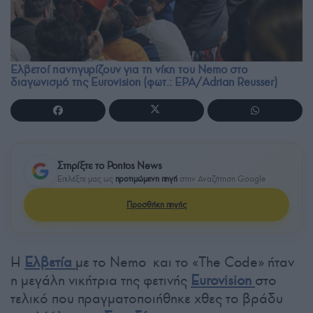
Ελβετοί πανηγυρίζουν για τη νίκη του Nemo στο
διαγωνισμό της Eurovision (φωτ.: EPA/Adrian Reusser)
Στηρίξτε το Pontos News
Επιλέξτε μας ως
προτιμώμενη πηγή
στην Αναζήτηση Google
Προσθήκη πηγής
Η
Ελβετία
με το Nemo και το «The Code» ήταν
η μεγάλη νικήτρια της φετινής
Eurovision
στο
τελικό που πραγματοποιήθηκε χθες το βράδυ