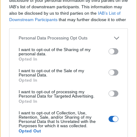
disclosure of your personal information by third parties on the
ΕΛΛΑΔΑ
IAB’s list of downstream participants. This information may
also be disclosed by us to third parties on the
IAB’s List of
Γαβούστημα 2026: Το μεγάλο πολιτιστικό
Downstream Participants
that may further disclose it to other
συναπάντημα διοργανώνει ο Πολιτιστικός
third parties.
Λαογραφικός Σύλλογος Καππαδοκών Κόνιτσας
Please note that this website/app uses one or more Google
Personal Data Processing Opt Outs
services and may gather and store information including but
«Οι Ρίζες»
not limited to your visit or usage behaviour. You may click to
I want to opt-out of the Sharing of my
personal data.
8/08/2026 - 12:15μμ
grant or deny consent to Google and its third-party tags to
Opted In
use your data for below specified purposes in below Google
consent section.
I want to opt-out of the Sale of my
Personal Data.
Opted In
I want to opt-out of processing my
Personal Data for Targeted Advertising.
Opted In
I want to opt-out of Collection, Use,
Retention, Sale, and/or Sharing of my
Personal Data that Is Unrelated with the
Purposes for which it was collected.
Opted Out
ΕΛΛΑΔΑ