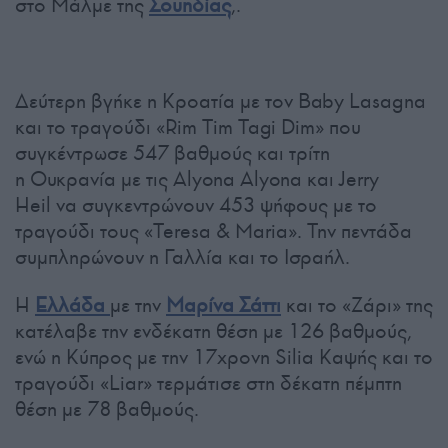
στο Μάλμε της
Σουηδίας
,.
Δεύτερη βγήκε η Κροατία με τον Baby Lasagna
και το τραγούδι «Rim Tim Tagi Dim» που
συγκέντρωσε 547 βαθμούς και τρίτη
η Ουκρανία με τις Αlyona Αlyona και Jerry
Heil να συγκεντρώνουν 453 ψήφους με το
τραγούδι τους «Teresa & Maria». Την πεντάδα
συμπληρώνουν η Γαλλία και το Ισραήλ.
Η
Ελλάδα
με την
Μαρίνα Σάττι
και το «Ζάρι» της
κατέλαβε την ενδέκατη θέση με 126 βαθμούς,
ενώ η Κύπρος με την 17χρονη Silia Καψής και το
τραγούδι «Liar» τερμάτισε στη δέκατη πέμπτη
θέση με 78 βαθμούς.