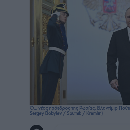
O... νέος πρόεδρος της Ρωσίας, Βλαντίμιρ Πούτι
Sergey Bobylev / Sputnik / Kremlin)