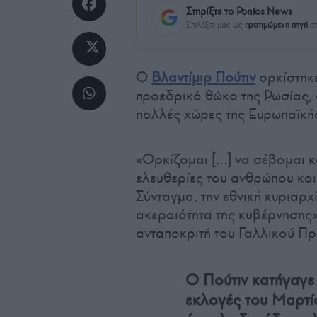
Στηρίξτε το Pontos News
Επιλέξτε μας ως
προτιμώμενη πηγή
στ
Ο
Βλαντίμιρ Πούτιν
ορκίστηκ
προεδρικό θώκο της Ρωσίας, 
πολλές χώρες της Ευρωπαϊκή
«Ορκίζομαι […] να σέβομαι κα
ελευθερίες του ανθρώπου και 
Σύνταγμα, την εθνική κυριαρχ
ακεραιότητα της κυβέρνησης
ανταποκριτή του Γαλλικού Πρ
Ο Πούτιν κατήγαγε 
εκλογές του Μαρτί