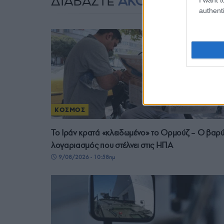
ΔΙΑΒΑΣΤΕ
ΑΚΟΜΗ
authenti
ΚΟΣΜΟΣ
Το Ιράν κρατά «κλειδωμένο» το Ορμούζ – Ο βαρ
λογαριασμός που στέλνει στις ΗΠΑ
9/08/2026 - 10:58πμ