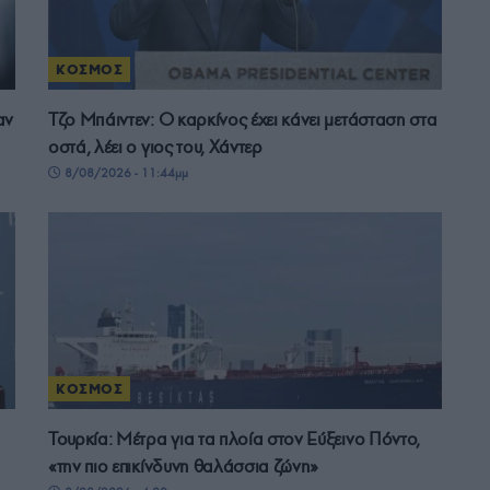
ΚΟΣΜΟΣ
αν
Τζο Μπάιντεν: Ο καρκίνος έχει κάνει μετάσταση στα
οστά, λέει ο γιος του, Χάντερ
8/08/2026 - 11:44μμ
ΚΟΣΜΟΣ
Τουρκία: Μέτρα για τα πλοία στον Εύξεινο Πόντο,
«την πιο επικίνδυνη θαλάσσια ζώνη»