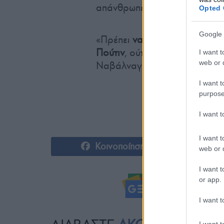
απάνθρωπες συνθήκες».
Opted 
Google 
«Πρέπει
να διασφαλίσουμε ότι
Πούτιν
, ούτε στη Ρωσία ούτε 
I want t
web or d
Ναβάλναγια.
I want t
purpose
I want 
I want t
Κοινοποίηση
web or d
I want t
or app.
Ακολουθήστ
I want t
I want t