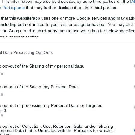
. This information may also be disclosed by us to third parties on the
IA
Participants
that may further disclose it to other third parties.
 that this website/app uses one or more Google services and may gath
a (@yulia_navalnaya)
May 7, 2024
including but not limited to your visit or usage behaviour. You may click 
 to Google and its third-party tags to use your data for below specifi
ogle consent section.
ρα μας δεν θα έχει ούτε ειρήνη ούτε ανάπτυξη
, αναφερόμενη στην ευρείας κλίμακας επίθεση
l Data Processing Opt Outs
ν της Ουκρανίας. «Αυτός ο πόλεμος είναι
κανείς δεν τον θέλει, πέραν του Πούτιν»,
o opt-out of the Sharing of my personal data.
αγια.
In
o opt-out of the Sale of my Personal Data.
 μόνο κενές, είναι επίσης παραπλανητικές. Αυτό
In
ο ίδιο κι αυτήν τη φορά. […] Σε κάθε μία από
to opt-out of processing my Personal Data for Targeted
επιδεινώνεται και
είναι τρομακτικό να
ing.
ο ο Πούτιν παραμένει στην εξουσία
», είπε
In
βάλνι
, επικαλούμενη μεταξύ άλλων τους
o opt-out of Collection, Use, Retention, Sale, and/or Sharing
τούμενους στη Ρωσία, που υπομένουν
ersonal Data that Is Unrelated with the Purposes for which it
lected.