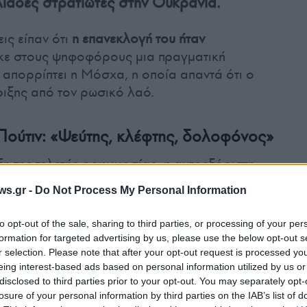
λιάδες στρατιώτες στην Ουκρανία.
ις είπαν ότι
η επανεκλογή του ήταν
ηκε στους ψηφοφόρους μια πραγματική
 απορρίπτει η Μόσχα, η οποία απαντά ότι ο
ριξης από τον ρωσικό λαό.
Πούτιν: «Ψεύτης, κλέφτης, δολοφόνος»
ξη της τελετής ορκωμοσίας, η αυτοεξόριστη
ύλια Ναβάλναγια
εξαπέλυσε
επίθεση κατά του
ws.gr -
Do Not Process My Personal Information
ύτηκε στα μέσα κοινωνικής δικτύωσης.
to opt-out of the sale, sharing to third parties, or processing of your per
formation for targeted advertising by us, please use the below opt-out s
ό
έναν ψεύτη, έναν κλέφτη, έναν δολοφόνο
,
r selection. Please note that after your opt-out request is processed y
ευκτα τέλος», δηλώνει μεταξύ άλλων.
eing interest-based ads based on personal information utilized by us or
disclosed to third parties prior to your opt-out. You may separately opt-
losure of your personal information by third parties on the IAB’s list of
/ALSmg9EegG