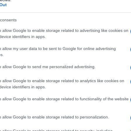
Out
consents
 κανείς στον κόσμο δεν θα πιστεύει τον
εκτός των συνόρων της», αναφέρει η
o allow Google to enable storage related to advertising like cookies on
evice identifiers in apps.
o allow my user data to be sent to Google for online advertising
s.
to allow Google to send me personalized advertising.
o allow Google to enable storage related to analytics like cookies on
Tweet
Send
evice identifiers in apps.
o allow Google to enable storage related to functionality of the website
ε μας στο
Google News
o allow Google to enable storage related to personalization.
o allow Google to enable storage related to security, including