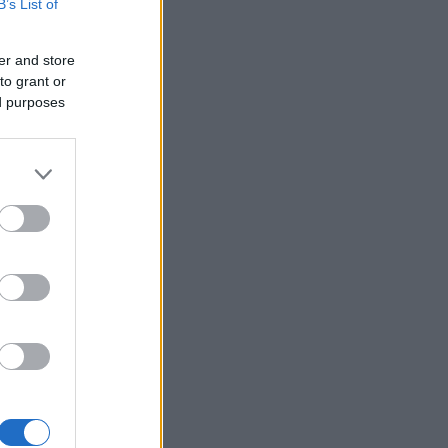
B’s List of
er and store
to grant or
ed purposes