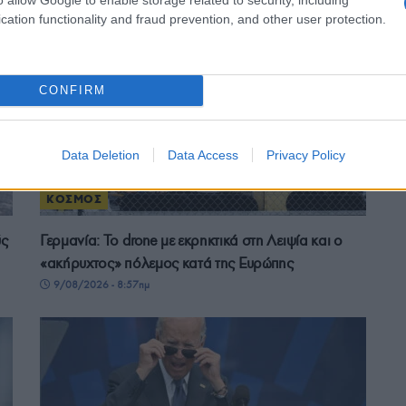
cation functionality and fraud prevention, and other user protection.
CONFIRM
Data Deletion
Data Access
Privacy Policy
ΚΟΣΜΟΣ
ύς
Γερμανία: Το drone με εκρηκτικά στη Λειψία και ο
«ακήρυχτος» πόλεμος κατά της Ευρώπης
9/08/2026 - 8:57πμ