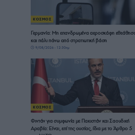
ΚΟΣΜΟΣ
Γερμανία: Μη επανδρωμένα αεροσκάφη εθεάθησ
και πάλι πάνω από στρατιωτική βάση
9/08/2026 - 12:30πμ
ΚΟΣΜΟΣ
Φιντάν για συμφωνία με Πακιστάν και Σαουδική
Αραβία: Είναι, επί της ουσίας, ίδια με το Άρθρο 5