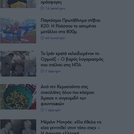
πρόσφυγες
16 λεπτά πριν
Παγκόσμιο Πρωτάθλημα στίβου
Κ20: Η Ρούσσου το ασημένιο
μετάλλιο στα 800μ.
40 λεπτά πριν
Το Ιράν κρατά «κλειδωμένο» το
Ορμούζ – Ο βαρύς λογαριασμός
που στέλνει στις ΗΠΑ
1 ώρα πριν
Από την Κερασούντα στις
σοκολάτες όλου του κόσμου:
Άρχισε η συγκομιδή των
φουντουκιών
1 ώρα πριν
Μέριλιν Μονρόε: «Θα ήθελα να
είχα γεννηθεί στον τόπο σας» –
Η άγνωστη ελληνική