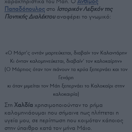
χαρακτηριστικά του Μάη. Ο
Άνθιμος
Παπαδόπουλος
στο
Ιστορικόν Λεξικόν της
Ποντικής Διαλέκτου
αναφέρει το γνωμικό:
«Ο Μάρτ’ς οντάν μαρτεύκεται, διαβαίν τον Καλαντάρην
Κι όνταν καλομηνεύκεται, διαβαίν’ τον καλοκαίρην»
(Ο Μάρτιος όταν τον πιάνουν τα κρύα ξεπερνάει και τον
Γενάρη
κι όταν μιμείται τον Μάη ξεπερνάει το Καλοκαίρι στην
καλοκαιρία)
Στη
Χαλδία
χρησιμοποιούνταν το ρήμα
καλομηνιάουμαι που σήμαινε πως πλήττεται η
υγεία μου, σε περίπτωση που κοιμόταν κάποιος
στην ύπαιθρο κατά τον μήνα Μάιο.