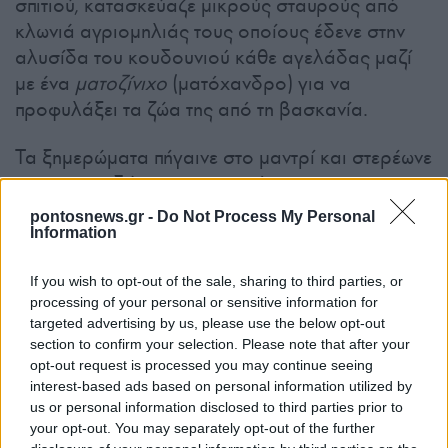
σπιτιού, κατασκεύαζε μικρούς σταυρούς από
κλωνιά αγριομηλιάς τους οποίους έδενε στην
αλυσίδα του κουδουνιού κάθε αγελάδας μαζί
με ένα
ματοζίνιχο
(ματόχανδρο) για να
προφυλάξει τα ζώα της από τη βασκανία.
Τα ξημερώματα πήγαινε στο μαντρί και στερέωνε
τα σταυρουδάκια και τα ματόχαντρα στα
καπίστρια των θηλυκών αγελάδων και με ένα
pontosnews.gr -
Do Not Process My Personal
κλαδί από
λεφτοκάρ’
(φουντουκιά) ή μασούρα
Information
(αγριοτριανταφυλλιά) τις χτυπούσε χαϊδευτικά
If you wish to opt-out of the sale, sharing to third parties, or
στην πλάτη για να τις βγάλει έξω λέγοντας «με
processing of your personal or sensitive information for
το καλόν να πας και με το καλόν να κλώσκεσαι»
targeted advertising by us, please use the below opt-out
(με το καλό να πας και με το καλό να γυρίσεις).
section to confirm your selection. Please note that after your
Μετά έσπαζε στα κέρατα του ταύρου μια
opt-out request is processed you may continue seeing
interest-based ads based on personal information utilized by
χορτόπιτα και τον κερνούσε χοντρό αλάτι
us or personal information disclosed to third parties prior to
λέγοντάς τον «όσα έδωκά σε άλλα τόσα να
your opt-out. You may separately opt-out of the further
φερτς με» (όσα σου έδωσα, άλλα τόσα να μου