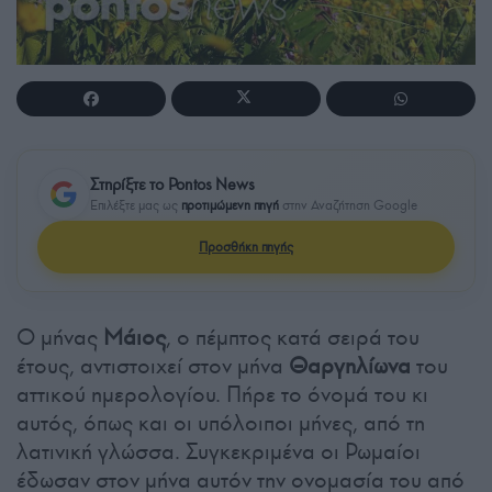
Στηρίξτε το Pontos News
Επιλέξτε μας ως
προτιμώμενη πηγή
στην Αναζήτηση Google
Προσθήκη πηγής
Ο μήνας
Μάιος
, ο πέμπτος κατά σειρά του
έτους, αντιστοιχεί στον μήνα
Θαργηλίωνα
του
αττικού ημερολογίου. Πήρε το όνομά του κι
αυτός, όπως και οι υπόλοιποι μήνες, από τη
λατινική γλώσσα. Συγκεκριμένα οι Ρωμαίοι
έδωσαν στον μήνα αυτόν την ονομασία του από