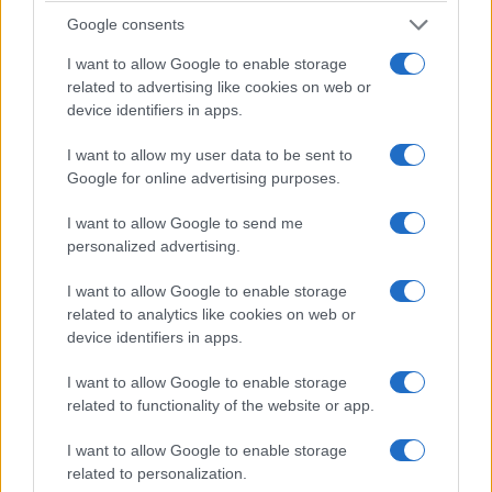
Στο
Σταυρίν
σύμφωνα με τον Σταυριώτη
Google consents
δάσκαλο και λόγιο
Δ. Παπαδόπουλο
, έβγαιναν
I want to allow Google to enable storage
οι νέοι από νωρίς το πρωί για να προϋπαντήσουν
related to advertising like cookies on web or
τον Μάη. Διασκέδαζαν, χόρευαν και έπλεκαν
device identifiers in apps.
στεφάνια για τα μαλλιά των κοριτσιών. Τα
I want to allow my user data to be sent to
στεφάνια ήταν φτιαγμένα από λουλούδια του
Google for online advertising purposes.
αγρού και όχι από οπωροφόρα δέντρα. Πολλές
φορές στόλιζαν με στεφάνια και τα κεφάλια των
I want to allow Google to send me
personalized advertising.
αμνοεριφίων αλλά και τα κέρατα των αγελάδων.
Το κλίμα ήταν εύθυμο και
ποντιακή λύρα
I want to allow Google to enable storage
συνόδευε τις αυτοσχέδιες εκδηλώσεις στις
related to analytics like cookies on web or
υπέροχες εξοχές του Πόντου.
device identifiers in apps.
I want to allow Google to enable storage
Καλή Πρωτομαγιά και καλόν μήνα!
related to functionality of the website or app.
Αλεξία Ιωαννίδου
I want to allow Google to enable storage
related to personalization.