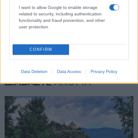
I want to allow Google to enable storage
related to security, including authentication
functionality and fraud prevention, and other
user protection.
Ακολουθήστε μας στο
Google
CONFIRM
News
Data Deletion
Data Access
Privacy Policy
ΔΙΑΒΑΣΤΕ
ΑΚΟΜΗ