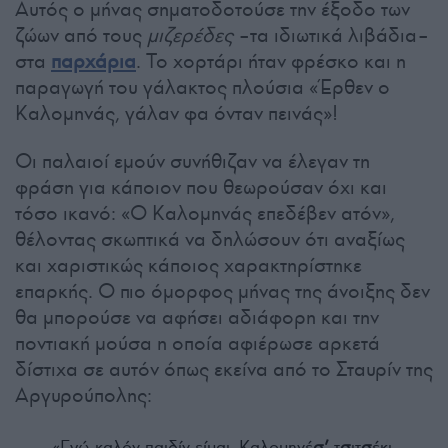
Αυτός ο μήνας σηματοδοτούσε την έξοδο των
ζώων από τους
μιζερέδες
–τα ιδιωτικά λιβάδια–
στα
παρχάρια
. Το χορτάρι ήταν φρέσκο και η
παραγωγή του γάλακτος πλούσια «Έρθεν ο
Καλομηνάς, γάλαν φα όνταν πεινάς»!
Οι παλαιοί εμούν συνήθιζαν να έλεγαν τη
φράση για κάποιον που θεωρούσαν όχι και
τόσο ικανό: «Ο Καλομηνάς επεδέβεν ατόν»,
θέλοντας σκωπτικά να δηλώσουν ότι αναξίως
και χαριστικώς κάποιος χαρακτηρίστηκε
επαρκής. Ο πιο όμορφος μήνας της άνοιξης δεν
θα μπορούσε να αφήσει αδιάφορη και την
ποντιακή μούσα η οποία αφιέρωσε αρκετά
δίστιχα σε αυτόν όπως εκείνα από το Σταυρίν της
Αργυρούπολης:
«Εγώ καλόν παιδίν είμαι, Καλομηνέ
σ’
τ
σ
ιτ
σ
έκι,