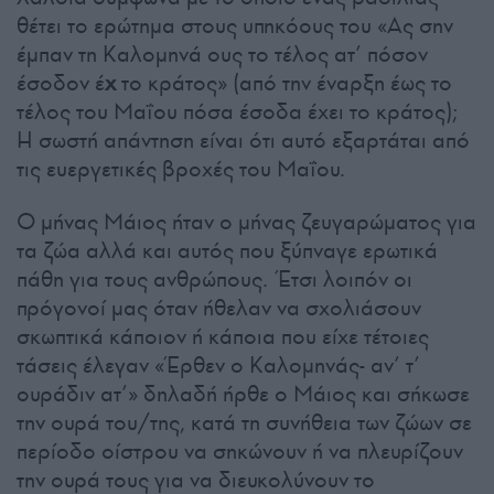
θέτει το ερώτημα στους υπηκόους του «Ας σην
έμπαν τη Καλομηνά ους το τέλος ατ’ πόσον
έσοδον έ
χ
το κράτος» (από την έναρξη έως το
τέλος του Μαΐου πόσα έσοδα έχει το κράτος);
Η σωστή απάντηση είναι ότι αυτό εξαρτάται από
τις ευεργετικές βροχές του Μαΐου.
Ο μήνας Μάιος ήταν ο μήνας ζευγαρώματος για
τα ζώα αλλά και αυτός που ξύπναγε ερωτικά
πάθη για τους ανθρώπους. Έτσι λοιπόν οι
πρόγονοί μας όταν ήθελαν να σχολιάσουν
σκωπτικά κάποιον ή κάποια που είχε τέτοιες
τάσεις έλεγαν «Έρθεν ο Καλομηνάς- αν’ τ’
ουράδιν ατ’» δηλαδή ήρθε ο Μάιος και σήκωσε
την ουρά του/της, κατά τη συνήθεια των ζώων σε
περίοδο οίστρου να σηκώνουν ή να πλευρίζουν
την ουρά τους για να διευκολύνουν το