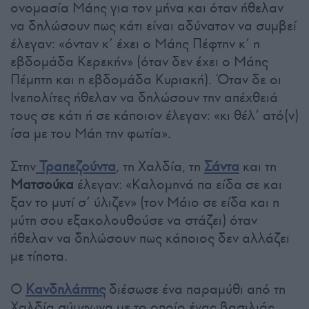
ονομασία Μάης για τον μήνα και όταν ήθελαν
να δηλώσουν πως κάτι είναι αδύνατον να συμβεί
έλεγαν: «όνταν κ’ έχει ο Μάης Πέφτην κ’ η
εβδομάδα Κερεκήν» (όταν δεν έχει ο Μάης
Πέμπτη και η εβδομάδα Κυριακή). Όταν δε οι
Ινεπολίτες ήθελαν να δηλώσουν την απέχθειά
τους σε κάτι ή σε κάποιον έλεγαν: «κι θέλ’ ατό(ν)
ίσα με του Μάη την φωτία».
Στην
Τραπεζούντα
, τη Χαλδία, τη
Σάντα
και τη
Ματσούκα
έλεγαν: «Καλομηνά πα είδα σε και
ξαν το μυτί σ’ ύλιζεν» (τον Μάιο σε είδα και η
μύτη σου εξακολουθούσε να στάζει) όταν
ήθελαν να δηλώσουν πως κάποιος δεν αλλάζει
με τίποτα.
Ο
Κανδηλάπτης
διέσωσε ένα παραμύθι από τη
Χαλδία σύμφωνα με το οποίο ένας βασιλιάς