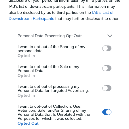
disclosure of your personal information by third parties on the
φέρεις). Στη συνέχεια έδινε στις αγελάδες και
IAB’s list of downstream participants. This information may
στον ταύρο να φάνε την πίτα.
also be disclosed by us to third parties on the
IAB’s List of
Downstream Participants
that may further disclose it to other
third parties.
Please note that this website/app uses one or more Google
Personal Data Processing Opt Outs
services and may gather and store information including but
not limited to your visit or usage behaviour. You may click to
I want to opt-out of the Sharing of my
personal data.
grant or deny consent to Google and its third-party tags to
Opted In
use your data for below specified purposes in below Google
consent section.
I want to opt-out of the Sale of my
Personal Data.
Opted In
I want to opt-out of processing my
Personal Data for Targeted Advertising.
Opted In
Άποψη από το Σταυρίν της Χαλδίας. Διακρίνεται τμήμα της
I want to opt-out of Collection, Use,
Retention, Sale, and/or Sharing of my
ενορίας Μονοβάντων, στο βάθος η κορυφή του όρους
Personal Data that Is Unrelated with the
Θήχης και κάτω δεξιά η Ασσερίειος Σχολή (πηγή:
Purposes for which it was collected.
Επιτροπή Ποντιακών Μελετών)
Opted Out