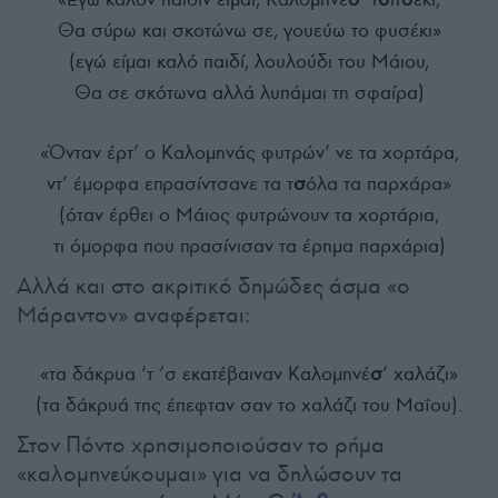
Θα σύρω και σκοτώνω σε, γουεύω το φυσέκι»
(εγώ είμαι καλό παιδί, λουλούδι του Μάιου,
Θα σε σκότωνα αλλά λυπάμαι τη σφαίρα)
«Όνταν έρτ’ ο Καλομηνάς φυτρών’ νε τα χορτάρα,
ντ’ έμορφα επρασίντσανε τα τ
σ
όλα τα παρχάρα»
(όταν έρθει ο Μάιος φυτρώνουν τα χορτάρια,
τι όμορφα που πρασίνισαν τα έρημα παρχάρια)
Αλλά και στο ακριτικό δημώδες άσμα «ο
Μάραντον» αναφέρεται:
«τα δάκρυα ‘τ ’σ εκατέβαιναν Καλομηνέ
σ
’ χαλάζι»
(τα δάκρυά της έπεφταν σαν το χαλάζι του Μαΐου).
Στον Πόντο χρησιμοποιούσαν το ρήμα
«καλομηνεύκουμαι» για να δηλώσουν τα