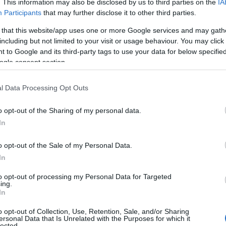
πτώσεων
.
. This information may also be disclosed by us to third parties on the
IA
Participants
that may further disclose it to other third parties.
 that this website/app uses one or more Google services and may gath
 δεν μπορούσαν να προχωρήσουν προς το
including but not limited to your visit or usage behaviour. You may click 
αναγκάζονταν να ανακυκλωθούν και να
 to Google and its third-party tags to use your data for below specifi
τον Πόντο.
Αποτέλεσμα είναι τα πλούσια σε
ogle consent section.
δια, τα γνωστά παρχάρια.
l Data Processing Opt Outs
o opt-out of the Sharing of my personal data.
In
o opt-out of the Sale of my Personal Data.
έφεραν τα ζώα και τις αποσκευές τους στα
In
σκοτόπους. Αυτή ήταν μια πολύ δύσκολη
ληρή δουλειά από όλα τα μέλη της
to opt-out of processing my Personal Data for Targeted
ing.
In
o opt-out of Collection, Use, Retention, Sale, and/or Sharing
ersonal Data that Is Unrelated with the Purposes for which it
ή) συνηθιζόταν σε πολλές περιοχές του
lected.