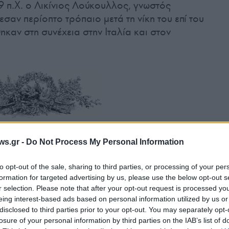
 π.Χ. ο Λικίνιος Λούκουλλος, γνωστός
αν περίοπτο τρόπαιο μετά τη νίκη του επί του
καν στη συνέχεια στην Ιταλία και στον
ws.gr -
Do Not Process My Personal Information
εγάλη καλωσόριζε τον Κερασινό, ενώ
ου
για το χειμώνα. Στον Πόντο συνήθιζαν να
to opt-out of the sale, sharing to third parties, or processing of your per
τα κεράσα τ’ ολονών».
formation for targeted advertising by us, please use the below opt-out s
r selection. Please note that after your opt-out request is processed y
eing interest-based ads based on personal information utilized by us or
ς γειτνίασης με την ανοιχτή θάλασσα από
disclosed to third parties prior to your opt-out. You may separately opt-
υς των ποντιακών ορίων από τον Νότο,
έχει το
losure of your personal information by third parties on the IAB’s list of