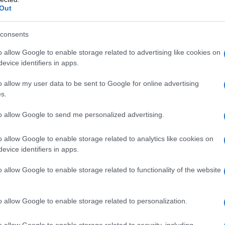
για τα ζώα ήταν άφθονη, ενώ στις χαμηλότερες
Out
ρασίες αποξέραιναν την υπάρχουσα βλάστηση.
ι μαραίν’ σε άμον μήλον» (ο Ιούνιος φέρνει
consents
), λέει το ποντιακό δίστιχο.
o allow Google to enable storage related to advertising like cookies on
evice identifiers in apps.
νονταν τα ζώα από το χωριό, δινόταν
o allow my user data to be sent to Google for online advertising
ναίκες, κυρίως, να ασχοληθούν με τις
s.
ιό είχε το δικό του παρχάρι.
to allow Google to send me personalized advertising.
ρασινόν, τα κεράσια τα καλά,
o allow Google to enable storage related to analytics like cookies on
evice identifiers in apps.
α ραχιά, σ’ ολουνούς τρανόν χαράν.
ασινόν, τ’ ευλογίας τα πολλά,
o allow Google to enable storage related to functionality of the website
’ χαρεμέν’ κι η ζωή παντού γελά.
o allow Google to enable storage related to personalization.
ασινόν και ο ήλον καντηλίζ’,
ράσ’, τ’ εμόν την κάρδιαν βρουλίζ’.
o allow Google to enable storage related to security, including