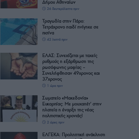
Δήμου Αθηναίων
26 δευτερόλεπτα πριν
Τραγωδία στην Πάρο:
Τετράχρονο παιδί πνίγηκε σε
πισίνα
42 λεπτά πριν
ΕΛΑΣ: Συνεχίζεται με ταχείς
ρυθμούς η εξάρθρωση της
ρωσόφωνης μαφίας –
Συνελήφθησαν 49χρονος και
37χρονος
1 ώρα πριν
Σωματείο «Μακεδονία»
Ευκαρπίας: Με μουχαπέτ’ στην
πλατεία η έναρξη της νέας
πολιτιστικής χρονιάς!
2 ώρες πριν
ΕΛΓΕΚΑ: Προληπτική ανάκληση