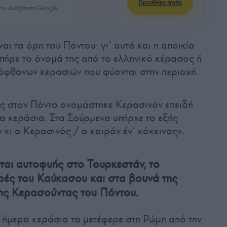
Προσθήκη πηγής
ην Αναζήτηση Google
ναι τα όρη του Πόντου· γι’ αυτό και η αποικία
πήρε το όνομά της από το ελληνικό κέρασος ή
 άφθονων κερασιών που φύονται στην περιοχή.
ιος στον Πόντο ονομάστηκε Κερασινόν επειδή
τα κεράσια. Στα Σούρμενα υπήρχε το εξής
ν κι ο Κερασινός / ο καιρόν έν’ κόκκινος».
ται αυτοφυής στο Τουρκεστάν, το
υρές του Καύκασου και στα βουνά της
της Κερασούντας του Πόντου.
α ήμερα κεράσια τα μετέφερε στη Ρώμη από την