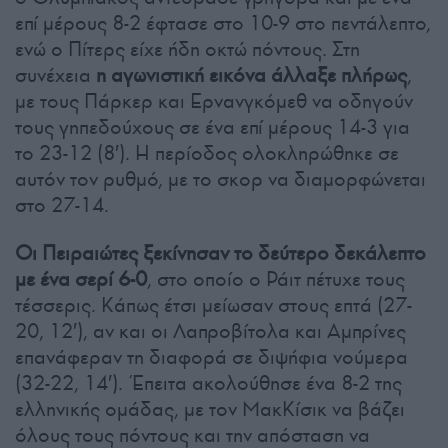
επί μέρους 8-2 έφτασε στο 10-9 στο πεντάλεπτο,
ενώ ο Πίτερς είχε ήδη οκτώ πόντους. Στη
συνέχεια
η αγωνιστική εικόνα άλλαξε πλήρως
,
με τους Πάρκερ και Ερνανγκόμεθ να οδηγούν
τους γηπεδούχους σε ένα επί μέρους 14-3 για
το 23-12 (8′). Η περίοδος ολοκληρώθηκε σε
αυτόν τον ρυθμό, με το σκορ να διαμορφώνεται
στο 27-14.
Οι Πειραιώτες ξεκίνησαν το δεύτερο δεκάλεπτο
με ένα σερί 6-0
, στο οποίο ο Ράιτ πέτυχε τους
τέσσερις. Κάπως έτσι μείωσαν στους επτά (27-
20, 12′), αν και οι Λαπροβίτολα και Αμπρίνες
επανάφεραν τη διαφορά σε διψήφια νούμερα
(32-22, 14′). Έπειτα ακολούθησε ένα 8-2 της
ελληνικής ομάδας, με τον ΜακΚίσικ να βάζει
όλους τους πόντους και την απόσταση να