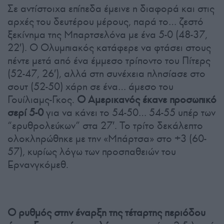
Σε αντίστοιχα επίπεδα έμεινε η διαφορά και στις
αρχές του δευτέρου μέρους, παρά το… ζεστό
ξεκίνημα της Μπαρτσελόνα με ένα 5-0 (48-37,
22′). Ο Ολυμπιακός κατάφερε να φτάσει στους
πέντε μετά από ένα έμμεσο τρίποντο του Πίτερς
(52-47, 26′), αλλά στη συνέχεια πλησίασε στο
σουτ (52-50) χάρη σε ένα… άμεσο του
Γουίλιαμς-Γκος.
Ο Αμερικανός έκανε προσωπικό
σερί 5-0
για να κάνει το 54-50… 54-55 υπέρ των
“ερυθρολεύκων” στα 27′. Το τρίτο δεκάλεπτο
ολοκληρώθηκε με την «Μπάρτσα» στο +3 (60-
57), κυρίως λόγω των προσπαθειών του
Ερνανγκόμεθ.
Ο ρυθμός στην έναρξη της τέταρτης περιόδου