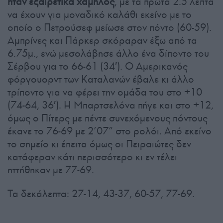
ήταν εξαιρετικά χαμηλός
, με τα πρώτα 2.5 λεπτά
να έχουν για μοναδικό καλάθι εκείνο με το
οποίο ο Πετρούσεφ μείωσε στον πόντο (60-59).
Αμπρίνες και Πάρκερ σκόραραν έξω από τα
6.75μ., ενώ μεσολάβησε άλλο ένα δίποντο του
Σέρβου για το 66-61 (34′). Ο Αμερικανός
φόργουορντ των Καταλανών έβαλε κι άλλο
τρίποντο για να φέρει την ομάδα του στο +10
(74-64, 36′). Η Μπαρτσελόνα πήγε και στο +12,
όμως ο Πίτερς με πέντε συνεχόμενους πόντους
έκανε το 76-69 με 2’07” στο ρολόι. Από εκείνο
το σημείο κι έπειτα όμως οι Πειραιώτες δεν
κατάφεραν κάτι περισσότερο κι εν τέλει
ηττήθηκαν με 77-69.
Τα δεκάλεπτα: 27-14, 43-37, 60-57, 77-69.