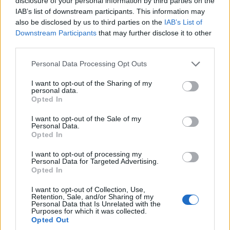
disclosure of your personal information by third parties on the
IAB’s list of downstream participants. This information may
also be disclosed by us to third parties on the
IAB’s List of
Downstream Participants
that may further disclose it to other
ΑΘΛΗΤΙΣΜΟΣ
third parties.
Please note that this website/app uses one or more Google
Conference League: Στη Σόφια θα κριθεί η
Personal Data Processing Opt Outs
services and may gather and store information including but
πρόκριση του Παναθηναϊκού
not limited to your visit or usage behaviour. You may click to
I want to opt-out of the Sharing of my
personal data.
grant or deny consent to Google and its third-party tags to
5/08/2026 - 11:58μμ
Opted In
use your data for below specified purposes in below Google
consent section.
I want to opt-out of the Sale of my
Personal Data.
Opted In
I want to opt-out of processing my
Personal Data for Targeted Advertising.
Opted In
I want to opt-out of Collection, Use,
Retention, Sale, and/or Sharing of my
Personal Data that Is Unrelated with the
Purposes for which it was collected.
Opted Out
ΑΘΛΗΤΙΣΜΟΣ