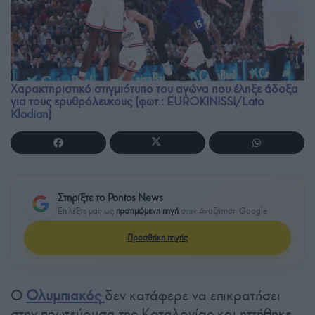
Χαρακτηριστικό στιγμιότυπο του αγώνα που έληξε άδοξα
για τους ερυθρόλευκους (φωτ.: EUROKINISSI/Lato
Klodian)
Στηρίξτε το Pontos News
Επιλέξτε μας ως
προτιμώμενη πηγή
στην Αναζήτηση Google
Προσθήκη πηγής
Ο
Ολυμπιακός
δεν κατάφερε να επικρατήσει
στην πρωτεύουσα της Καταλονίας και ηττήθηκε