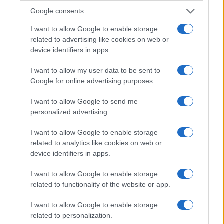
Google consents
Αποκλεισμός για τον Τσιτσιπά στον δεύτερο γύρο
I want to allow Google to enable storage
του Μόντρεαλ
related to advertising like cookies on web or
5/08/2026 - 9:40μμ
device identifiers in apps.
I want to allow my user data to be sent to
Google for online advertising purposes.
I want to allow Google to send me
personalized advertising.
I want to allow Google to enable storage
related to analytics like cookies on web or
device identifiers in apps.
I want to allow Google to enable storage
ΑΘΛΗΤΙΣΜΟΣ
related to functionality of the website or app.
Ευρωπαϊκό πρωτάθλημα σκοποβολής Κ23: Τρία
I want to allow Google to enable storage
μετάλλια για την Ελλάδα
related to personalization.
5/08/2026 - 8:43μμ