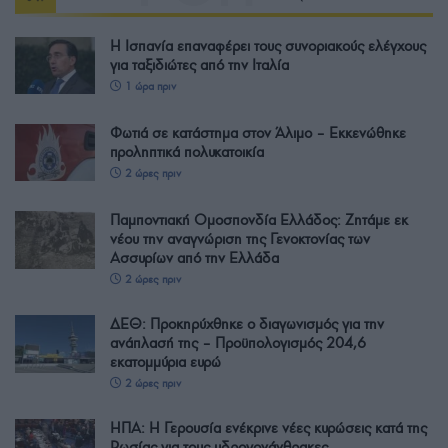
Η Ισπανία επαναφέρει τους συνοριακούς ελέγχους
για ταξιδιώτες από την Ιταλία
1 ώρα πριν
Φωτιά σε κατάστημα στον Άλιμο – Εκκενώθηκε
προληπτικά πολυκατοικία
2 ώρες πριν
Παμποντιακή Ομοσπονδία Ελλάδος: Ζητάμε εκ
νέου την αναγνώριση της Γενοκτονίας των
Ασσυρίων από την Ελλάδα
2 ώρες πριν
ΔΕΘ: Προκηρύχθηκε ο διαγωνισμός για την
ανάπλασή της – Προϋπολογισμός 204,6
εκατομμύρια ευρώ
2 ώρες πριν
ΗΠΑ: Η Γερουσία ενέκρινε νέες κυρώσεις κατά της
Ρωσίας για τους υδρογονάνθρακες