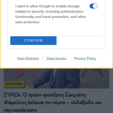
Άρση ασυλίας για τον Μάριο Σαλμά – Βαριές
I want to allow Google to enable storage
καταγγελίες κατά Γεωργιάδη
related to security, including authentication
functionality and fraud prevention, and other
22/07/2026 - 4:28μμ
user protection.
CONFIRM
Data Deletion
Data Access
Privacy Policy
ΠΟΛΙΤΙΚΗ
ΣΥΡΙΖΑ: Ο πρώην πρόεδρος Σωκράτης
Φάμελλος έκλεισε την πόρτα – «Αδιέξοδο και
περιχαράκωση»