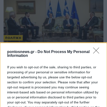
ΠΟΛΙΤΙΚΗ
52η επέτειος Αποκατάστασης της Δημοκρατίας:
pontosnews.gr -
Do Not Process My Personal
Τα πολιτικά «πηγαδάκια» στο Προεδρικό Μέγαρο
Information
και οι εκλογές
If you wish to opt-out of the sale, sharing to third parties, or
24/07/2026 - 11:59μμ
processing of your personal or sensitive information for
targeted advertising by us, please use the below opt-out
section to confirm your selection. Please note that after your
opt-out request is processed you may continue seeing
interest-based ads based on personal information utilized by
us or personal information disclosed to third parties prior to
your opt-out. You may separately opt-out of the further