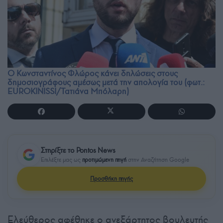
Ο Κωνσταντίνος Φλώρος κάνει δηλώσεις στους
δημοσιογράφους αμέσως μετά την απολογία του (φωτ.:
EUROKINISSI/Τατιάνα Μπόλαρη)
Στηρίξτε το Pontos News
Επιλέξτε μας ως
προτιμώμενη πηγή
στην Αναζήτηση Google
Προσθήκη πηγής
Ελεύθερος αφέθηκε ο ανεξάρτητος βουλευτής