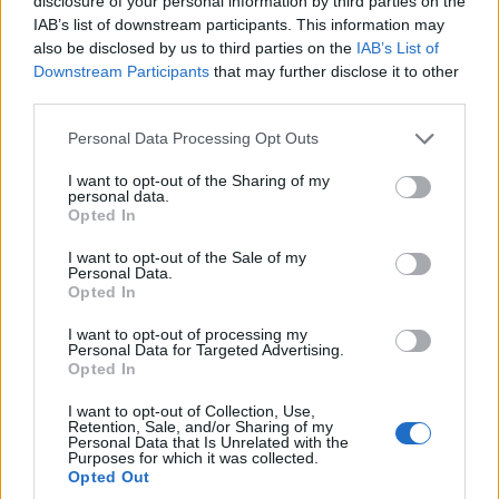
disclosure of your personal information by third parties on the
IAB’s list of downstream participants. This information may
also be disclosed by us to third parties on the
IAB’s List of
Downstream Participants
that may further disclose it to other
third parties.
ΠΟΛΙΤΙΚΗ
Please note that this website/app uses one or more Google
Personal Data Processing Opt Outs
52 χρόνια από την αποκατάσταση της
services and may gather and store information including but
not limited to your visit or usage behaviour. You may click to
I want to opt-out of the Sharing of my
Δημοκρατίας: Τα μηνύματα του πολιτικού κόσμου
personal data.
grant or deny consent to Google and its third-party tags to
Opted In
για τη Μεταπολίτευση, τους θεσμούς και την
use your data for below specified purposes in below Google
consent section.
Κύπρο
I want to opt-out of the Sale of my
Personal Data.
24/07/2026 - 11:45πμ
Opted In
I want to opt-out of processing my
Personal Data for Targeted Advertising.
Opted In
I want to opt-out of Collection, Use,
Retention, Sale, and/or Sharing of my
Personal Data that Is Unrelated with the
Purposes for which it was collected.
Opted Out