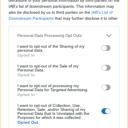
disclosure of your personal information by third parties on the
IAB’s list of downstream participants. This information may
also be disclosed by us to third parties on the
IAB’s List of
Downstream Participants
that may further disclose it to other
third parties.
(Φωτ.: Maria Kechri / Facebook / Consulate General of
Please note that this website/app uses one or more Google
Greece in Boston)
Personal Data Processing Opt Outs
services and may gather and store information including but
not limited to your visit or usage behaviour. You may click to
I want to opt-out of the Sharing of my
personal data.
grant or deny consent to Google and its third-party tags to
Opted In
use your data for below specified purposes in below Google
consent section.
I want to opt-out of the Sale of my
Personal Data.
Opted In
I want to opt-out of processing my
Personal Data for Targeted Advertising.
Opted In
I want to opt-out of Collection, Use,
Retention, Sale, and/or Sharing of my
Personal Data that Is Unrelated with the
Purposes for which it was collected.
Opted Out