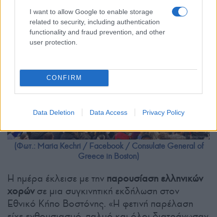
I want to allow Google to enable storage
related to security, including authentication
functionality and fraud prevention, and other
user protection.
CONFIRM
Data Deletion
Data Access
Privacy Policy
(Φωτ.: Maria Kechri / Facebook / Consulate General of
Greece in Boston)
Η ημέρα έκλεισε με την
παρουσίαση ελληνικών
χορών
σε μια συγκινητική εκδήλωση στον
Εθνικό Κήπο Βοστόνης. «Η φετινή παρέλαση
είχε ενθουσιασμό, παλμό και όλοι διατράνωσαν