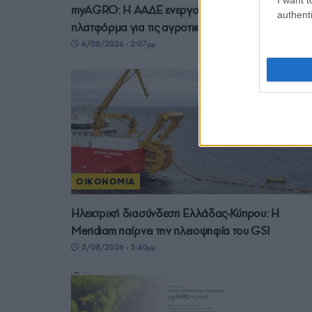
myAGRO: Η ΑΑΔΕ ενεργοποίησε την ψηφιακή
authenti
πλατφόρμα για τις αγροτικές επιδοτήσεις του 202
6/08/2026 - 2:07μμ
ΟΙΚΟΝΟΜΙΑ
Ηλεκτρική διασύνδεση Ελλάδας-Κύπρου: Η
Meridiam παίρνει την πλειοψηφία του GSI
5/08/2026 - 3:40μμ