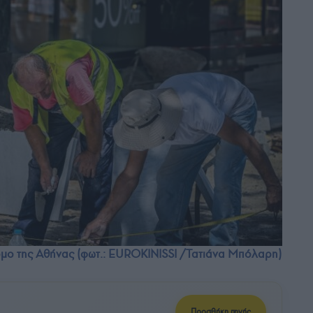
όμο της Αθήνας (φωτ.: EUROKINISSI /Τατιάνα Μπόλαρη)
Προσθήκη πηγής