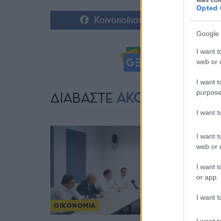
Opted 
Κοινοποίηση
Google 
I want t
Ακολουθήστ
web or d
I want t
purpose
ΔΙΑΒΑΣΤΕ
ΑΚΟΜΗ
I want 
I want t
web or d
I want t
or app.
I want t
ΟΙΚΟΝΟΜΙΑ
I want t