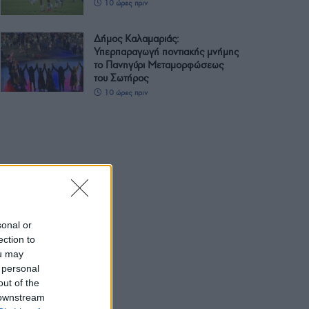
10 ώρες πριν
Δήμος Καλαμαριάς:
Υπερπαραγωγή ποντιακής μνήμης
το Πανηγύρι Μεταμορφώσεως
του Σωτήρος
10 ώρες πριν
sonal or
ection to
ou may
 personal
out of the
 downstream