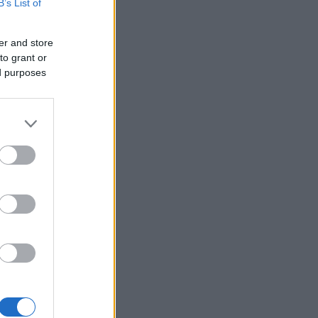
B’s List of
er and store
to grant or
ed purposes