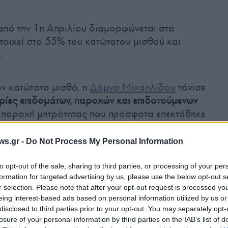
από την 1η Απριλίου διαμορφώνεται στα
τοιχεί στο 55% του κατώτατου μισθού και
.
ον κατώτατο μισθό, η
Δόμνα Μιχαηλίδου
τόνισε
ρίες επιδομάτων, παροχών και επιδοτούμενων
ή παροχή μητρότητας που πρόσφατα επεκτάθηκε
 καταβάλλεται για εννέα μήνες και ισούται με
 Ειδικό Βοήθημα Ευάλωτων Ομάδων που θα
ws.gr -
Do Not Process My Personal Information
to opt-out of the sale, sharing to third parties, or processing of your per
formation for targeted advertising by us, please use the below opt-out s
r selection. Please note that after your opt-out request is processed y
eing interest-based ads based on personal information utilized by us or
disclosed to third parties prior to your opt-out. You may separately opt-
losure of your personal information by third parties on the IAB’s list of