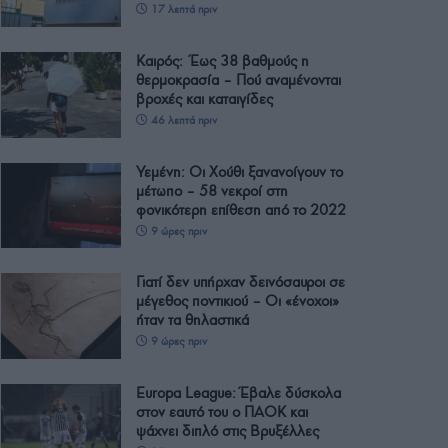
17 λεπτά πριν
Καιρός: Έως 38 βαθμούς η
θερμοκρασία – Πού αναμένονται
βροχές και καταιγίδες
46 λεπτά πριν
Υεμένη: Οι Χούθι ξανανοίγουν το
μέτωπο – 58 νεκροί στη
φονικότερη επίθεση από το 2022
9 ώρες πριν
Γιατί δεν υπήρχαν δεινόσαυροι σε
μέγεθος ποντικιού – Οι «ένοχοι»
ήταν τα θηλαστικά
9 ώρες πριν
Europa League: Έβαλε δύσκολα
στον εαυτό του ο ΠΑΟΚ και
ψάχνει διπλό στις Βρυξέλλες