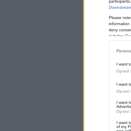
participants
Downstream 
Please note
information 
deny consent
in below Go
Persona
I want t
Opted 
I want t
Opted 
I want 
Advertis
Opted 
I want t
of my P
was col