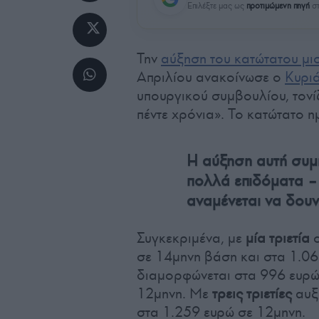
Επιλέξτε μας ως
προτιμώμενη πηγή
στ
Την
αύξηση του κατώτατου μι
Απριλίου ανακοίνωσε ο
Κυρι
υπουργικού συμβουλίου, τονίζ
πέντε χρόνια». Το κατώτατο η
Η αύξηση αυτή συμπ
πολλά επιδόματα –
αναμένεται να δουν
Συγκεκριμένα, με
μία τριετία
ο
σε 14μηνη βάση και στα 1.0
διαμορφώνεται στα 996 ευρώ
12μηνη. Με
τρεις τριετίες
αυξ
στα 1.259 ευρώ σε 12μηνη.