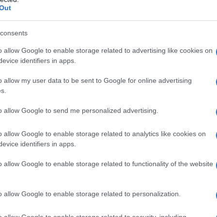
Out
Tweet
Send
consents
o allow Google to enable storage related to advertising like cookies on
ε μας στο
Google News
evice identifiers in apps.
o allow my user data to be sent to Google for online advertising
s.
to allow Google to send me personalized advertising.
o allow Google to enable storage related to analytics like cookies on
evice identifiers in apps.
o allow Google to enable storage related to functionality of the website
o allow Google to enable storage related to personalization.
ΟΙΚΟΝΟΜΙΑ
o allow Google to enable storage related to security, including