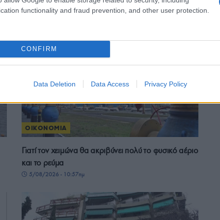
Συμφωνία-σταθμός για τον Great Sea Interconnector
cation functionality and fraud prevention, and other user protection.
6
με είσοδο του γαλλικού κολοσσού Meridiam
5/08/2026 - 6:22μμ
CONFIRM
Data Deletion
Data Access
Privacy Policy
ΟΙΚΟΝΟΜΙΑ
Γιατί τον χειμώνα θα ακριβύνει πολύ το φυσικό αέριο
και το ρεύμα
5/08/2026 - 10:57πμ