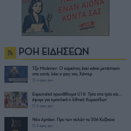
ΡΟΗ ΕΙΔΗΣΕΩΝ
Τζο Μπάιντεν: Ο καρκίνος έχει κάνει μετάσταση
στα οστά, λέει ο γιος του, Χάντερ
4 ώρες πριν
Ευρωπαϊκό πρωτάθλημα U16: Τρία στα τρία και…
έφυγε για ημιτελικό η Εθνική Κορασίδων
5 ώρες πριν
Νέα Αρτάκη: Προ των πυλών τα 50ά Κυζίκεια
5 ώρες πριν