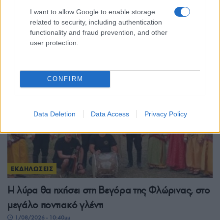
Ένωση Ποντίων Καλαμαριάς: Δύο λύρες, μία
I want to allow Google to enable storage
θάλασσα – Γεωργία Νταγάκη και Αλέξης
related to security, including authentication
Παρχαρίδης θα βρεθούν «Παρά θίν’ αλός»
functionality and fraud prevention, and other
user protection.
2/08/2026 - 11:45πμ
CONFIRM
Data Deletion
Data Access
Privacy Policy
ΕΚΔΗΛΩΣΕΙΣ
Η λύρα θα ηχήσει στη Βεγόρα της Φλώρινας, στο
μεγάλο ποντιακό γλέντι
1/08/2026 - 10:40μμ