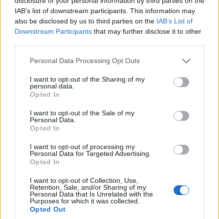
disclosure of your personal information by third parties on the
IAB’s list of downstream participants. This information may
also be disclosed by us to third parties on the
IAB’s List of
Downstream Participants
that may further disclose it to other
third parties.
Please note that this website/app uses one or more Google
Personal Data Processing Opt Outs
ΕΚΔΗΛΩΣΕΙΣ
services and may gather and store information including but
not limited to your visit or usage behaviour. You may click to
I want to opt-out of the Sharing of my
personal data.
Μεγάλη ποντιακή βραδιά από τον Πολιτιστικό
grant or deny consent to Google and its third-party tags to
Opted In
use your data for below specified purposes in below Google
Σύλλογο Οινόης Κοζάνης «Χρύσανθος»
consent section.
I want to opt-out of the Sale of my
4/08/2026 - 7:17μμ
Personal Data.
Opted In
I want to opt-out of processing my
Personal Data for Targeted Advertising.
Opted In
I want to opt-out of Collection, Use,
Retention, Sale, and/or Sharing of my
Personal Data that Is Unrelated with the
Purposes for which it was collected.
Opted Out