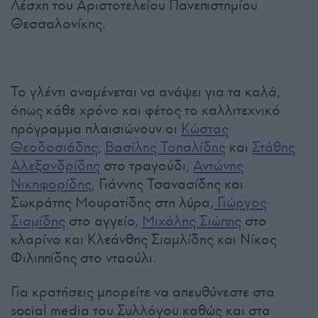
Λέσχη του Αριστοτελείου Πανεπιστημίου
Θεσσαλονίκης.
Το γλέντι αναμένεται να ανάψει για τα καλά,
όπως κάθε χρόνο και φέτος το καλλιτεχνικό
πρόγραμμα πλαισιώνουν οι
Κώστας
Θεοδοσιάδης
,
Βασίλης Τοπαλίδης
και
Στάθης
Αλεξανδρίδης
στο τραγούδι,
Αντώνης
Νικηφορίδης
, Γιάννης Τσανασίδης και
Σωκράτης Μουρατίδης στη λύρα,
Γιώργος
Σιαμίδης
στο αγγείο,
Μιχάλης Σιώπης
στο
κλαρίνο και Κλεάνθης Σιαμλίδης και Νίκος
Φιλιππίδης στο νταούλι.
Για κρατήσεις μπορείτε να απευθύνεστε στα
social media του Συλλόγου καθώς και στα