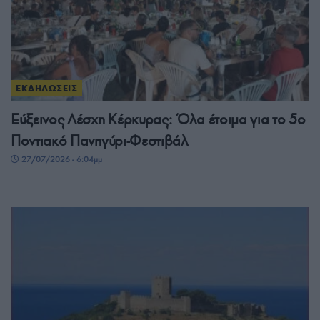
ΕΚΔΗΛΩΣΕΙΣ
Εύξεινος Λέσχη Κέρκυρας: Όλα έτοιμα για το 5ο
Ποντιακό Πανηγύρι-Φεστιβάλ
27/07/2026 - 6:04μμ