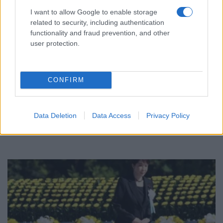
I want to allow Google to enable storage
related to security, including authentication
functionality and fraud prevention, and other
user protection.
ΚΟΣΜΟΣ
CONFIRM
Γερμανία: Το ουκρανικό αεροσκάφος κοντά στο
οποίο βρέθηκε drone με εκρηκτικά μετέφερε
πυρομαχικά, σύμφωνα με την έγκυρη «SZ»
Data Deletion
Data Access
Privacy Policy
6/08/2026 - 6:33μμ