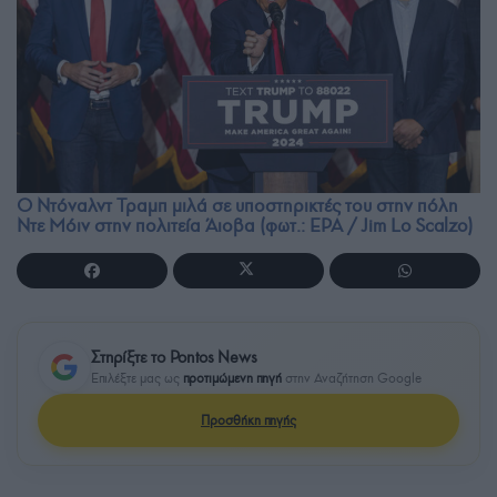
Ο Ντόναλντ Τραμπ μιλά σε υποστηρικτές του στην πόλη
Ντε Μόιν στην πολιτεία Άιοβα (φωτ.: EPA / Jim Lo Scalzo)
Στηρίξτε το Pontos News
Επιλέξτε μας ως
προτιμώμενη πηγή
στην Αναζήτηση Google
Προσθήκη πηγής