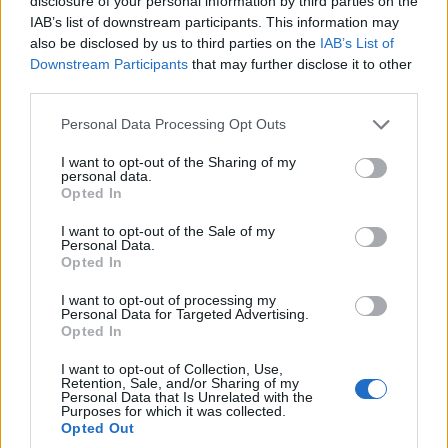
disclosure of your personal information by third parties on the
νεκροί στη φονικότερη επίθεση από το 2022
IAB’s list of downstream participants. This information may
also be disclosed by us to third parties on the
IAB’s List of
6/08/2026 - 11:55μμ
Downstream Participants
that may further disclose it to other
third parties.
Please note that this website/app uses one or more Google
Personal Data Processing Opt Outs
services and may gather and store information including but
not limited to your visit or usage behaviour. You may click to
I want to opt-out of the Sharing of my
personal data.
grant or deny consent to Google and its third-party tags to
Opted In
use your data for below specified purposes in below Google
consent section.
I want to opt-out of the Sale of my
Personal Data.
Opted In
I want to opt-out of processing my
ΚΟΣΜΟΣ
Personal Data for Targeted Advertising.
Opted In
Λίβανος: Το Ισραήλ μπλοκάρει νέες ζώνες
I want to opt-out of Collection, Use,
αποχώρησης στο νότο
Retention, Sale, and/or Sharing of my
Personal Data that Is Unrelated with the
6/08/2026 - 10:22μμ
Purposes for which it was collected.
Opted Out