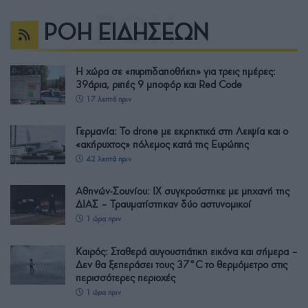
ΡΟΗ ΕΙΔΗΣΕΩΝ
Η χώρα σε «πυριτιδαποθήκη» για τρεις ημέρες:
39άρια, ριπές 9 μποφόρ και Red Code
17 λεπτά πριν
Γερμανία: Το drone με εκρηκτικά στη Λειψία και ο
«ακήρυχτος» πόλεμος κατά της Ευρώπης
42 λεπτά πριν
Αθηνών-Σουνίου: ΙΧ συγκρούστηκε με μηχανή της
ΔΙΑΣ – Τραυματίστηκαν δύο αστυνομικοί
1 ώρα πριν
Καιρός: Σταθερά αυγουστιάτικη εικόνα και σήμερα –
Δεν θα ξεπεράσει τους 37°C το θερμόμετρο στις
περισσότερες περιοχές
1 ώρα πριν