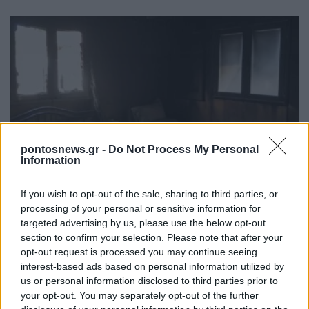
ΕΛΛΑΔΑ
pontosnews.gr -
Do Not Process My Personal
Information
Σχέδιο κρατικής αρωγής για τους πληγέντες από
If you wish to opt-out of the sale, sharing to third parties, or
τις φωτιές: Άμεσες αποζημιώσεις και
processing of your personal or sensitive information for
φοροελαφρύνσεις
targeted advertising by us, please use the below opt-out
section to confirm your selection. Please note that after your
5/08/2026 - 7:49μμ
opt-out request is processed you may continue seeing
interest-based ads based on personal information utilized by
us or personal information disclosed to third parties prior to
your opt-out. You may separately opt-out of the further