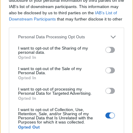
disclosure of your personal information by third parties on the
IAB’s list of downstream participants. This information may
also be disclosed by us to third parties on the
IAB’s List of
Downstream Participants
that may further disclose it to other
third parties.
Please note that this website/app uses one or more Google
Personal Data Processing Opt Outs
services and may gather and store information including but
ΕΛΛΑΔΑ
not limited to your visit or usage behaviour. You may click to
I want to opt-out of the Sharing of my
personal data.
grant or deny consent to Google and its third-party tags to
Χαλκιδική: Σε εξέλιξη οι εργαστηριακοί έλεγχοι
Opted In
use your data for below specified purposes in below Google
στο νερό της Σίβηρης
consent section.
I want to opt-out of the Sale of my
Personal Data.
5/08/2026 - 5:44μμ
Opted In
I want to opt-out of processing my
Personal Data for Targeted Advertising.
Opted In
I want to opt-out of Collection, Use,
Retention, Sale, and/or Sharing of my
Personal Data that Is Unrelated with the
Purposes for which it was collected.
Opted Out