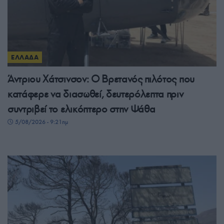
ΕΛΛΑΔΑ
Άντριου Χάτσινσον: Ο Βρετανός πιλότος που
κατάφερε να διασωθεί, δευτερόλεπτα πριν
συντριβεί το ελικόπτερο στην Ψάθα
5/08/2026 - 9:21πμ