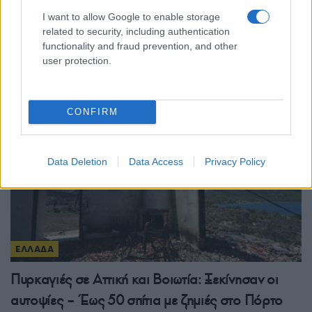
ΕΛΛΑΔΑ
I want to allow Google to enable storage
Κορωπί: Φωτιά στα Δρίγγια – Ήχησε το 112, στη
related to security, including authentication
functionality and fraud prevention, and other
μάχη έξι εναέρια μέσα
user protection.
5/08/2026 - 2:25μμ
CONFIRM
Data Deletion
Data Access
Privacy Policy
ΕΛΛΑΔΑ
Πυρκαγιές σε Αττική και Βοιωτία: Ξεκίνησαν οι
αυτοψίες – Έως 50 σπίτια με ζημιές στο Πόρτο