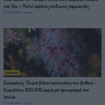
και Χίο – Πολύ υψηλός κίνδυνος πυρκαγιάς
4/08/2026 - 3:45μμ
ΕΛΛΑΔΑ
Σκόπελος: Πλωτή βάση λεηλασίας του βυθού –
Κοράλλια 800.000 ευρώ με προορισμό την
Ιταλία
4/08/2026 - 3:21μμ