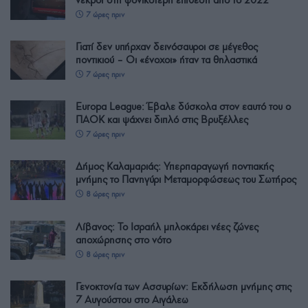
7 ώρες πριν
Γιατί δεν υπήρχαν δεινόσαυροι σε μέγεθος
ποντικιού – Οι «ένοχοι» ήταν τα θηλαστικά
7 ώρες πριν
Europa League: Έβαλε δύσκολα στον εαυτό του ο
ΠΑΟΚ και ψάχνει διπλό στις Βρυξέλλες
7 ώρες πριν
Δήμος Καλαμαριάς: Υπερπαραγωγή ποντιακής
μνήμης το Πανηγύρι Μεταμορφώσεως του Σωτήρος
8 ώρες πριν
Λίβανος: Το Ισραήλ μπλοκάρει νέες ζώνες
αποχώρησης στο νότο
8 ώρες πριν
Γενοκτονία των Ασσυρίων: Εκδήλωση μνήμης στις
7 Αυγούστου στο Αιγάλεω