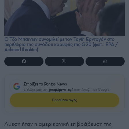
Ο Τζο Μπάιντεν συνομιλεί με τον Ταγίπ Ερντογάν στο
περιθώριο της συνόδου κορυφής της G20 (φωτ.: EPA /
Achmad Ibrahim)
Στηρίξτε το Pontos News
Επιλέξτε μας ως
προτιμώμενη πηγή
στην Αναζήτηση Google
Προσθήκη πηγής
Άμεση ήταν η αμερικανική επιβράβευση της