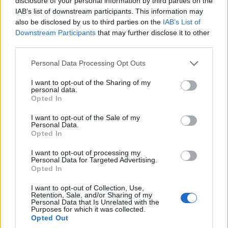
disclosure of your personal information by third parties on the
IAB’s list of downstream participants. This information may
Ο πόλεμος ΗΠΑ-Ιράν πιέζει τα αποθέματα των
also be disclosed by us to third parties on the
IAB’s List of
Downstream Participants
that may further disclose it to other
PAC-3 – Νέα έκκληση Ζελένσκι μετά τη νυχτερινή
third parties.
επίθεση με 17 νεκρούς
Please note that this website/app uses one or more Google
Personal Data Processing Opt Outs
5/08/2026 - 12:55μμ
services and may gather and store information including but
not limited to your visit or usage behaviour. You may click to
I want to opt-out of the Sharing of my
personal data.
grant or deny consent to Google and its third-party tags to
Opted In
use your data for below specified purposes in below Google
consent section.
I want to opt-out of the Sale of my
Personal Data.
Opted In
I want to opt-out of processing my
Personal Data for Targeted Advertising.
Opted In
I want to opt-out of Collection, Use,
Retention, Sale, and/or Sharing of my
ΚΟΣΜΟΣ
Personal Data that Is Unrelated with the
Purposes for which it was collected.
Συναγερμός στη Λειψία: Drone κοντά σε
Opted Out