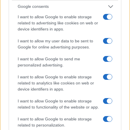
ουκρανικό αεροσκάφος – Έκτακτη προσγείωση
Google consents
cargo της DHL
I want to allow Google to enable storage
5/08/2026 - 12:31μμ
related to advertising like cookies on web or
device identifiers in apps.
I want to allow my user data to be sent to
Google for online advertising purposes.
I want to allow Google to send me
personalized advertising.
I want to allow Google to enable storage
related to analytics like cookies on web or
device identifiers in apps.
ΚΟΣΜΟΣ
I want to allow Google to enable storage
Αργεντινή-Βραζιλία: Στα άκρα η διπλωματική
related to functionality of the website or app.
κρίση – Αποχωρούν οι πρεσβευτές
I want to allow Google to enable storage
5/08/2026 - 11:45πμ
related to personalization.