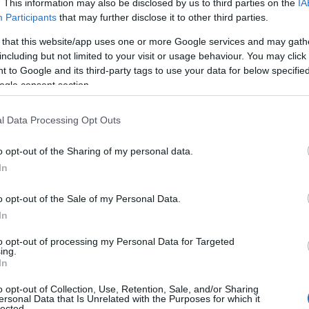
. This information may also be disclosed by us to third parties on the
IA
Participants
that may further disclose it to other third parties.
ς. Οι παραβιάσεις και οι διεκδικήσεις της
βάση στην υπεροχή που θεωρούσε ο Ερντογάν
 that this website/app uses one or more Google services and may gath
 του έναντι των αντίστοιχων ελληνικών. Όταν
including but not limited to your visit or usage behaviour. You may click 
 to Google and its third-party tags to use your data for below specifi
οί παράγοντες ότι αυτό το «πλεονέκτημα»
ogle consent section.
κε να αλλάξει τακτική και να επιδιώξει για
ι κλίμα διαλόγου και προσέγγισης με την
l Data Processing Opt Outs
o opt-out of the Sharing of my personal data.
In
Ο Ερντογάν αντιλήφθηκε ότι η πολιτική της
ς και συμμαχίες με μια σειρά από χώρες, σε
o opt-out of the Sale of my Personal Data.
ς της κυβέρνησης να διεθνοποιήσει την
In
ίας, μετά το επιχειρησιακό πλεονέκτημα,
to opt-out of processing my Personal Data for Targeted
ονέκτημα στην Ελλάδα σε διεθνές επίπεδο. Το
ing.
με το γεγονός ότι η θέση της Τουρκίας
In
ι την ΕΕ, αποδυναμώθηκε από την επιλογή των
o opt-out of Collection, Use, Retention, Sale, and/or Sharing
 με τη Ρωσία και τον
Πούτιν
αλλά και από τη
ersonal Data that Is Unrelated with the Purposes for which it
lected.