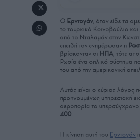
Ο
Ερντογάν
, όταν είδε τα α
το τουρκικό Κοινοβούλιο και
από το Νταλαμάν στην Κωνστα
επειδή τον ενημέρωσαν η
Ρωσ
βρίσκονταν οι
ΗΠΑ
, τότε απ
Ρωσία ένα οπλικό σύστημα πο
του από την αμερικανική απει
Αυτός είναι ο κύριος λόγος π
προηγουμένως υπηρεσιακή εισ
αεροπορία το υπερσύγχρον
400
.
Η κίνηση αυτή του
Ερντογάν
π