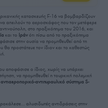
μερικανικής κατασκευής F-16 να βομβαρδίζουν
 να απειλούν το αεροσκάφος που τον μετέφερε
ντινούπολη, στο πραξικόπημα του 2016, και
ία
και το
Ιράν
ότι πίσω από το πραξικόπημα
οφάσισε στην ουσία να προμηθευθεί από τη
υ θα προστάτευε τον ίδιον και το καθεστώς
λή.
ου αποφάσισε ο ίδιος, χωρίς να υπάρχει
ήγηση, να προμηθευθεί η τουρκική πολεμική
ο
αντιαεροπορικό-αντιπυραυλικό σύστημα S-
ροκάλεσε… αλυσιδωτές αντιδράσεις στην