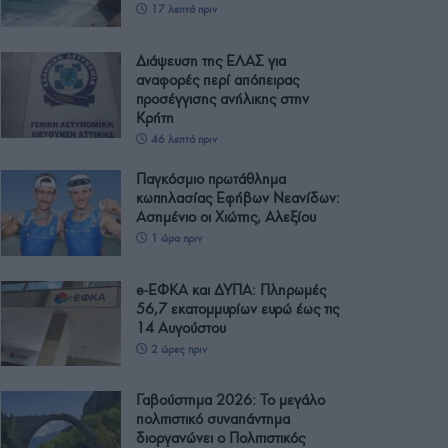
17 λεπτά πριν
Διάψευση της ΕΛΑΣ για
αναφορές περί απόπειρας
προσέγγισης ανήλικης στην
Κρήτη
46 λεπτά πριν
Παγκόσμιο πρωτάθλημα
κωπηλασίας Εφήβων Νεανίδων:
Ασημένιο οι Χιώτης, Αλεξίου
1 ώρα πριν
e-ΕΦΚΑ και ΔΥΠΑ: Πληρωμές
56,7 εκατομμυρίων ευρώ έως τις
14 Αυγούστου
2 ώρες πριν
Γαβούστημα 2026: Το μεγάλο
πολιτιστικό συναπάντημα
διοργανώνει ο Πολιτιστικός