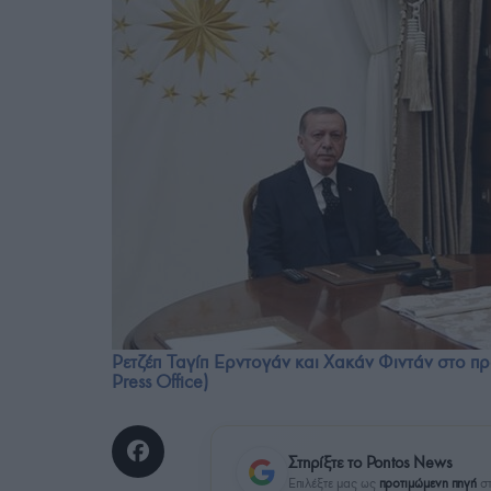
Ρετζέπ Ταγίπ Ερντογάν και Χακάν Φιντάν στο πρ
Press Office)
Στηρίξτε το Pontos News
Επιλέξτε μας ως
προτιμώμενη πηγή
στ