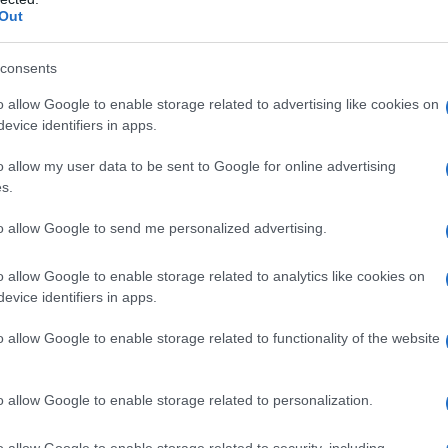
της Ουκρανίας, οδήγησαν τον Ερντογάν στην
Out
ους τακτικής και όχι στρατηγικής, να δείξει
ιώκει το διάλογο και την προσέγγιση με την
consents
o allow Google to enable storage related to advertising like cookies on
evice identifiers in apps.
εί η προσέγγιση και η διακοπή των
o allow my user data to be sent to Google for online advertising
εί σε ένα βαθμό, όμως πρέπει εάν γνωρίζουμε
s.
 και ούτε θα κάνει πίσω επί της ουσίας σε καμία
, χρησιμοποιεί την Ελλάδα, για τους λόγους
to allow Google to send me personalized advertising.
o allow Google to enable storage related to analytics like cookies on
evice identifiers in apps.
υ αντιμετωπίζει η τουρκική εξωτερική
o allow Google to enable storage related to functionality of the website
ο έμπειρος δημοσιογράφος
Murat Yetkin
για το
o allow Google to enable storage related to personalization.
εδρος; Ο Φιντάν υποσχέθηκε ένταξη στη
o allow Google to enable storage related to security, including