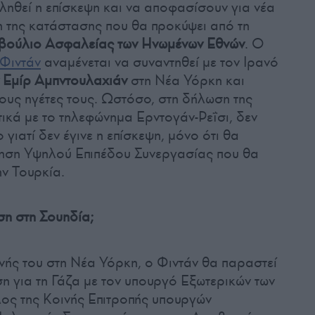
ληθεί η επίσκεψη και να αποφασίσουν για νέα
η της κατάστασης που θα προκύψει από τη
βούλιο Ασφαλείας των Ηνωμένων Εθνών
. Ο
Φιντάν
αναμένεται να συναντηθεί με τον Ιρανό
 Εμίρ Αμπντουλαχιάν
στη Νέα Υόρκη και
υς ηγέτες τους. Ωστόσο, στη δήλωση της
τικά με το τηλεφώνημα Ερντογάν-Ρεΐσι, δεν
γιατί δεν έγινε η επίσκεψη, μόνο ότι θα
τηση Υψηλού Επιπέδου Συνεργασίας που θα
ν Τουρκία.
η στη Σουηδία;
νής του στη Νέα Υόρκη, ο Φιντάν θα παραστεί
η για τη Γάζα με τον υπουργό Εξωτερικών των
λος της Κοινής Επιτροπής υπουργών