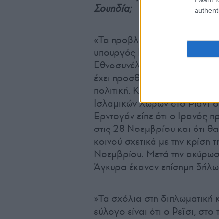
Σουηδία;
authenti
«Τα προβλήματα στην εξωτερι
υπουργός Εξωτερικών
Χακάν 
Εθνοσυνέλευση ότι το 2024 θ
έχει προσθέσει θέματα στα υ
πολιτική. Κατά την επιστροφή
Ισλαμικών Χωρών στο Ριάντ σ
Ερντογάν είπε ότι ο Ιρανός 
στις 28 Νοεμβρίου και ότι θα
κοινού σχετικά με την κρίση τ
Νοεμβρίου. Μετά την ακύρωση
Άγκυρα έκαναν επίσημη δήλω
»Τα σχόλια στη διπλωματική 
εύλογο είναι ότι ο Ρεΐσι, στ