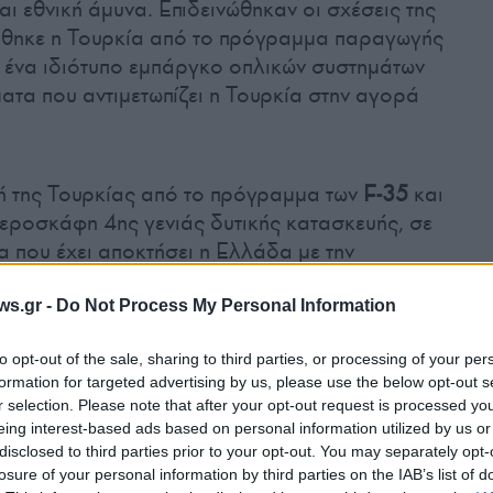
αι εθνική άμυνα. Επιδεινώθηκαν οι σχέσεις της
ήθηκε η Τουρκία από το πρόγραμμα παραγωγής
ι ένα ιδιότυπο εμπάργκο οπλικών συστημάτων
τα που αντιμετωπίζει η Τουρκία στην αγορά
ή της Τουρκίας από το πρόγραμμα των
F-35
και
εροσκάφη 4ης γενιάς δυτικής κατασκευής, σε
 που έχει αποκτήσει η Ελλάδα με την
 αναβάθμιση των F-16 σε Viper, καθώς και με
Belharra
, έχουν δώσει ένα αδιαπραγμάτευτο
ws.gr -
Do Not Process My Personal Information
ον αφορά τον έλεγχο του εναέριου και
to opt-out of the sale, sharing to third parties, or processing of your per
 ακόμα και στην ανατολική Μεσόγειο.
formation for targeted advertising by us, please use the below opt-out s
r selection. Please note that after your opt-out request is processed y
eing interest-based ads based on personal information utilized by us or
 2022 αποφάσισε να αλλάξει τακτική
disclosed to third parties prior to your opt-out. You may separately opt-
 έναντι της Ελλάδας, για δύο λόγους.
losure of your personal information by third parties on the IAB’s list of