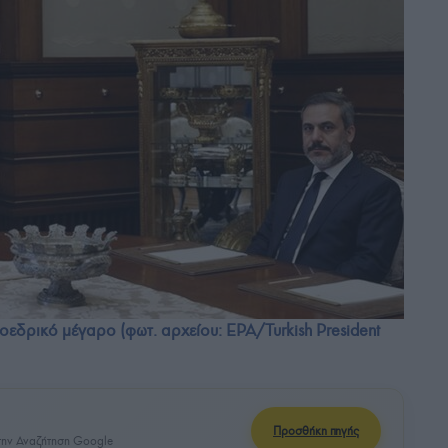
οεδρικό μέγαρο (φωτ. αρχείου: EPA/Turkish President
Προσθήκη πηγής
ην Αναζήτηση Google