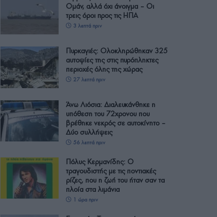
Ομάν, αλλά όχι άνοιγμα – Οι
τρεις όροι προς τις ΗΠΑ
3 λεπτά πριν
Πυρκαγιές: Ολοκληρώθηκαν 325
αυτοψίες της στις πυρόπληκτες
περιοχές όλης της χώρας
27 λεπτά πριν
Άνω Λιόσια: Διαλευκάνθηκε η
υπόθεση του 72χρονου που
βρέθηκε νεκρός σε αυτοκίνητο –
Δύο συλλήψεις
56 λεπτά πριν
Πόλυς Κερμανίδης: Ο
τραγουδιστής με τις ποντιακές
ρίζες, που η ζωή του ήταν σαν τα
πλοία στα λιμάνια
1 ώρα πριν