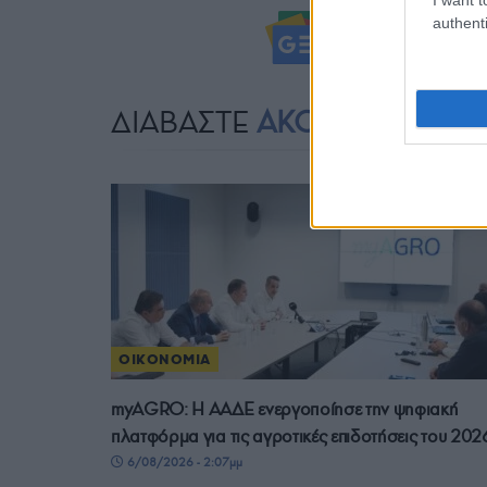
authenti
Ακολουθήστ
ΔΙΑΒΑΣΤΕ
ΑΚΟΜΗ
ΟΙΚΟΝΟΜΙΑ
myAGRO: Η ΑΑΔΕ ενεργοποίησε την ψηφιακή
πλατφόρμα για τις αγροτικές επιδοτήσεις του 202
6/08/2026 - 2:07μμ