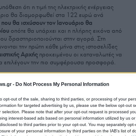
όθεση ότι η τιμή της ηλεκτρικής ενέργειας
βριο θα διαμορφωθεί στα 122 ευρώ ανά
ς που θα ισχύσουν τον Ιανουάριο θα
ρίου
οπότε θα υπάρχει και η πλήρης εικόνα από
ου δραστηριοποιούνται στην αγορά. Στη
ώνονται την πρώτη κάθε μήνα στις ιστοσελίδες
ιστικής Αρχής
προκειμένου οι καταναλωτές να
να επιλέγουν την πιο συμφέρουσα προσφορά.
θυμίζεται, θα μεταπέσει από 1ης Ιανουαρίου
ws.gr -
Do Not Process My Personal Information
με εξαίρεση όσους έχουν συμβόλαια με
ι όσους, επίσης, δηλώσουν ρητά ότι δεν
to opt-out of the sale, sharing to third parties, or processing of your per
λόγιο και επιλέξουν κάποιο άλλο από τα
formation for targeted advertising by us, please use the below opt-out s
r selection. Please note that after your opt-out request is processed y
ται ότι
στο «πράσινο» τιμολόγιο θα
eing interest-based ads based on personal information utilized by us or
 πελατών.
Οι προμηθευτές τις προηγούμενες
disclosed to third parties prior to your opt-out. You may separately opt-
ές επιστολές, ηλεκτρονική αλληλογραφία κλπ.
losure of your personal information by third parties on the IAB’s list of