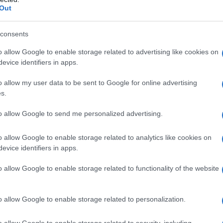
Out
στους προμηθευτές να δημοσιεύουν στην
ο σημείο και να κοινοποιήσουν στη Ρ.Α.Α.Ε.Υ.,
consents
3, όλες τις τιμολογιακές παραμέτρους της
πράσινου») Τιμολογίου που θα ισχύει για κάθε
o allow Google to enable storage related to advertising like cookies on
σική Τιμή Προμήθειας
, την
Πάγια Χρέωση
evice identifiers in apps.
και τις τιμές των συντελεστών του
Μηχανισμού
o allow my user data to be sent to Google for online advertising
s.
to allow Google to send me personalized advertising.
o allow Google to enable storage related to analytics like cookies on
evice identifiers in apps.
o allow Google to enable storage related to functionality of the website
o allow Google to enable storage related to personalization.
Tweet
Send
o allow Google to enable storage related to security, including