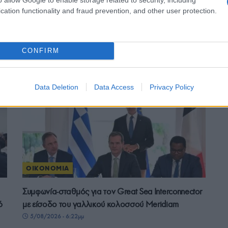
cation functionality and fraud prevention, and other user protection.
ε μας στο
Google News
CONFIRM
Data Deletion
Data Access
Privacy Policy
ΟΙΚΟΝΟΜΙΑ
Συμφωνία-σταθμός για τον Great Sea Interconnector
6
με είσοδο του γαλλικού κολοσσού Meridiam
5/08/2026 - 6:22μμ