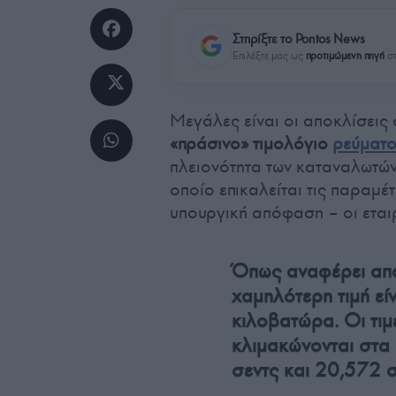
Στηρίξτε το Pontos News
Επιλέξτε μας ως
προτιμώμενη πηγή
στ
Μεγάλες είναι οι αποκλίσεις
«πράσινο» τιμολόγιο
ρεύματ
πλειονότητα των καταναλωτώ
οποίο επικαλείται τις παραμέ
υπουργική απόφαση – οι εταιρ
Όπως αναφέρει από
χαμηλότερη τιμή εί
κιλοβατώρα. Οι τι
κλιμακώνονται στα
σεντς και 20,572 