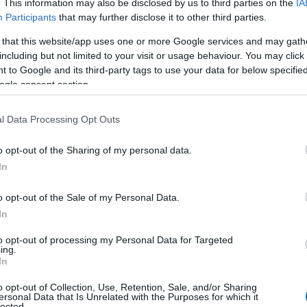
ια τα διαθέσιμα τιμολόγια από 1.1.2024.
. This information may also be disclosed by us to third parties on the
IA
ο που επισημαίνεται με πράσινο χρώμα
Participants
that may further disclose it to other third parties.
ιμολόγια που επισημαίνονται με μπλε χρώμα,
 that this website/app uses one or more Google services and may gath
ώμα και τα δυναμικά (για όσους έχουν έξυπνο
including but not limited to your visit or usage behaviour. You may click 
 to Google and its third-party tags to use your data for below specifi
τοκαλί.
ogle consent section.
ίστηκε από το
υπουργείο Περιβάλλοντος και
l Data Processing Opt Outs
τις 31 Δεκεμβρίου των έκτακτων μέτρων στην
 κατά την περίοδο της ενεργειακής κρίσης.
o opt-out of the Sharing of my personal data.
In
ίσεις οι προμηθευτές θα ανακοινώνουν την 1η
ί με τις τυχόν
εκπτώσεις
που εφαρμόζουν)
o opt-out of the Sale of my Personal Data.
ύκολα και να μην δημιουργούνται συνθήκες
In
πλάνησης των καταναλωτών. Η Ρυθμιστική
 κάθε μήνα τον πίνακα με τα τιμολόγια του
to opt-out of processing my Personal Data for Targeted
ing.
ε να διευκολύνεται περαιτέρω η σύγκριση.
In
o opt-out of Collection, Use, Retention, Sale, and/or Sharing
ersonal Data that Is Unrelated with the Purposes for which it
ργού Περιβάλλοντος και Ενέργειας
Θόδωρου
lected.