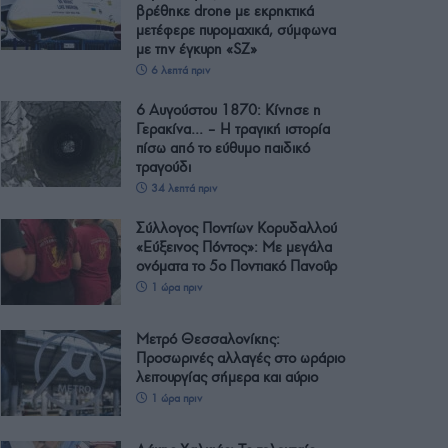
βρέθηκε drone με εκρηκτικά
μετέφερε πυρομαχικά, σύμφωνα
με την έγκυρη «SZ»
6 λεπτά πριν
6 Αυγούστου 1870: Κίνησε η
Γερακίνα… – Η τραγική ιστορία
πίσω από το εύθυμο παιδικό
τραγούδι
34 λεπτά πριν
Σύλλογος Ποντίων Κορυδαλλού
«Εύξεινος Πόντος»: Με μεγάλα
ονόματα το 5ο Ποντιακό Πανοΰρ
1 ώρα πριν
Μετρό Θεσσαλονίκης:
Προσωρινές αλλαγές στο ωράριο
λειτουργίας σήμερα και αύριο
1 ώρα πριν