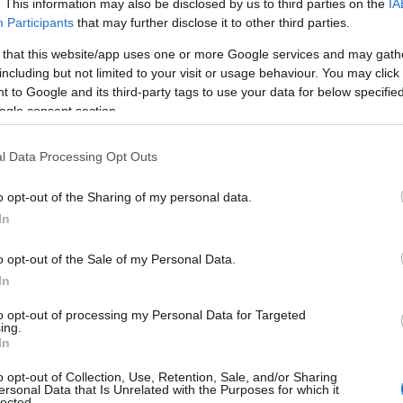
. This information may also be disclosed by us to third parties on the
IA
ένη
τρομοκρατική οργάνωση
από την
Άγκυρα
,
Participants
that may further disclose it to other third parties.
χθεί παραβιάσεις του νόμου, όπως
ξέπλυμα
 that this website/app uses one or more Google services and may gath
θείας χρηματοδότηση βίαιων ενεργειών.
including but not limited to your visit or usage behaviour. You may click 
 to Google and its third-party tags to use your data for below specifi
ogle consent section.
ΜΠΕ
l Data Processing Opt Outs
o opt-out of the Sharing of my personal data.
In
o opt-out of the Sale of my Personal Data.
Tweet
Send
In
to opt-out of processing my Personal Data for Targeted
ing.
ε μας στο
Google News
In
o opt-out of Collection, Use, Retention, Sale, and/or Sharing
ersonal Data that Is Unrelated with the Purposes for which it
lected.