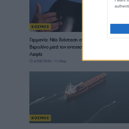
authenti
ΚΟΣΜΟΣ
Γερμανία: Νέα διάσταση στις απειλές βλέπει το
Βερολίνο μετά τον εντοπισμό drone με εκρηκτικά σ
Λειψία
6/08/2026 - 11:56πμ
ΚΟΣΜΟΣ