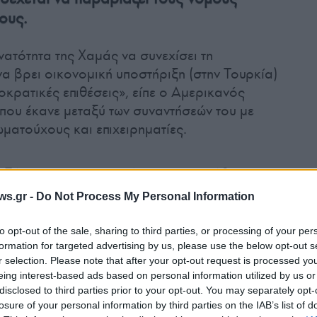
ους.
ατότητα της Χαμάς να συνεχίσει τη
α βρει οικονομική υποστήριξη (στην Τουρκία)
οκρατικές επιθέσεις», είπε ο Αμερικανός
που έκανε μεταξύ των συναντήσεών του με
ματούχους και επιχειρηματίες.
νδέεται με τις προηγούμενες προσπάθειες της
ους
από χορηγούς, επενδυτικά χαρτοφυλάκια,
ws.gr -
Do Not Process My Personal Information
κοπικές οργανώσεις. Ακόμη και αν η Τουρκία
 ότι
η παλαιστινιακή οργάνωση ενδέχεται να
to opt-out of the sale, sharing to third parties, or processing of your per
εσία
, χωρίς όμως να δώσει κάποιο
formation for targeted advertising by us, please use the below opt-out s
r selection. Please note that after your opt-out request is processed y
eing interest-based ads based on personal information utilized by us or
disclosed to third parties prior to your opt-out. You may separately opt-
losure of your personal information by third parties on the IAB’s list of
κοι αξιωματούχοι του υπενθύμισαν ότι η