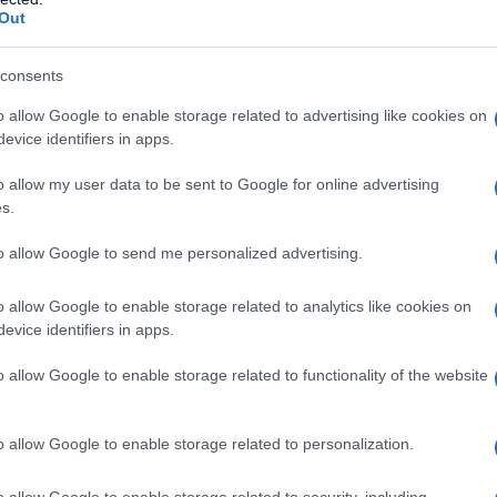
Out
consents
o allow Google to enable storage related to advertising like cookies on
evice identifiers in apps.
o allow my user data to be sent to Google for online advertising
s.
ΚΟΣΜΟΣ
to allow Google to send me personalized advertising.
Χιροσίμα: 81 χρόνια από την πρώτη ατομική βόμβα
o allow Google to enable storage related to analytics like cookies on
στην ιστορία της ανθρωπότητας
evice identifiers in apps.
6/08/2026 - 1:11μμ
o allow Google to enable storage related to functionality of the website
o allow Google to enable storage related to personalization.
o allow Google to enable storage related to security, including