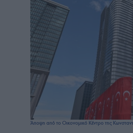
Άποψη από το Οικονομικό Κέντρο της Κωνσταν