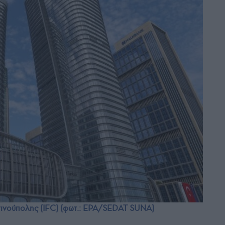
τινούπολης (IFC) (φωτ.: EPA/SEDAT SUNA)