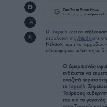
Στηρίξτε το Pontos News
Επιλέξτε μας ως
προτιμώμενη πηγή
στ
Η
Τουρκία
κατέχει
«εξέχουσα
κεφαλαίων της
Χαμάς
είπε ο
υ
Νέλσον
, που είναι αρμόδιος
πληροφοριών μιλώντας σε δη
Ο Αμερικανός υφυ
ενδέχεται να εκμετ
αναζητά περισσότε
το
Ισραήλ
. Σημείωσ
Τούρκους κυβερνητ
του για το γεγονός
στην Τουρκία και ε