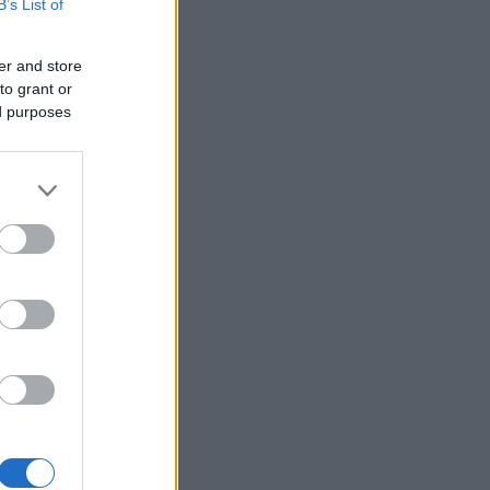
B’s List of
er and store
to grant or
ed purposes