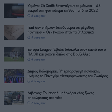
Υεμένη: Οι Χούθι ξανανοίγουν το μέτωπο – 58
νεκροί στη φονικότερη επίθεση από το 2022
5 ώρες πριν
Γιατί δεν υπήρχαν δεινόσαυροι σε μέγεθος
ποντικιού – Οι «ένοχοι» ήταν τα θηλαστικά
5 ώρες πριν
Europa League: Έβαλε δύσκολα στον εαυτό του ο
ΠΑΟΚ και ψάχνει διπλό στις Βρυξέλλες
6 ώρες πριν
Δήμος Καλαμαριάς: Υπερπαραγωγή ποντιακής
μνήμης το Πανηγύρι Μεταμορφώσεως του Σωτήρος
6 ώρες πριν
Λίβανος: Το Ισραήλ μπλοκάρει νέες ζώνες
αποχώρησης στο νότο
7 ώρες πριν