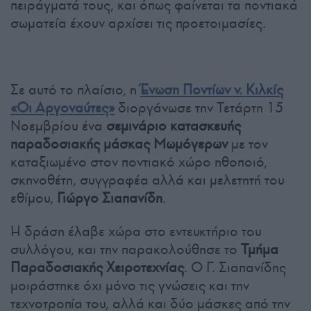
πειράγματά τους, και όπως φαίνεται τα ποντιακά
σωματεία έχουν αρχίσει τις προετοιμασίες.
Σε αυτό το πλαίσιο, η
Ένωση Ποντίων ν. Κιλκίς
«Οι Αργοναύτες»
διοργάνωσε την Τετάρτη 15
Νοεμβρίου ένα
σεμινάριο κατασκευής
παραδοσιακής μάσκας Μωμόγερων
με τον
καταξιωμένο στον ποντιακό χώρο ηθοποιό,
σκηνοθέτη, συγγραφέα αλλά και μελετητή του
εθίμου,
Γιώργο Σιαπανίδη
.
Η δράση έλαβε χώρα στο εντευκτήριο του
συλλόγου, και την παρακολούθησε το
Τμήμα
Παραδοσιακής Χειροτεχνίας
. Ο Γ. Σιαπανίδης
μοιράστηκε όχι μόνο τις γνώσεις και την
τεχνοτροπία του, αλλά και δύο μάσκες από την