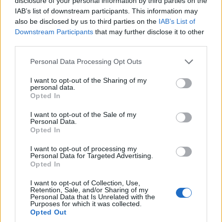
disclosure of your personal information by third parties on the
IAB’s list of downstream participants. This information may
also be disclosed by us to third parties on the
IAB’s List of
Downstream Participants
that may further disclose it to other
third parties.
Please note that this website/app uses one or more Google
Personal Data Processing Opt Outs
ΣΥΛΛΟΓΟΙ
services and may gather and store information including but
not limited to your visit or usage behaviour. You may click to
I want to opt-out of the Sharing of my
Μαθήματα ποντιακής διαλέκτου και πολιτισμού
personal data.
grant or deny consent to Google and its third-party tags to
Opted In
στην Αυστραλία
use your data for below specified purposes in below Google
consent section.
I want to opt-out of the Sale of my
18/07/2026 - 9:20πμ
Personal Data.
Opted In
I want to opt-out of processing my
Personal Data for Targeted Advertising.
Opted In
I want to opt-out of Collection, Use,
Retention, Sale, and/or Sharing of my
Personal Data that Is Unrelated with the
Purposes for which it was collected.
Opted Out