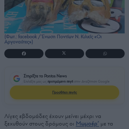
(Φωτ.: facebook / Ένωση Ποντίων Ν. Κιλκίς «Οι
Αργοναύτες»)
Στηρίξτε το Pontos News
Επιλέξτε μας ως
προτιμώμενη πηγή
στην Αναζήτηση Google
Προσθήκη πηγής
Λίγες εβδομάδες έχουν μείνει μέχρι να
ξεχυθούν στους δρόμους οι
Μωμοέρ’
με τα