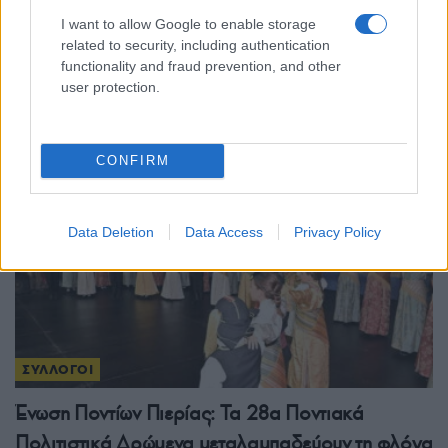
γεύση και την ιστορία του Πόντου στις
I want to allow Google to enable storage
related to security, including authentication
«Γαστρονομικές Συναντήσεις στους Πρόποδες
functionality and fraud prevention, and other
του Ολύμπου»
user protection.
16/07/2026 - 11:14μμ
CONFIRM
Data Deletion
Data Access
Privacy Policy
ΣΥΛΛΟΓΟΙ
Ένωση Ποντίων Πιερίας: Τα 28α Ποντιακά
Πολιτιστικά Δρώμενα μεταλαμπαδεύουν τη φλόγα