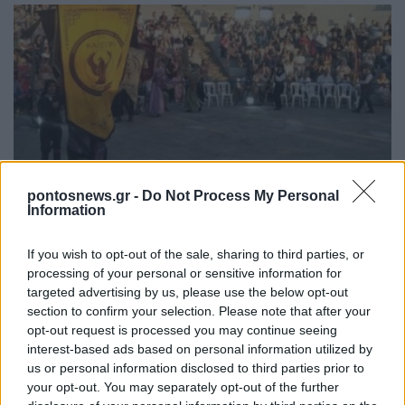
ΣΥΛΛΟΓΟΙ
pontosnews.gr -
Do Not Process My Personal
Information
Πόντος και Κρήτη ανταμώνουν στον Πολιτιστικό
Ποντιακό Σύλλογο Αμπελοκήπων-Μενεμένης «Το
If you wish to opt-out of the sale, sharing to third parties, or
Καΐστρι»
processing of your personal or sensitive information for
targeted advertising by us, please use the below opt-out
18/07/2026 - 11:51πμ
section to confirm your selection. Please note that after your
opt-out request is processed you may continue seeing
interest-based ads based on personal information utilized by
us or personal information disclosed to third parties prior to
your opt-out. You may separately opt-out of the further