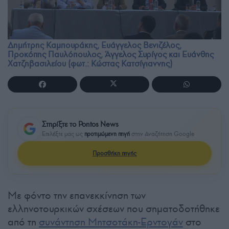
Δημήτρης Καμπουράκης, Ευάγγελος Βενιζέλος,
Προκόπης Παυλόπουλος, Άγγελος Συρίγος και Ευάνθης
Χατζηβασιλείου (φωτ.: Κώστας Κατσίγιαννης)
Στηρίξτε το Pontos News
Επιλέξτε μας ως
προτιμώμενη πηγή
στην Αναζήτηση Google
Προσθήκη πηγής
Με φόντο την επανεκκίνηση των
ελληνοτουρκικών σχέσεων που σηματοδοτήθηκε
από τη
συνάντηση Μητσοτάκη-Ερντογάν
στο