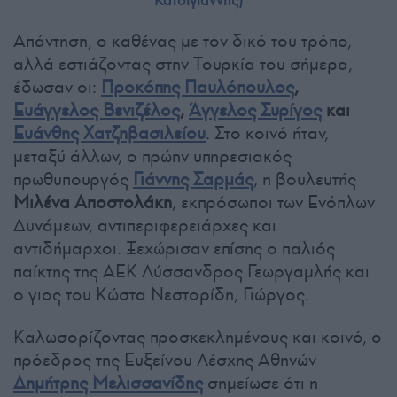
Κατσίγιαννης)
Απάντηση, ο καθένας με τον δικό του τρόπο,
αλλά εστιάζοντας στην Τουρκία του σήμερα,
έδωσαν οι:
Προκόπης Παυλόπουλος
,
Ευάγγελος Βενιζέλος
,
Άγγελος Συρίγος
και
Ευάνθης Χατζηβασιλείου
. Στο κοινό ήταν,
μεταξύ άλλων, ο πρώην υπηρεσιακός
πρωθυπουργός
Γιάννης Σαρμάς
, η βουλευτής
Μιλένα Αποστολάκη
, εκπρόσωποι των Ενόπλων
Δυνάμεων, αντιπεριφερειάρχες και
αντιδήμαρχοι. Ξεχώρισαν επίσης ο παλιός
παίκτης της ΑΕΚ Λύσσανδρος Γεωργαμλής και
ο γιος του Κώστα Νεστορίδη, Γιώργος.
Καλωσορίζοντας προσκεκλημένους και κοινό, ο
πρόεδρος της Ευξείνου Λέσχης Αθηνών
Δημήτρης Μελισσανίδης
σημείωσε ότι η