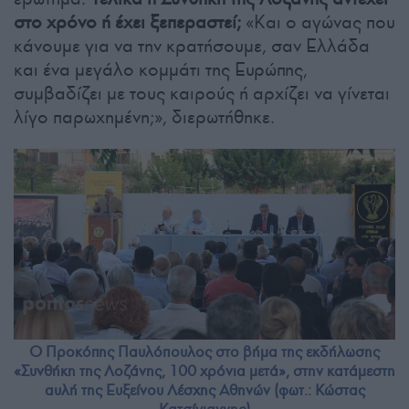
στο χρόνο ή έχει ξεπεραστεί;
«Και ο αγώνας που
κάνουμε για να την κρατήσουμε, σαν Ελλάδα
και ένα μεγάλο κομμάτι της Ευρώπης,
συμβαδίζει με τους καιρούς ή αρχίζει να γίνεται
λίγο παρωχημένη;», διερωτήθηκε.
Ο Προκόπης Παυλόπουλος στο βήμα της εκδήλωσης
«Συνθήκη της Λοζάνης, 100 χρόνια μετά», στην κατάμεστη
αυλή της Ευξείνου Λέσχης Αθηνών (φωτ.: Κώστας