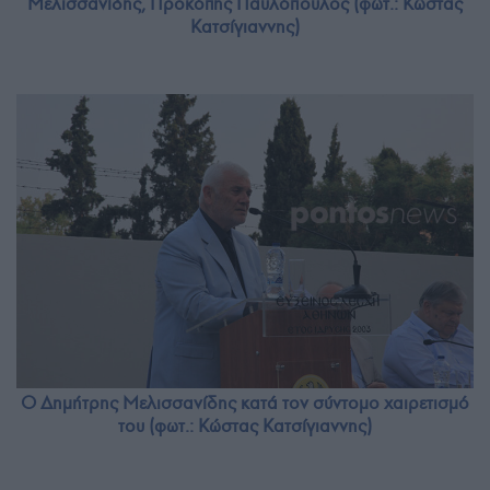
Μελισσανίδης, Προκόπης Παυλόπουλος (φωτ.: Κώστας
Κατσίγιαννης)
Ο Δημήτρης Μελισσανίδης κατά τον σύντομο χαιρετισμό
του (φωτ.: Κώστας Κατσίγιαννης)