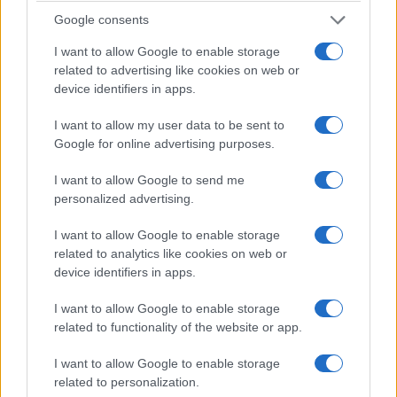
Google consents
I want to allow Google to enable storage
related to advertising like cookies on web or
Το κοινό γέμισε την αυλή της Ευξείνου Λέσχης Αθηνών
device identifiers in apps.
(φωτ.: Κώστας Κατσίγιαννης)
I want to allow my user data to be sent to
«Φυσικά και θα συζητάμε με την Τουρκία, απλά
Google for online advertising purposes.
να ξέρουμε και τα όρια τους και τι επιδιώκουν.
I want to allow Google to send me
Και να ξέρουμε ότι έχουν μια αρραγή ενότητα
personalized advertising.
του ελληνικού λαού και των πολιτικών δυνάμεων
σε ό,τι αφορά τις θέσεις μας για όλα τα εθνικά
I want to allow Google to enable storage
μας θέματα. Θεωρώ ότι το να είμαστε
related to analytics like cookies on web or
device identifiers in apps.
ικανοποιημένοι
επειδή βλέπουμε τον Ερντογάν
να μην κάνει θερμό επεισόδιο
–σας διαβεβαιώ
I want to allow Google to enable storage
ότι δεν θα κάνει–, είναι τεράστιο λάθος.
related to functionality of the website or app.
Αντιθέτως, πρέπει να βγούμε και να ζητήσουμε
I want to allow Google to enable storage
κυρώσεις. Εδώ έχουμε μια Κύπρο, το έχουμε
related to personalization.
καταλάβει αυτό;», διερωτήθηκε.