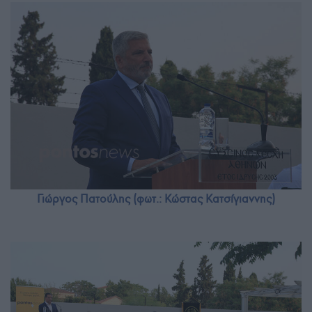
Γιώργος Πατούλης (φωτ.: Κώστας Κατσίγιαννης)