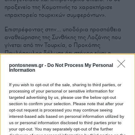
προξενείο της Κομοτηνής το χαρακτήρισε
«πρακτορείο τουρκικών συμφερόντων».
Επιστρέφοντας στην… υποδόρια προσπάθεια
αναθεώρησης της Συνθήκης της Λοζάνης που
γίνεται από την Τουρκία, ο Προκόπης
Παυλόπουλος δήλωσε ότι στόχος είναι η
μετατροπή της μειονότητας από θρησκευτική και
pontosnews.gr -
Do Not Process My Personal
εθνική.
Γι’ αυτό, σύμφωνα με τον ίδιο, δεν θα
Information
πρέπει να υποχωρήσουμε ούτε για τον μουφτή,
ούτε για το δικαίωμα του συνεταιρίζεσθαι, το
If you wish to opt-out of the sale, sharing to third parties, or
αντίθετο.
processing of your personal or sensitive information for
targeted advertising by us, please use the below opt-out
section to confirm your selection. Please note that after your
opt-out request is processed you may continue seeing
interest-based ads based on personal information utilized by
us or personal information disclosed to third parties prior to
your opt-out. You may separately opt-out of the further