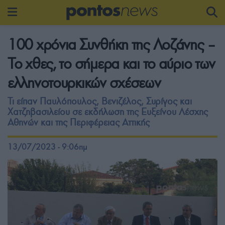
100 χρόνια Συνθήκη της Λοζάνης –
Το χθες, το σήμερα και το αύριο των
ελληνοτουρκικών σχέσεων
Τι είπαν Παυλόπουλος, Βενιζέλος, Συρίγος και
Χατζηβασιλείου σε εκδήλωση της Ευξείνου Λέσχης
Αθηνών και της Περιφέρειας Αττικής
13/07/2023 - 9:06πμ