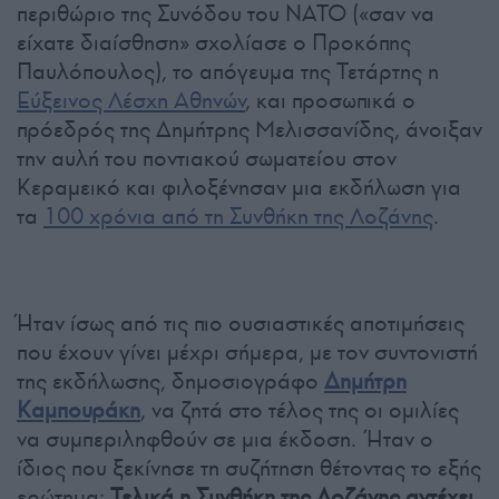
περιθώριο της Συνόδου του ΝΑΤΟ («σαν να
είχατε διαίσθηση» σχολίασε ο Προκόπης
Παυλόπουλος), το απόγευμα της Τετάρτης η
Εύξεινος Λέσχη Αθηνών
, και προσωπικά ο
πρόεδρός της Δημήτρης Μελισσανίδης, άνοιξαν
την αυλή του ποντιακού σωματείου στον
Κεραμεικό και φιλοξένησαν μια εκδήλωση για
τα
100 χρόνια από τη Συνθήκη της Λοζάνης
.
Ήταν ίσως από τις πιο ουσιαστικές αποτιμήσεις
που έχουν γίνει μέχρι σήμερα, με τον συντονιστή
της εκδήλωσης, δημοσιογράφο
Δημήτρη
Καμπουράκη
, να ζητά στο τέλος της οι ομιλίες
να συμπεριληφθούν σε μια έκδοση. Ήταν ο
ίδιος που ξεκίνησε τη συζήτηση θέτοντας το εξής
ερώτημα:
Τελικά η Συνθήκη της Λοζάνης αντέχει