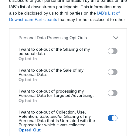
disclosure of your personal information by third parties on the
IAB’s list of downstream participants. This information may
also be disclosed by us to third parties on the
IAB’s List of
Downstream Participants
that may further disclose it to other
third parties.
Please note that this website/app uses one or more Google
Personal Data Processing Opt Outs
services and may gather and store information including but
not limited to your visit or usage behaviour. You may click to
I want to opt-out of the Sharing of my
Ο Προκόπης Παυλόπουλος προσέρχεται στην εκδήλωση
personal data.
grant or deny consent to Google and its third-party tags to
(φωτ.: Κώστας Κατσίγιαννης)
Opted In
use your data for below specified purposes in below Google
consent section.
I want to opt-out of the Sale of my
Personal Data.
Opted In
I want to opt-out of processing my
Personal Data for Targeted Advertising.
Opted In
I want to opt-out of Collection, Use,
Retention, Sale, and/or Sharing of my
Personal Data that Is Unrelated with the
Purposes for which it was collected.
Opted Out