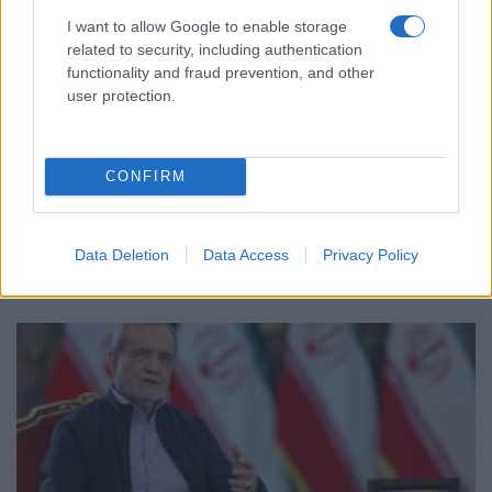
I want to allow Google to enable storage
related to security, including authentication
functionality and fraud prevention, and other
user protection.
ΚΟΣΜΟΣ
Γερμανία: Νέα διάσταση στις απειλές βλέπει το
CONFIRM
Βερολίνο μετά τον εντοπισμό drone με εκρηκτικά
στη Λειψία
6/08/2026 - 11:56πμ
Data Deletion
Data Access
Privacy Policy