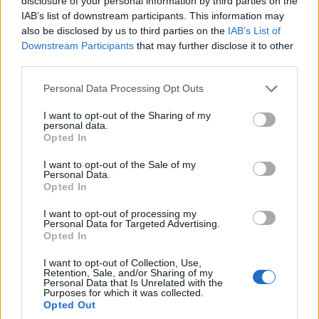
disclosure of your personal information by third parties on the
IAB’s list of downstream participants. This information may
also be disclosed by us to third parties on the
IAB’s List of
Downstream Participants
that may further disclose it to other
third parties.
Please note that this website/app uses one or more Google
Personal Data Processing Opt Outs
services and may gather and store information including but
not limited to your visit or usage behaviour. You may click to
I want to opt-out of the Sharing of my
personal data.
grant or deny consent to Google and its third-party tags to
Opted In
use your data for below specified purposes in below Google
consent section.
I want to opt-out of the Sale of my
Personal Data.
ΚΟΣΜΟΣ
Opted In
Γερμανία: Το ουκρανικό αεροσκάφος κοντά στο
I want to opt-out of processing my
Personal Data for Targeted Advertising.
οποίο βρέθηκε drone με εκρηκτικά μετέφερε
Opted In
πυρομαχικά, σύμφωνα με την έγκυρη «SZ»
I want to opt-out of Collection, Use,
6/08/2026 - 6:33μμ
Retention, Sale, and/or Sharing of my
Personal Data that Is Unrelated with the
Purposes for which it was collected.
Opted Out