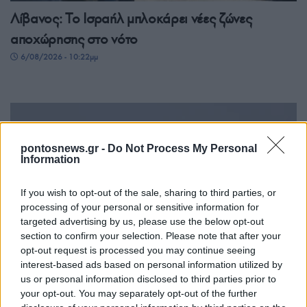
Λίβανος: Το Ισραήλ μπλοκάρει νέες ζώνες
αποχώρησης στο νότο
6/08/2026 - 10:22μμ
pontosnews.gr -
Do Not Process My Personal
Information
If you wish to opt-out of the sale, sharing to third parties, or
processing of your personal or sensitive information for
targeted advertising by us, please use the below opt-out
ΚΟΣΜΟΣ
section to confirm your selection. Please note that after your
opt-out request is processed you may continue seeing
Ορμούζ: «Ναι» από Ιράν και Ομάν, αλλά όχι
interest-based ads based on personal information utilized by
us or personal information disclosed to third parties prior to
άνοιγμα – Οι τρεις όροι προς τις ΗΠΑ
your opt-out. You may separately opt-out of the further
6/08/2026 - 8:23μμ