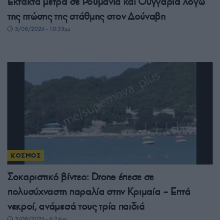
Έκτακτα μέτρα σε Ρουμανία και Ουγγαρία λόγω
της πτώσης της στάθμης στον Δούναβη
3/08/2026 - 10:33μμ
ΚΟΣΜΟΣ
Σοκαριστικό βίντεο: Drone έπεσε σε
πολυσύχναστη παραλία στην Κριμαία – Επτά
νεκροί, ανάμεσά τους τρία παιδιά
3/08/2026 - 6:24μμ