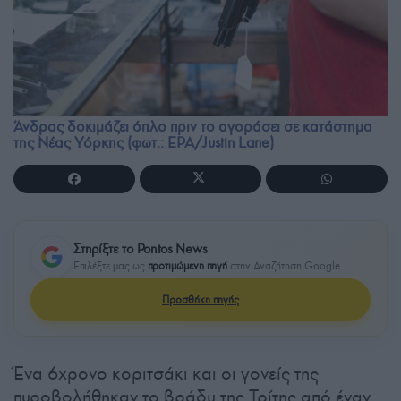
Άνδρας δοκιμάζει όπλο πριν το αγοράσει σε κατάστημα
της Νέας Υόρκης (φωτ.: EPA/Justin Lane)
Στηρίξτε το Pontos News
Επιλέξτε μας ως
προτιμώμενη πηγή
στην Αναζήτηση Google
Προσθήκη πηγής
Ένα 6χρονο κοριτσάκι και οι γονείς της
πυροβολήθηκαν το βράδυ της Τρίτης από έναν