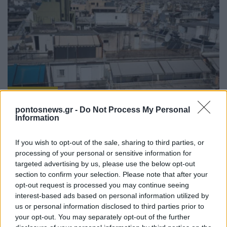
ΟΙΚΟΝΟΜΙΑ
pontosnews.gr -
Do Not Process My Personal
Έχετε κλειστό σπίτι ή έγκριση στο «Σπίτι μου ΙΙ»; Τι
Information
πρέπει να προλάβετε έως τις 31 Αυγούστου
If you wish to opt-out of the sale, sharing to third parties, or
1/08/2026 - 10:33πμ
processing of your personal or sensitive information for
targeted advertising by us, please use the below opt-out
section to confirm your selection. Please note that after your
opt-out request is processed you may continue seeing
interest-based ads based on personal information utilized by
us or personal information disclosed to third parties prior to
your opt-out. You may separately opt-out of the further