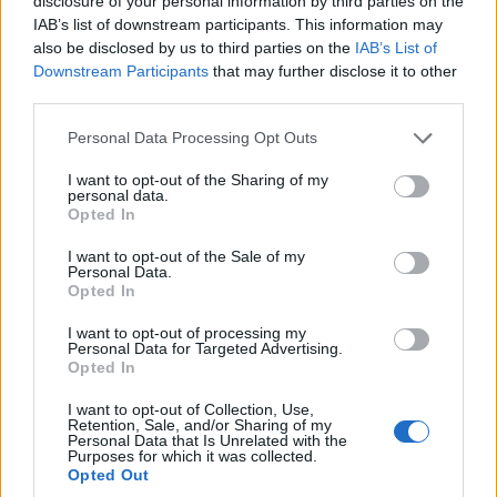
disclosure of your personal information by third parties on the
IAB’s list of downstream participants. This information may
also be disclosed by us to third parties on the
IAB’s List of
Downstream Participants
that may further disclose it to other
third parties.
ΟΙΚΟΝΟΜΙΑ
Please note that this website/app uses one or more Google
Personal Data Processing Opt Outs
Φοιτητικό στεγαστικό επίδομα: Εκπνέει σήμερα η
services and may gather and store information including but
προθεσμία για τις αιτήσεις
not limited to your visit or usage behaviour. You may click to
I want to opt-out of the Sharing of my
personal data.
grant or deny consent to Google and its third-party tags to
31/07/2026 - 4:20μμ
Opted In
use your data for below specified purposes in below Google
consent section.
I want to opt-out of the Sale of my
Personal Data.
Opted In
I want to opt-out of processing my
Personal Data for Targeted Advertising.
Opted In
I want to opt-out of Collection, Use,
Retention, Sale, and/or Sharing of my
Personal Data that Is Unrelated with the
Purposes for which it was collected.
Opted Out