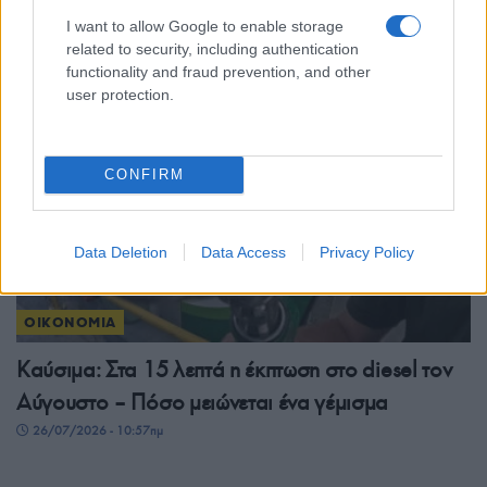
γνωρίζουν οι οφειλέτες
I want to allow Google to enable storage
28/07/2026 - 8:36πμ
related to security, including authentication
functionality and fraud prevention, and other
user protection.
CONFIRM
Data Deletion
Data Access
Privacy Policy
ΟΙΚΟΝΟΜΙΑ
Καύσιμα: Στα 15 λεπτά η έκπτωση στο diesel τον
Αύγουστο – Πόσο μειώνεται ένα γέμισμα
26/07/2026 - 10:57πμ