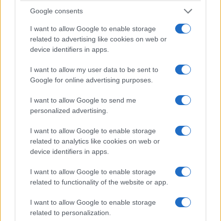
ΟΙΚΟΝΟΜΙΑ
Google consents
Φιλοδωρήματα: Αφορολόγητα έως 6.000 ευρώ
I want to allow Google to enable storage
τον χρόνο – Ποιοι κερδίζουν από τη νέα ρύθμιση
related to advertising like cookies on web or
device identifiers in apps.
31/07/2026 - 11:18πμ
I want to allow my user data to be sent to
Google for online advertising purposes.
I want to allow Google to send me
personalized advertising.
I want to allow Google to enable storage
related to analytics like cookies on web or
device identifiers in apps.
I want to allow Google to enable storage
ΟΙΚΟΝΟΜΙΑ
related to functionality of the website or app.
e-ΕΦΚΑ: Εκτός λειτουργίας για μία εβδομάδα οι
I want to allow Google to enable storage
ηλεκτρονικές υπηρεσίες του ΚΕΑΟ – Τι πρέπει να
related to personalization.