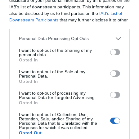
disclosure of your personal information by third parties on the
IAB’s list of downstream participants. This information may
also be disclosed by us to third parties on the
IAB’s List of
Downstream Participants
that may further disclose it to other
third parties.
Please note that this website/app uses one or more Google
Personal Data Processing Opt Outs
services and may gather and store information including but
not limited to your visit or usage behaviour. You may click to
I want to opt-out of the Sharing of my
personal data.
grant or deny consent to Google and its third-party tags to
Opted In
use your data for below specified purposes in below Google
consent section.
I want to opt-out of the Sale of my
ΟΙΚΟΝΟΜΙΑ
Personal Data.
Opted In
Φιλοδωρήματα: Αφορολόγητα έως 6.000 ευρώ
I want to opt-out of processing my
τον χρόνο – Ποιοι κερδίζουν από τη νέα ρύθμιση
Personal Data for Targeted Advertising.
Opted In
31/07/2026 - 11:18πμ
I want to opt-out of Collection, Use,
Retention, Sale, and/or Sharing of my
Personal Data that Is Unrelated with the
Purposes for which it was collected.
Opted Out