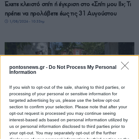
Έχετε κλειστό σπίτι ή έγκριση στο «Σπίτι μου ΙΙ»; Τι
πρέπει να προλάβετε έως τις 31 Αυγούστου
1/08/2026 - 10:33πμ
pontosnews.gr -
Do Not Process My Personal
Information
If you wish to opt-out of the sale, sharing to third parties, or
processing of your personal or sensitive information for
targeted advertising by us, please use the below opt-out
ΟΙΚΟΝΟΜΙΑ
section to confirm your selection. Please note that after your
opt-out request is processed you may continue seeing
Φοιτητικό στεγαστικό επίδομα: Εκπνέει σήμερα η
interest-based ads based on personal information utilized by
προθεσμία για τις αιτήσεις
us or personal information disclosed to third parties prior to
31/07/2026 - 4:20μμ
your opt-out. You may separately opt-out of the further