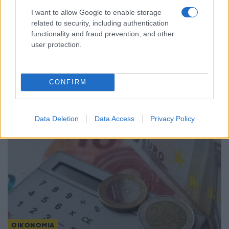
I want to allow Google to enable storage
related to security, including authentication
functionality and fraud prevention, and other
ΟΙΚΟΝΟΜΙΑ
user protection.
Καύσιμα: Στα 15 λεπτά η έκπτωση στο diesel τον
Αύγουστο – Πόσο μειώνεται ένα γέμισμα
CONFIRM
26/07/2026 - 10:57πμ
Data Deletion
Data Access
Privacy Policy
ΟΙΚΟΝΟΜΙΑ