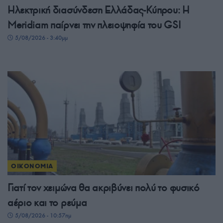
Ηλεκτρική διασύνδεση Ελλάδας-Κύπρου: Η
Meridiam παίρνει την πλειοψηφία του GSI
5/08/2026 - 3:40μμ
ΟΙΚΟΝΟΜΙΑ
Γιατί τον χειμώνα θα ακριβύνει πολύ το φυσικό
αέριο και το ρεύμα
5/08/2026 - 10:57πμ