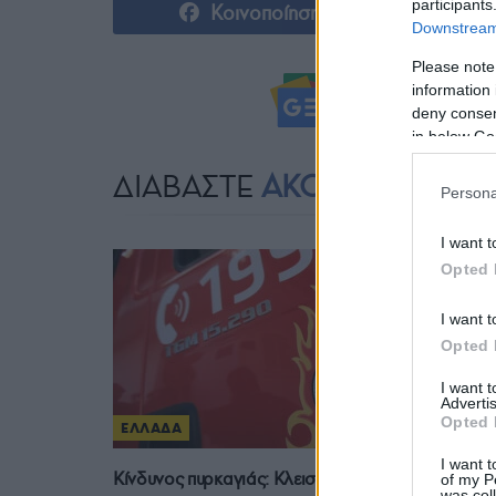
participants
Κοινοποίηση
Downstream 
Please note
information 
Ακολουθήστ
deny consent
in below Go
ΔΙΑΒΑΣΤΕ
ΑΚΟΜΗ
Persona
I want t
Opted 
I want t
Opted 
I want 
Advertis
Opted 
ΕΛΛΑΔΑ
I want t
Κίνδυνος πυρκαγιάς: Κλειστός ο λόφος Φινόπουλ
of my P
was col