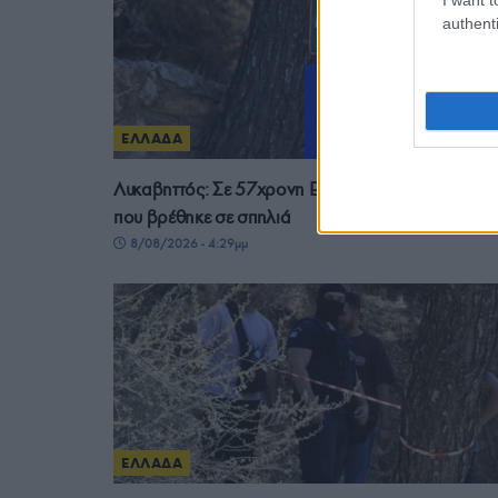
authenti
ΕΛΛΑΔΑ
Λυκαβηττός: Σε 57χρονη Ελληνίδα ανήκει η σορό
που βρέθηκε σε σπηλιά
8/08/2026 - 4:29μμ
ΕΛΛΑΔΑ