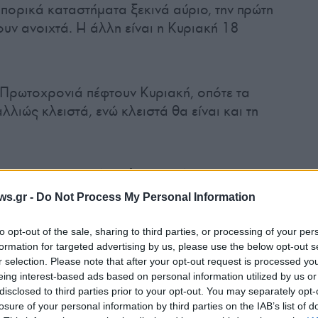
πορικά καταστήματα ξεκινά αύριο, την πρώτη
υν ανοιχτά. Η άλλη είναι η Κυριακή 18
 Πρωτοχρονιά πέφτουν Κυριακή, οπότε τα
αλλιώς κλειστά, ενώ κλειστά θα είναι και τη
ας προτείνει
ωράριο λειτουργίας
τις
 τις 21:00, το Σάββατο από τις 9:00 έως τις
ws.gr -
Do Not Process My Personal Information
ς 11:00 έως τις 18:00.
to opt-out of the sale, sharing to third parties, or processing of your per
formation for targeted advertising by us, please use the below opt-out s
r selection. Please note that after your opt-out request is processed y
eing interest-based ads based on personal information utilized by us or
disclosed to third parties prior to your opt-out. You may separately opt-
losure of your personal information by third parties on the IAB’s list of