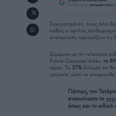
Επιλέξτε μας ως
προτιμώμενη πηγή
στ
Συγκρατημένες, όπως όλα δείχ
καθώς ο υψηλός πληθωρισμός 
αναταραχές περιορίζουν τις 
Σύμφωνα με την τελευταία έκδ
Future Consumer Index,
το 8
πέρσι. Το
37%
δήλωσε ότι θα
γεύματα, ώστε να αποφευχθεί
Πάντως, την Τετάρ
ανακοίνωσε το
εορ
όπως και το ειδικό 