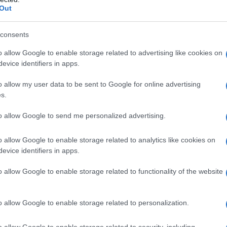
υ
πισίνα
Out
8/08/2026 - 8:12μμ
consents
o allow Google to enable storage related to advertising like cookies on
evice identifiers in apps.
o allow my user data to be sent to Google for online advertising
s.
to allow Google to send me personalized advertising.
ΕΛΛΑΔΑ
o allow Google to enable storage related to analytics like cookies on
evice identifiers in apps.
η
ΕΛΓΕΚΑ: Προληπτική ανάκληση προϊόντος
ος
μαρμελάδας φράουλας γνωστής μάρκας
o allow Google to enable storage related to functionality of the website
8/08/2026 - 5:55μμ
o allow Google to enable storage related to personalization.
o allow Google to enable storage related to security, including