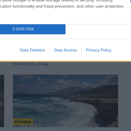
cation functionality and fraud prevention, and other user protection.
CONFIRM
ΕΛΛΑΔΑ
ς
Παραδοσιακή μουσική βραδιά «Θράκη –
Data Deletion
Data Access
Privacy Policy
Μακεδονία – Πόντος» από τον Θερμαϊκό Κορινού
8/08/2026 - 3:00μμ
ΕΛΛΑΔΑ