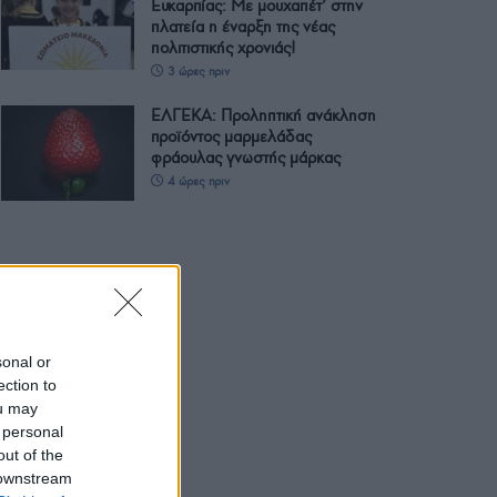
Ευκαρπίας: Με μουχαπέτ’ στην
πλατεία η έναρξη της νέας
πολιτιστικής χρονιάς!
3 ώρες πριν
ΕΛΓΕΚΑ: Προληπτική ανάκληση
προϊόντος μαρμελάδας
φράουλας γνωστής μάρκας
4 ώρες πριν
sonal or
ection to
ou may
 personal
out of the
 downstream