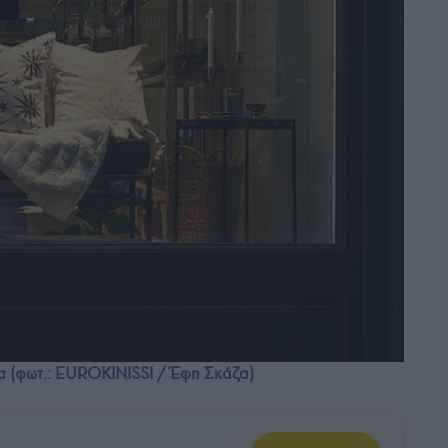
α (φωτ.: EUROKINISSI / Έφη Σκάζα)