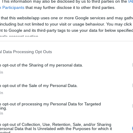
. This information may also be disclosed by us to third parties on the
IA
Tweet
Send
Participants
that may further disclose it to other third parties.
 that this website/app uses one or more Google services and may gath
including but not limited to your visit or usage behaviour. You may click 
ε μας στο
Google News
 to Google and its third-party tags to use your data for below specifi
ogle consent section.
l Data Processing Opt Outs
o opt-out of the Sharing of my personal data.
In
o opt-out of the Sale of my Personal Data.
In
to opt-out of processing my Personal Data for Targeted
ing.
In
ΕΛΛΑΔΑ
o opt-out of Collection, Use, Retention, Sale, and/or Sharing
ου
Τραγωδία στην Πάρο: Τετράχρονο παιδί πνίγηκε σε
ersonal Data that Is Unrelated with the Purposes for which it
lected.