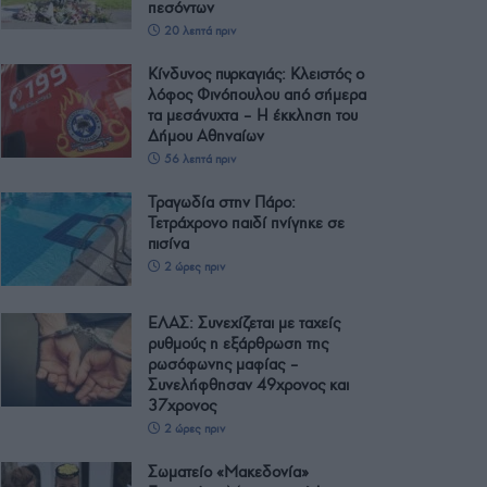
πεσόντων
20 λεπτά πριν
Κίνδυνος πυρκαγιάς: Κλειστός ο
λόφος Φινόπουλου από σήμερα
τα μεσάνυχτα – Η έκκληση του
Δήμου Αθηναίων
56 λεπτά πριν
Τραγωδία στην Πάρο:
Τετράχρονο παιδί πνίγηκε σε
πισίνα
2 ώρες πριν
ΕΛΑΣ: Συνεχίζεται με ταχείς
ρυθμούς η εξάρθρωση της
ρωσόφωνης μαφίας –
Συνελήφθησαν 49χρονος και
37χρονος
2 ώρες πριν
Σωματείο «Μακεδονία»