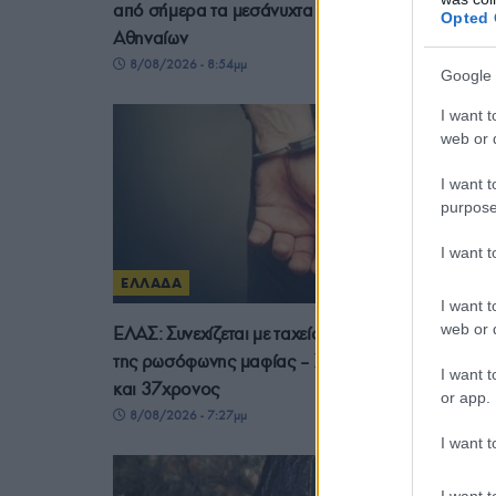
από σήμερα τα μεσάνυχτα – Η έκκληση του Δήμο
Opted 
Αθηναίων
8/08/2026 - 8:54μμ
Google 
I want t
web or d
I want t
purpose
I want 
ΕΛΛΑΔΑ
I want t
web or d
ΕΛΑΣ: Συνεχίζεται με ταχείς ρυθμούς η εξάρθρωσ
της ρωσόφωνης μαφίας – Συνελήφθησαν 49χρον
I want t
και 37χρονος
or app.
8/08/2026 - 7:27μμ
I want t
I want t