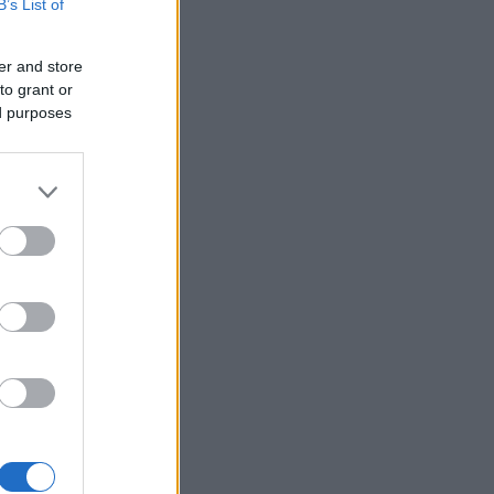
B’s List of
er and store
to grant or
ed purposes