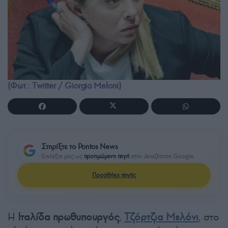
(Φωτ.: Twitter / Giorgia Meloni)
Στηρίξτε το Pontos News
Επιλέξτε μας ως
προτιμώμενη πηγή
στην Αναζήτηση Google
Προσθήκη πηγής
Η
Ιταλίδα πρωθυπουργός
,
Τζόρτζια Μελόνι
, στο