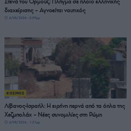
Στενά του Ορμούζ: Πλήγμα σε πλοίο ελληνικής
διαχείρισης – Αγνοείται ναυτικός
4/08/2026 - 2:09μμ
ΚΟΣΜΟΣ
Λίβανος-Ισραήλ: Η ειρήνη περνά από τα όπλα της
Χεζμπολάχ – Νέες συνομιλίες στη Ρώμη
4/08/2026 - 1:21μμ