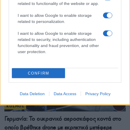
ΚΟΣΜΟΣ
related to functionality of the website or app.
Ορμούζ: «Ναι» από Ιράν και Ομάν, αλλά όχι
I want to allow Google to enable storage
related to personalization.
άνοιγμα – Οι τρεις όροι προς τις ΗΠΑ
6/08/2026 - 8:23μμ
I want to allow Google to enable storage
related to security, including authentication
functionality and fraud prevention, and other
user protection.
CONFIRM
Data Deletion
Data Access
Privacy Policy
ΚΟΣΜΟΣ
Γερμανία: Το ουκρανικό αεροσκάφος κοντά στο
οποίο βρέθηκε drone με εκρηκτικά μετέφερε