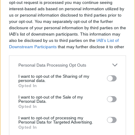
opt-out request is processed you may continue seeing
interest-based ads based on personal information utilized by
us or personal information disclosed to third parties prior to
your opt-out. You may separately opt-out of the further
disclosure of your personal information by third parties on the
IAB’s list of downstream participants. This information may
also be disclosed by us to third parties on the
IAB’s List of
Downstream Participants
that may further disclose it to other
third parties.
ΚΟΣΜΟΣ
Please note that this website/app uses one or more Google
Personal Data Processing Opt Outs
Υεμένη: Οι Χούθι ξανανοίγουν το μέτωπο – 58
services and may gather and store information including but
not limited to your visit or usage behaviour. You may click to
I want to opt-out of the Sharing of my
νεκροί στη φονικότερη επίθεση από το 2022
personal data.
grant or deny consent to Google and its third-party tags to
Opted In
6/08/2026 - 11:55μμ
use your data for below specified purposes in below Google
consent section.
I want to opt-out of the Sale of my
Personal Data.
Opted In
I want to opt-out of processing my
Personal Data for Targeted Advertising.
Opted In