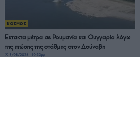
ΚΟΣΜΟΣ
Έκτακτα μέτρα σε Ρουμανία και Ουγγαρία λόγω
της πτώσης της στάθμης στον Δούναβη
3/08/2026 - 10:33μμ
ΚΟΣΜΟΣ