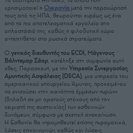
Τα συστήματα HIMARS, τα οποία ήδη
χρησιμοποιεί η
Ουκρανία
μετά την παραχώρησή
τους από τις ΗΠΑ, θεωρούνται ευρέως ως ένα
από τα πιο αποτελεσματικά εργαλεία στο
οπλοστάσιό της, καθώς η φιλοδυτική χώρα
αντεπιτίθεται στα ρωσικά στρατεύματα.
Ο
γενικός διευθυντής του ECDI, Μάγκνους
Βάλντεμαρ Σάαρ
, κατέληξε στη συμφωνία αυτή
χθες, Παρασκευή, με την
Υπηρεσία Συνεργασίας
Αμυντικής Ασφάλειας (DSCA)
, μια υπηρεσία του
αμερικανικού υπουργείου Άμυνας, προκειμένου
να ενισχύσει «την ικανότητα έμμεσων πυρών»
(δηλαδή σε μη ορατούς στόχους από τον
χειριστή της συστοιχίας) των εσθονικών
δυνάμεων, σύμφωνα με σχετική ανακοίνωση.
Η Εσθονία θα «προμηθευτεί επίσης πυρομαχικά,
λύσεις επικοινωνιών, καθώς και λύσεις