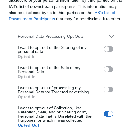
disclosure of your personal information by third parties on the
το Ιράν – Το σχέδιο των 60 ημερών
IAB’s list of downstream participants. This information may
also be disclosed by us to third parties on the
IAB’s List of
5/08/2026 - 8:57πμ
Downstream Participants
that may further disclose it to other
third parties.
Please note that this website/app uses one or more Google
Personal Data Processing Opt Outs
services and may gather and store information including but
not limited to your visit or usage behaviour. You may click to
I want to opt-out of the Sharing of my
personal data.
grant or deny consent to Google and its third-party tags to
Opted In
use your data for below specified purposes in below Google
consent section.
I want to opt-out of the Sale of my
Personal Data.
Opted In
I want to opt-out of processing my
ΚΟΣΜΟΣ
Personal Data for Targeted Advertising.
Opted In
Πόλεμος στο Ιράν: Εξαντλούνται τα αποθέματα
I want to opt-out of Collection, Use,
πυραύλων των ΗΠΑ – Ανησυχία για την αμυντική
Retention, Sale, and/or Sharing of my
Personal Data that Is Unrelated with the
ετοιμότητα
Purposes for which it was collected.
Opted Out
4/08/2026 - 7:50μμ