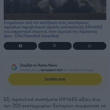
Στιγμιότυπο από την εκτόξευση ενός συστήματος
πυραύλων πυροβολικού υψηλής κινητικότητας (HIMARS)
του ουκρανικού στρατού, στην περιοχή της Χερσώνας
(φωτ.: EPA/Hannibal Hanschke)
Στηρίξτε το Pontos News
Επιλέξτε μας ως
προτιμώμενη πηγή
στην Αναζήτηση Google
Προσθήκη πηγής
Έξι πυραυλικά συστήματα HIMARS αξίας άνω
των 200 εκατομμυρίων δολαρίων συμφώνησε να