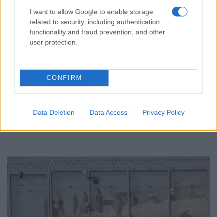
I want to allow Google to enable storage
related to security, including authentication
functionality and fraud prevention, and other
user protection.
ΚΟΣΜΟΣ
CONFIRM
Λίβανος-Ισραήλ: Η ειρήνη περνά από τα όπλα της
Χεζμπολάχ – Νέες συνομιλίες στη Ρώμη
Data Deletion
Data Access
Privacy Policy
4/08/2026 - 1:21μμ