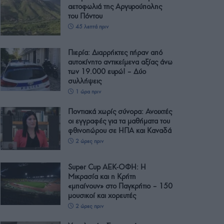
αετοφωλιά της Αργυρούπολης
του Πόντου
45 λεπτά πριν
Πιερία: Διαρρήκτες πήραν από
αυτοκίνητο αντικείμενα αξίας άνω
των 19.000 ευρώ! – Δύο
συλλήψεις
1 ώρα πριν
Ποντιακά χωρίς σύνορα: Ανοιχτές
οι εγγραφές για τα μαθήματα του
φθινοπώρου σε ΗΠΑ και Καναδά
2 ώρες πριν
Super Cup ΑΕΚ-ΟΦΗ: Η
Μικρασία και η Κρήτη
«μπαίνουν» στο Παγκρήτιο – 150
μουσικοί και χορευτές
2 ώρες πριν