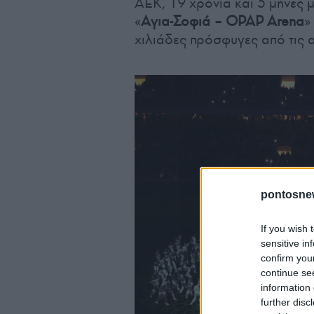
ΑΕΚ, 19 χρόνια και 5 μήνες μ
«
Αγια-Σοφιά – OPAP Arena
»
χιλιάδες πρόσφυγες από τις 
pontosne
If you wish 
sensitive in
confirm you
continue se
information 
further disc