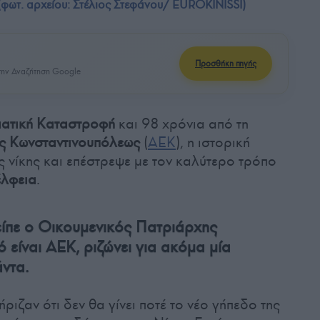
φωτ. αρχείου: Στέλιος Στεφάνου/ EUROKINISSI)
Προσθήκη πηγής
ην Αναζήτηση Google
ατική Καταστροφή
και 98 χρόνια από τη
ς Κωνσταντινουπόλεως
(
ΑΕΚ
), η ιστορική
 νίκης και επέστρεψε με τον καλύτερο τρόπο
λφεια
.
 είπε ο Οικουμενικός Πατριάρχης
είναι ΑΕΚ, ριζώνει για ακόμα μία
άντα.
ριζαν ότι δεν θα γίνει ποτέ το νέο γήπεδο της