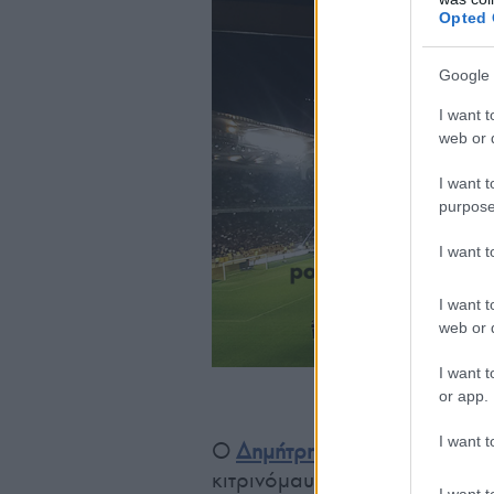
Opted 
Google 
I want t
web or d
I want t
purpose
I want 
I want t
web or d
I want t
Οι σημαίες της Ελλ
or app.
I want t
Ο
Δημήτρης Μελισσανίδης
έκ
κιτρινόμαυρους οπαδούς και
I want t