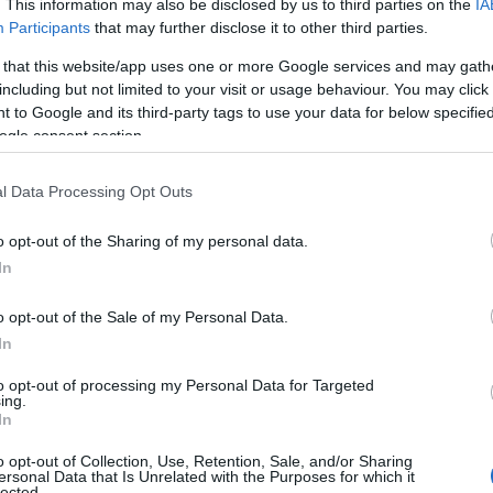
. This information may also be disclosed by us to third parties on the
IA
Participants
that may further disclose it to other third parties.
 that this website/app uses one or more Google services and may gath
including but not limited to your visit or usage behaviour. You may click 
 to Google and its third-party tags to use your data for below specifi
οφιάς» (φωτ.: Στέλιος Στεφάνου/ EUROKINISSI)
ogle consent section.
ρονο έργο υποδομής για τον ελληνικό
l Data Processing Opt Outs
δεν υπάρχει στην Ελλάδα και ίσως σε
o opt-out of the Sharing of my personal data.
 με περίπου 32.000 φιλάθλους και επισήμους
In
στιγμές όπως και όλοι όσοι παρακολούθησαν
ων
από τους τηλεοπτικούς τους δέκτες, με
o opt-out of the Sale of my Personal Data.
ς Αντώνη Αντωνίου και Ναταλία Δραγούμη
.
In
to opt-out of processing my Personal Data for Targeted
ing.
In
o opt-out of Collection, Use, Retention, Sale, and/or Sharing
ersonal Data that Is Unrelated with the Purposes for which it
lected.