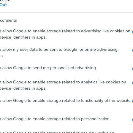
Out
consents
o allow Google to enable storage related to advertising like cookies on
evice identifiers in apps.
o allow my user data to be sent to Google for online advertising
s.
to allow Google to send me personalized advertising.
o allow Google to enable storage related to analytics like cookies on
evice identifiers in apps.
o allow Google to enable storage related to functionality of the website
άδας και της ΑΕΚ (φωτ.: pontosnews.gr)
o allow Google to enable storage related to personalization.
ανε αυτό ακριβώς που είχε υποσχεθεί στους
 έδωσε με τη βοήθεια του ΟΠΑΠ, της
o allow Google to enable storage related to security, including