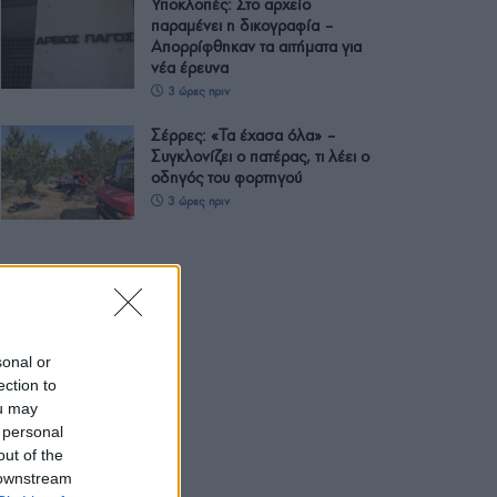
Υποκλοπές: Στο αρχείο
παραμένει η δικογραφία –
Απορρίφθηκαν τα αιτήματα για
νέα έρευνα
3 ώρες πριν
Σέρρες: «Τα έχασα όλα» –
Συγκλονίζει ο πατέρας, τι λέει ο
οδηγός του φορτηγού
3 ώρες πριν
sonal or
ection to
ou may
 personal
out of the
 downstream