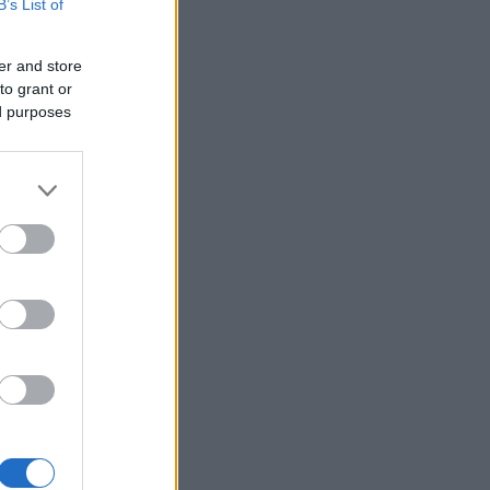
B’s List of
er and store
to grant or
ed purposes