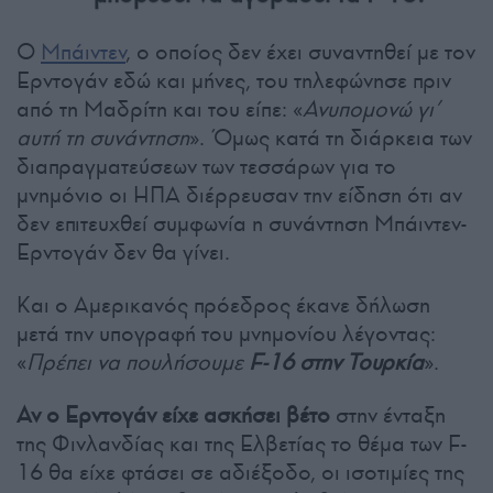
Ο
Μπάιντεν
, ο οποίος δεν έχει συναντηθεί με τον
Ερντογάν εδώ και μήνες, του τηλεφώνησε πριν
από τη Μαδρίτη και του είπε: «
Ανυπομονώ γι’
αυτή τη συνάντηση
». Όμως κατά τη διάρκεια των
διαπραγματεύσεων των τεσσάρων για το
μνημόνιο οι ΗΠΑ διέρρευσαν την είδηση ότι αν
δεν επιτευχθεί συμφωνία η συνάντηση Μπάιντεν-
Ερντογάν δεν θα γίνει.
Και ο Αμερικανός πρόεδρος έκανε δήλωση
μετά την υπογραφή του μνημονίου λέγοντας:
«
Πρέπει να πουλήσουμε
F-16 στην Τουρκία
».
Αν ο Ερντογάν είχε ασκήσει βέτο
στην ένταξη
της Φινλανδίας και της Ελβετίας το θέμα των F-
16 θα είχε φτάσει σε αδιέξοδο, οι ισοτιμίες της