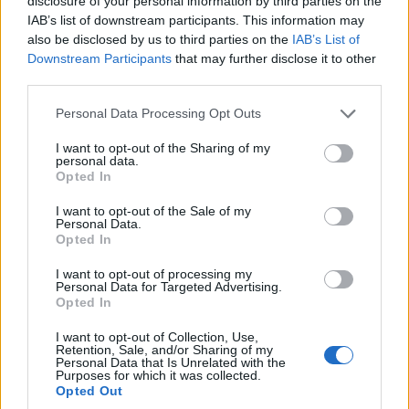
disclosure of your personal information by third parties on the
IAB’s list of downstream participants. This information may
Στον Ιωσήφ (Μέρος ΣΤ’)
also be disclosed by us to third parties on the
IAB’s List of
4/08/2026 - 10:32πμ
Downstream Participants
that may further disclose it to other
third parties.
Please note that this website/app uses one or more Google
Personal Data Processing Opt Outs
services and may gather and store information including but
not limited to your visit or usage behaviour. You may click to
I want to opt-out of the Sharing of my
personal data.
grant or deny consent to Google and its third-party tags to
Opted In
use your data for below specified purposes in below Google
consent section.
I want to opt-out of the Sale of my
Personal Data.
Opted In
I want to opt-out of processing my
Personal Data for Targeted Advertising.
ΓΝΩΜΕΣ
Opted In
Νέοι γεωπολιτικοί σχεδιασμοί
I want to opt-out of Collection, Use,
Retention, Sale, and/or Sharing of my
2/08/2026 - 3:46μμ
Personal Data that Is Unrelated with the
Purposes for which it was collected.
Opted Out