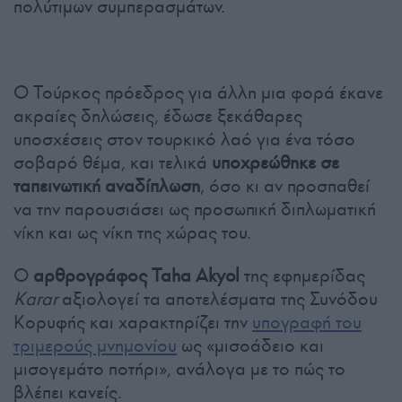
πολύτιμων συμπερασμάτων.
Ο Τούρκος πρόεδρος για άλλη μια φορά έκανε
ακραίες δηλώσεις, έδωσε ξεκάθαρες
υποσχέσεις στον τουρκικό λαό για ένα τόσο
σοβαρό θέμα, και τελικά
υποχρεώθηκε σε
ταπεινωτική αναδίπλωση
, όσο κι αν προσπαθεί
να την παρουσιάσει ως προσωπική διπλωματική
νίκη και ως νίκη της χώρας του.
Ο
αρθρογράφος Taha Akyol
της εφημερίδας
Karar
αξιολογεί τα αποτελέσματα της Συνόδου
Κορυφής και χαρακτηρίζει την
υπογραφή του
τριμερούς μνημονίου
ως «μισοάδειο και
μισογεμάτο ποτήρι», ανάλογα με το πώς το
βλέπει κανείς.