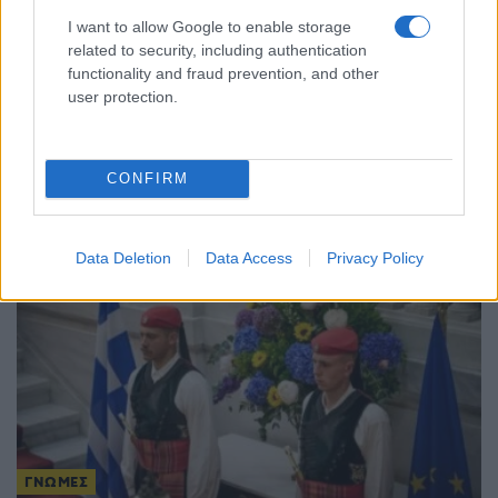
I want to allow Google to enable storage
related to security, including authentication
functionality and fraud prevention, and other
user protection.
ΓΝΩΜΕΣ
Στον Ιωσήφ (Μέρος Ε’)
CONFIRM
28/07/2026 - 9:33πμ
Data Deletion
Data Access
Privacy Policy
ΓΝΩΜΕΣ