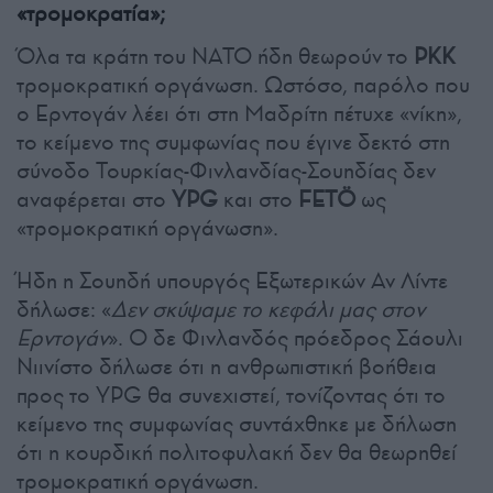
«τρομοκρατία»;
Όλα τα κράτη του ΝΑΤΟ ήδη θεωρούν το
PKK
τρομοκρατική οργάνωση. Ωστόσο, παρόλο που
ο Ερντογάν λέει ότι στη Μαδρίτη πέτυχε «νίκη»,
το κείμενο της συμφωνίας που έγινε δεκτό στη
σύνοδο Τουρκίας-Φινλανδίας-Σουηδίας δεν
αναφέρεται στο
YPG
και στο
FΕTÖ
ως
«τρομοκρατική οργάνωση».
Ήδη η Σουηδή υπουργός Εξωτερικών Αν Λίντε
δήλωσε: «
Δεν σκύψαμε το κεφάλι μας στον
Ερντογάν
». Ο δε Φινλανδός πρόεδρος Σάουλι
Νιινίστο δήλωσε ότι η ανθρωπιστική βοήθεια
προς το YPG θα συνεχιστεί, τονίζοντας ότι το
κείμενο της συμφωνίας συντάχθηκε με δήλωση
ότι η κουρδική πολιτοφυλακή δεν θα θεωρηθεί
τρομοκρατική οργάνωση.