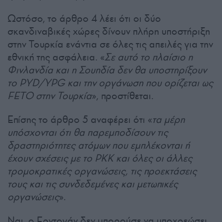
Ωστόσο, το άρθρο 4 λέει ότι οι δύο
σκανδιναβικές χώρες δίνουν πλήρη υποστήριξη
στην Τουρκία ενάντια σε όλες τις απειλές για την
εθνική της ασφάλεια. «
Σε αυτό το πλαίσιο η
Φινλανδία και η Σουηδία δεν θα υποστηρίξουν
το PYD/YPG και την οργάνωση που ορίζεται ως
FETO στην Τουρκία
», προστίθεται.
Επίσης το άρθρο 5 αναφέρει ότι «
τα μέρη
υπόσχονται ότι θα παρεμποδίσουν τις
δραστηριότητες ατόμων που εμπλέκονται ή
έχουν σχέσεις με το PKK και όλες οι άλλες
τρομοκρατικές οργανώσεις, τις προεκτάσεις
τους και τις συνδεδεμένες και μετωπικές
οργανώσεις
».
Ναι, ο Ερντογάν δεν μπορούσε να υποχρεώσει