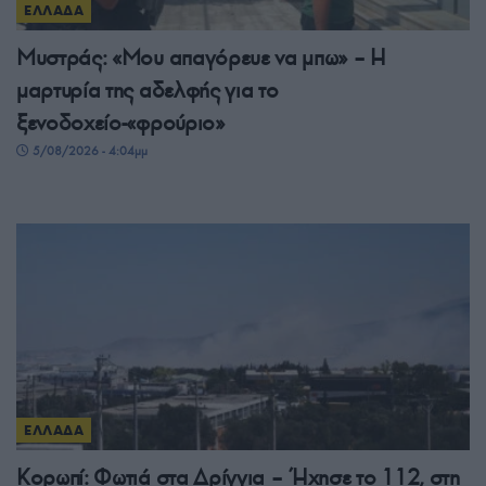
ΕΛΛΑΔΑ
Μυστράς: «Μου απαγόρευε να μπω» – Η
μαρτυρία της αδελφής για το
ξενοδοχείο-«φρούριο»
5/08/2026 - 4:04μμ
ΕΛΛΑΔΑ
Κορωπί: Φωτιά στα Δρίγγια – Ήχησε το 112, στη