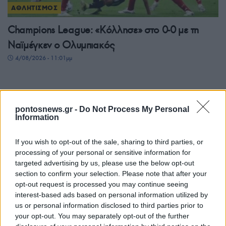
ΑΘΛΗΤΙΣΜΟΣ
Champions League: «Κόλλησε» στο 0-0 με τη
Ναϊμέγκεν ο Ολυμπιακός
4/08/2026 - 11:01μμ
pontosnews.gr -
Do Not Process My Personal
Information
If you wish to opt-out of the sale, sharing to third parties, or
processing of your personal or sensitive information for
targeted advertising by us, please use the below opt-out
section to confirm your selection. Please note that after your
opt-out request is processed you may continue seeing
ΑΘΛΗΤΙΣΜΟΣ
interest-based ads based on personal information utilized by
us or personal information disclosed to third parties prior to
Μόντρεαλ: Αποφασιστικός Τσιτσιπάς, πέρασε
your opt-out. You may separately opt-out of the further
στον δεύτερο γύρο