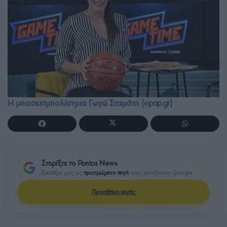
Η μπασκετμπολίστρια Γωγώ Σταμάτη (opap.gr)
Στηρίξτε το Pontos News
Επιλέξτε μας ως
προτιμώμενη πηγή
στην Αναζήτηση Google
Προσθήκη πηγής