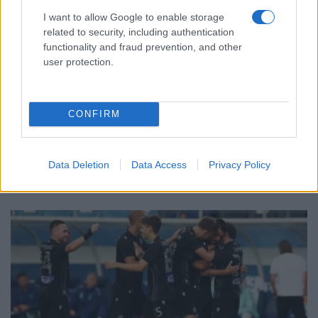
I want to allow Google to enable storage
related to security, including authentication
functionality and fraud prevention, and other
user protection.
ΑΘΛΗΤΙΣΜΟΣ
Conference League: Με τον ηττημένο του
CONFIRM
Χράντετς Κράλοβε – Μπεσίκτας ο Παναθηναϊκός
– Ο αντίπαλος του ΠΑΟΚ
3/08/2026 - 3:50μμ
Data Deletion
Data Access
Privacy Policy