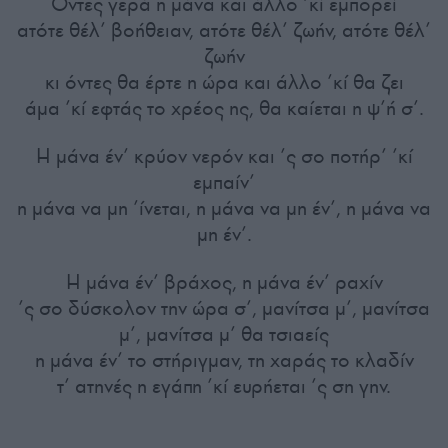
Όντες γερά η μάνα και άλλο ’κί εμπορεί
ατότε θέλ’ βοήθειαν, ατότε θέλ’ ζωήν, ατότε θέλ’
ζωήν
κι όντες θα έρτε η ώρα και άλλο ’κί θα ζει
άμα ’κί εφτάς το χρέος ης, θα καίεται η ψ’ή σ’.
Η μάνα έν’ κρύον νερόν και ’ς σο ποτήρ’ ’κί
εμπαίν’
η μάνα να μη ’ίνεται, η μάνα να μη έν’, η μάνα να
μη έν’.
Η μάνα έν’ βράχος, η μάνα έν’ ραχίν
’ς σο δύσκολον την ώρα σ’, μανίτσα μ’, μανίτσα
μ’, μανίτσα μ’ θα τσιαείς
η μάνα έν’ το στήριγμαν, τη χαράς το κλαδίν
τ’ ατηνές η εγάπη ’κί ευρήεται ’ς ση γην.