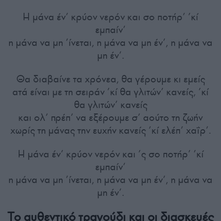
Η μάνα έν’ κρύον νερόν και σο ποτήρ’ ’κί
εμπαίν’
η μάνα να μη ’ίνεται, η μάνα να μη έν’, η μάνα να
μη έν’.
Θα διαβαίνε τα χρόνεα, θα γέρουμε κι εμείς
ατά είναι με τη σειράν ’κί θα γλιτών’ κανείς, ’κί
θα γλιτών’ κανείς
και ολ’ πρέπ’ να εξέρουμε σ’ αούτο τη ζωήν
χωρίς τη μάνας την ευχήν κανείς ’κί ελέπ’ χαΐρ’.
Η μάνα έν’ κρύον νερόν και ’ς σο ποτήρ’ ’κί
εμπαίν’
η μάνα να μη ’ίνεται, η μάνα να μη έν’, η μάνα να
μη έν’.
Το αυθεντικό τραγούδι και οι διασκευές