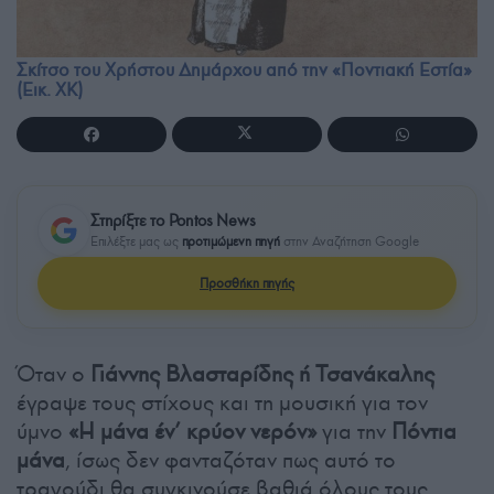
Σκίτσο του Χρήστου Δημάρχου από την «Ποντιακή Εστία»
(Εικ. ΧΚ)
Στηρίξτε το Pontos News
Επιλέξτε μας ως
προτιμώμενη πηγή
στην Αναζήτηση Google
Προσθήκη πηγής
Όταν ο
Γιάννης Βλασταρίδης ή Τσανάκαλης
έγραψε τους στίχους και τη μουσική για τον
ύμνο
«Η μάνα έν’ κρύον νερόν»
για την
Πόντια
μάνα
, ίσως δεν φανταζόταν πως αυτό το
τραγούδι θα συγκινούσε βαθιά όλους τους