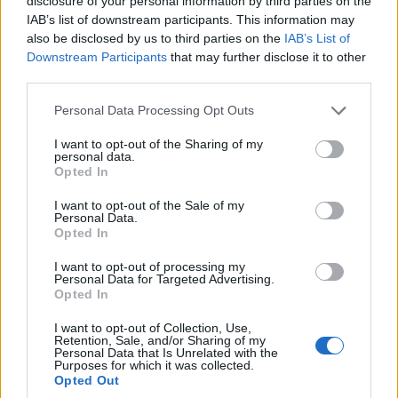
Λια στο Καρς και ο άγιος των κεραυνών
disclosure of your personal information by third parties on the
IAB’s list of downstream participants. This information may
20/07/2026 - 9:26πμ
also be disclosed by us to third parties on the
IAB’s List of
Downstream Participants
that may further disclose it to other
third parties.
Please note that this website/app uses one or more Google
Personal Data Processing Opt Outs
services and may gather and store information including but
not limited to your visit or usage behaviour. You may click to
I want to opt-out of the Sharing of my
personal data.
grant or deny consent to Google and its third-party tags to
Opted In
use your data for below specified purposes in below Google
consent section.
I want to opt-out of the Sale of my
Personal Data.
Opted In
ΠΑΡΑΔΟΣΗ
I want to opt-out of processing my
Personal Data for Targeted Advertising.
Θύμισμαν: Το ποντιακό έθιμο με το χορό των επτά
Opted In
ζευγαριών που είδαμε σε γάμο
I want to opt-out of Collection, Use,
Retention, Sale, and/or Sharing of my
16/07/2026 - 7:39μμ
Personal Data that Is Unrelated with the
Purposes for which it was collected.
Opted Out