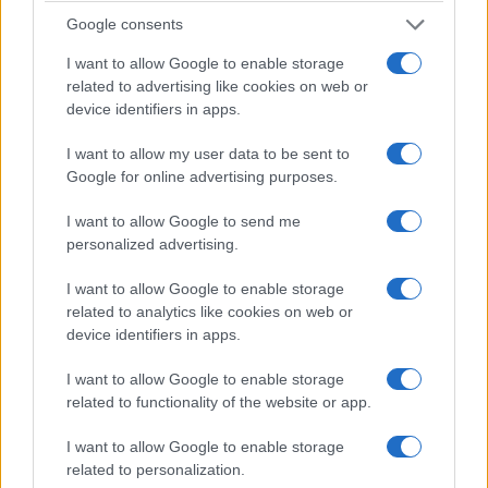
Νέα φορολογική κλίμακα
Google consents
Η φορολογική κλίμακα με βάση την οποία θα
φορολογηθούν τα εισοδήματα του 2020 είναι η
I want to allow Google to enable storage
ακόλουθη:
related to advertising like cookies on web or
device identifiers in apps.
Εισόδημα 0-10.000 (φορολογικός
I want to allow my user data to be sent to
συντελεστής 9%).
Google for online advertising purposes.
Εισόδημα 10.001-20.000 (22%).
I want to allow Google to send me
personalized advertising.
Εισόδημα 20.001-30.000 (28%).
Εισόδημα 30.001-40.000 (36%).
I want to allow Google to enable storage
related to analytics like cookies on web or
Εισόδημα 40.001 και άνω (44%).
device identifiers in apps.
I want to allow Google to enable storage
Αναδημοσίευση από ΑΠΕ-ΜΠΕ.
related to functionality of the website or app.
I want to allow Google to enable storage
related to personalization.