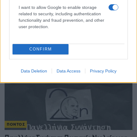
ΠΟΝΤΟΣ
I want to allow Google to enable storage
related to security, including authentication
Η ποντιακή νεολαία υψώνει τη φωνή της: Το
functionality and fraud prevention, and other
user protection.
ψήφισμα, οι διεκδικήσεις και τα μηνύματα του
28ου Συναπαντήματος
31/07/2026 - 10:24πμ
CONFIRM
Data Deletion
Data Access
Privacy Policy
ΠΟΝΤΟΣ