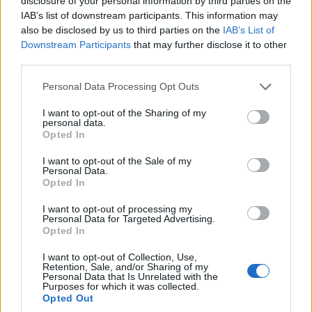
disclosure of your personal information by third parties on the
IAB’s list of downstream participants. This information may
also be disclosed by us to third parties on the
IAB’s List of
Downstream Participants
that may further disclose it to other
third parties.
Please note that this website/app uses one or more Google
Personal Data Processing Opt Outs
services and may gather and store information including but
not limited to your visit or usage behaviour. You may click to
I want to opt-out of the Sharing of my
ΓΕΝΟΚΤΟΝΙΑ
personal data.
grant or deny consent to Google and its third-party tags to
Opted In
use your data for below specified purposes in below Google
Αναγνώριση της Γενοκτονίας των Ελλήνων του
consent section.
I want to opt-out of the Sale of my
Πόντου: Τι σημαίνει πραγματικά;
Personal Data.
Opted In
31/07/2026 - 7:57μμ
I want to opt-out of processing my
Personal Data for Targeted Advertising.
Opted In
I want to opt-out of Collection, Use,
Retention, Sale, and/or Sharing of my
Personal Data that Is Unrelated with the
Purposes for which it was collected.
Opted Out