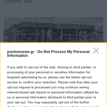
1/08/2026 - 2:36μμ
pontosnews.gr -
Do Not Process My Personal
Information
ΠΟΝΤΟΣ
If you wish to opt-out of the sale, sharing to third parties, or
Αύγουστος ή Αλωνάρτ’ς: Για γάμους και για
processing of your personal or sensitive information for
targeted advertising by us, please use the below opt-out
στύπα – Ο αγαπημένος μήνας των Ποντίων
section to confirm your selection. Please note that after your
1/08/2026 - 9:03πμ
opt-out request is processed you may continue seeing
interest-based ads based on personal information utilized by
us or personal information disclosed to third parties prior to
your opt-out. You may separately opt-out of the further