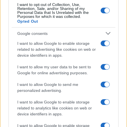
πλημμυρών – Η στάθμη ανεβαίνει συνεχώς και απειλούνται
I want to opt-out of Collection, Use,
οικισμοί
Retention, Sale, and/or Sharing of my
Personal Data that Is Unrelated with the
24/02/2026 - 4:57μμ
Purposes for which it was collected.
Opted Out
Google consents
I want to allow Google to enable storage
related to advertising like cookies on web or
device identifiers in apps.
I want to allow my user data to be sent to
Google for online advertising purposes.
I want to allow Google to send me
personalized advertising.
I want to allow Google to enable storage
ΕΛΛΑΔΑ
related to analytics like cookies on web or
device identifiers in apps.
Κακοκαιρία με ισχυρές βροχές και χαλαζοπτώσεις μέχρι το
μεσημέρι
I want to allow Google to enable storage