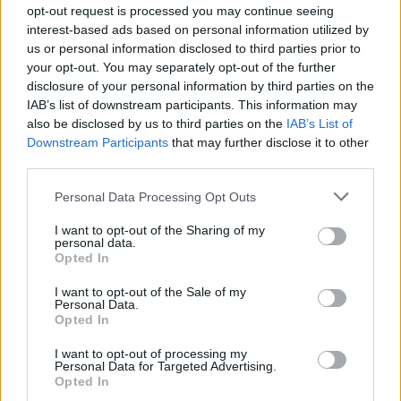
opt-out request is processed you may continue seeing
Αίθριος καιρός, με τοπικές βροχές και μεμονωμένες
interest-based ads based on personal information utilized by
καταιγίδες
us or personal information disclosed to third parties prior to
25/02/2026 - 8:00πμ
your opt-out. You may separately opt-out of the further
disclosure of your personal information by third parties on the
IAB’s list of downstream participants. This information may
also be disclosed by us to third parties on the
IAB’s List of
Downstream Participants
that may further disclose it to other
third parties.
Please note that this website/app uses one or more Google
Personal Data Processing Opt Outs
services and may gather and store information including but
not limited to your visit or usage behaviour. You may click to
I want to opt-out of the Sharing of my
personal data.
grant or deny consent to Google and its third-party tags to
Opted In
use your data for below specified purposes in below Google
consent section.
I want to opt-out of the Sale of my
Personal Data.
Opted In
ΕΛΛΑΔΑ
I want to opt-out of processing my
Personal Data for Targeted Advertising.
Σε κατάσταση κόκκινου συναγερμού ο Έβρος λόγω των
Opted In