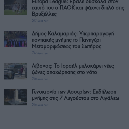
Europa League: Έβαλε δύσκολα στον
εαυτό του ο ΠΑΟΚ και ψάχνει διπλό στις
Βρυξέλλες
7 ώρες πριν
Δήμος Καλαμαριάς: Υπερπαραγωγή
ποντιακής μνήμης το Πανηγύρι
Μεταμορφώσεως του Σωτήρος
7 ώρες πριν
Λίβανος: Το Ισραήλ μπλοκάρει νέες
ζώνες αποχώρησης στο νότο
8 ώρες πριν
Γενοκτονία των Ασσυρίων: Εκδήλωση
μνήμης στις 7 Αυγούστου στο Αιγάλεω
8 ώρες πριν