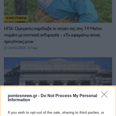
ΟΜΟΓΕΝΕΙΑ
ΗΠΑ: Ομογενής παρέλαβε το πτυχίο της στις 19 Μαΐου
ντυμένη με ποντιακή ενδυμασία – «Το αφιερώνω στους
προγόνους μου»
24/05/2025 - 5:16μμ
pontosnews.gr -
Do Not Process My Personal
Information
If you wish to opt-out of the sale, sharing to third parties, or