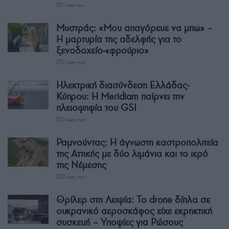
1 ώρα πριν
Μυστράς: «Μου απαγόρευε να μπω» –
Η μαρτυρία της αδελφής για το
ξενοδοχείο-«φρούριο»
2 ώρες πριν
Ηλεκτρική διασύνδεση Ελλάδας-
Κύπρου: Η Meridiam παίρνει την
πλειοψηφία του GSI
2 ώρες πριν
Ραμνούντας: Η άγνωστη καστροπολιτεία
της Αττικής με δύο λιμάνια και το ιερό
της Νέμεσης
2 ώρες πριν
Θρίλερ στη Λειψία: Το drone δίπλα σε
ουκρανικό αεροσκάφος είχε εκρηκτική
συσκευή – Υποψίες για Ρώσους