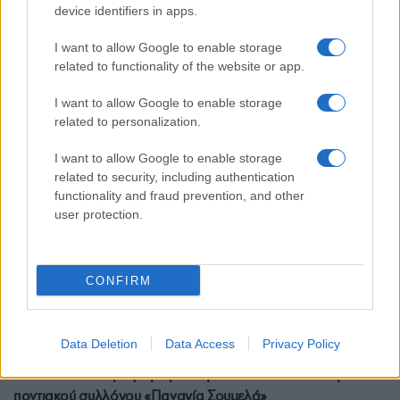
Το Γενικό Προξενείο της Ελλάδας στη Βοστόνη για τη
device identifiers in apps.
Γενοκτονία του Θρακικού Ελληνισμού
I want to allow Google to enable storage
6/04/2025 - 6:13μμ
related to functionality of the website or app.
I want to allow Google to enable storage
related to personalization.
I want to allow Google to enable storage
related to security, including authentication
functionality and fraud prevention, and other
user protection.
CONFIRM
ΕΚΔΗΛΩΣΕΙΣ
Data Deletion
Data Access
Privacy Policy
Βοστόνη: Αντίστροφη μέτρηση για τον 44ο ετήσιο χορό του
ποντιακού συλλόγου «Παναγία Σουμελά»