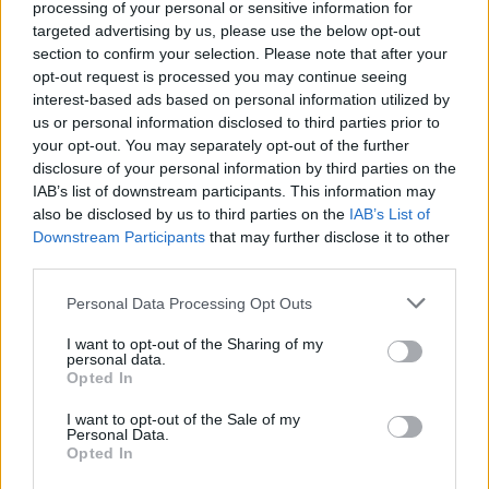
processing of your personal or sensitive information for
targeted advertising by us, please use the below opt-out
section to confirm your selection. Please note that after your
ΟΜΟΓΕΝΕΙΑ
opt-out request is processed you may continue seeing
interest-based ads based on personal information utilized by
Βοστόνη: Eλληνοαμερικανική Συνάντηση Νέων Ερευνητών
us or personal information disclosed to third parties prior to
για πρώτη φορά αύριο στο περίφημο ΜΙΤ
your opt-out. You may separately opt-out of the further
9/05/2025 - 12:28μμ
disclosure of your personal information by third parties on the
IAB’s list of downstream participants. This information may
also be disclosed by us to third parties on the
IAB’s List of
Downstream Participants
that may further disclose it to other
third parties.
Please note that this website/app uses one or more Google
Personal Data Processing Opt Outs
services and may gather and store information including but
not limited to your visit or usage behaviour. You may click to
I want to opt-out of the Sharing of my
personal data.
grant or deny consent to Google and its third-party tags to
Opted In
use your data for below specified purposes in below Google
consent section.
I want to opt-out of the Sale of my
Personal Data.
Opted In