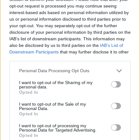
opt-out request is processed you may continue seeing
interest-based ads based on personal information utilized by
us or personal information disclosed to third parties prior to
your opt-out. You may separately opt-out of the further
disclosure of your personal information by third parties on the
IAB’s list of downstream participants. This information may
also be disclosed by us to third parties on the
IAB’s List of
Downstream Participants
that may further disclose it to other
third parties.
Please note that this website/app uses one or more Google
Personal Data Processing Opt Outs
services and may gather and store information including but
not limited to your visit or usage behaviour. You may click to
I want to opt-out of the Sharing of my
personal data.
grant or deny consent to Google and its third-party tags to
Opted In
ΕΚΔΗΛΩΣΕΙΣ
use your data for below specified purposes in below Google
consent section.
I want to opt-out of the Sale of my
Μετά τη βασιλόπιτα, ο ετήσιος χορός για τον Πολιτιστικό
Personal Data.
Σύλλογο Σιδηροδρομικού Σταθμού Κατερίνης
Opted In
29/01/2025 - 3:32μμ
I want to opt-out of processing my
Personal Data for Targeted Advertising.
Opted In