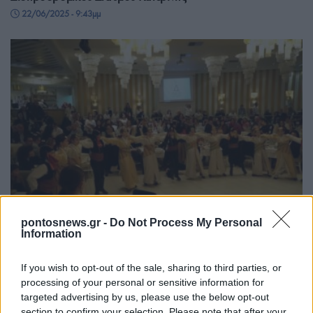
22/06/2025 - 9:43μμ
pontosnews.gr -
Do Not Process My Personal
Information
ΠΟΝΤΟΣ
Ένωση Ποντίων Πιερίας: Κέφι, διασκέδαση και υπερηφάνεια
If you wish to opt-out of the sale, sharing to third parties, or
στον ετήσιο χορό
processing of your personal or sensitive information for
targeted advertising by us, please use the below opt-out
12/02/2025 - 4:40μμ
section to confirm your selection. Please note that after your