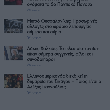
ονόματα το 5ο Ποντιακό Πανοΰρ
1 ώρα πριν
Μετρό Θεσσαλονίκης: Προσωρινές
αλλαγές στο ωράριο λειτουργίας
σήμερα και αύριο
2 ώρες πριν
Λάκης Χαλκιάς: Το τελευταίο «αντίο»
είπαν σήμερα συγγενείς, φίλοι και
συνοδοιπόροι
2 ώρες πριν
Ελληνοαμερικανός διεκδικεί τη
δημαρχία του Σικάγου – Ποιος είναι ο
Αλέξης Γιαννούλιας
3 ώρες πριν