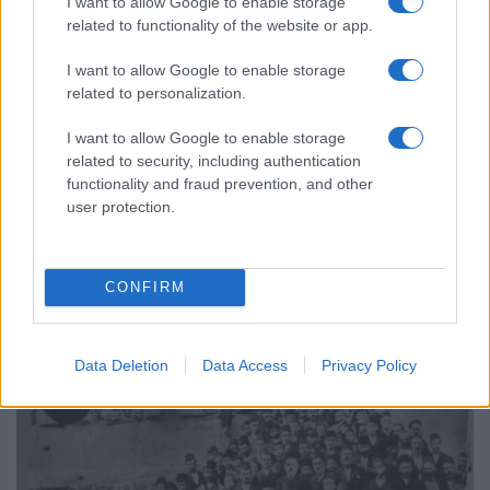
I want to allow Google to enable storage
related to functionality of the website or app.
I want to allow Google to enable storage
related to personalization.
I want to allow Google to enable storage
related to security, including authentication
functionality and fraud prevention, and other
user protection.
ΠΟΝΤΟΣ
Το ντοκιμαντέρ «Η Μπάντα» παρουσιάζεται στην Κατερίνη
CONFIRM
20/04/2024 - 2:17μμ
Data Deletion
Data Access
Privacy Policy