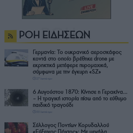
ΡΟΗ ΕΙΔΗΣΕΩΝ
Γερμανία: Το ουκρανικό αεροσκάφος
κοντά στο οποίο βρέθηκε drone με
εκρηκτικά μετέφερε πυρομαχικά,
σύμφωνα με την έγκυρη «SZ»
27 λεπτά πριν
6 Αυγούστου 1870: Κίνησε η Γερακίνα…
– Η τραγική ιστορία πίσω από το εύθυμο
παιδικό τραγούδι
55 λεπτά πριν
Σύλλογος Ποντίων Κορυδαλλού
«Εύξεινος Πόντος»: Με μεγάλα