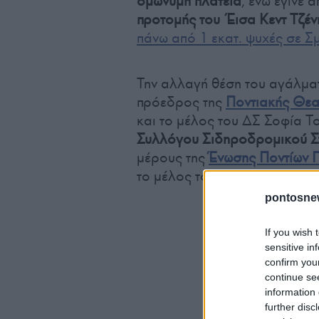
ομώνυμη πλατεία
, ενώ έγινε 
προτομής του Έισα Κεντ Τζέν
πάνω από 1 εκατ. ψυχές σε Σ
Την αλλαγή θέση του αγάλμα
πρόεδρος της
Ποντιακής Θεα
και το μέλος του ΔΣ Σοφία 
Συλλόγου Σιδηροδρομικού Σ
μέρους της
Ένωσης Ποντίων Π
το μέλος του ΔΣ Μίμης Συμεω
pontosne
If you wish 
sensitive in
confirm you
continue se
information 
further disc