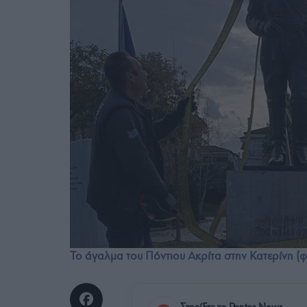
Το άγαλμα του Πόντιου Ακρίτα στην Κατερίνη (φ
Στηρίξτε το Pontos News