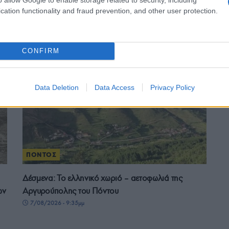
ε μας στο
Google News
cation functionality and fraud prevention, and other user protection.
CONFIRM
Data Deletion
Data Access
Privacy Policy
ΠΟΝΤΟΣ
Δέσμενα: Το ελληνικό χωριό – αετοφωλιά της
ων
Αργυρούπολης του Πόντου
7/08/2026 - 9:35μμ