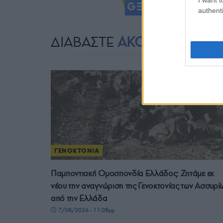
Ακολουθήστ
authenti
ΔΙΑΒΑΣΤΕ
ΑΚΟΜΗ
ΓΕΝΟΚΤΟΝΙΑ
Παμποντιακή Ομοσπονδία Ελλάδος: Ζητάμε εκ
νέου την αναγνώριση της Γενοκτονίας των Ασσυρί
από την Ελλάδα
7/08/2026 - 11:08μμ