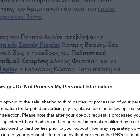
αποδεκτή και η πρόταση για την τοποθέτηση
ινγκς,
του Αμερικανού πάστορα που
έσωσε
μύρνη και Πόντο
.
τος του Πόντιου Ακρίτα «επέβλεψαν» η
τρικής Σκηνής Πιερίας
Άρτεμις Βαρυτιμίδου
Τοπαλίδου, ο πρόεδρος του
Πολιτιστικού
ταθμού Κατερίνης
Αλέκος Φυσσέας, και εκ
ιερία
ς ο πρόεδρος Κώστας Παπουτσίδης και
νίδης.
ws.gr -
Do Not Process My Personal Information
to opt-out of the sale, sharing to third parties, or processing of your per
formation for targeted advertising by us, please use the below opt-out s
r selection. Please note that after your opt-out request is processed y
eing interest-based ads based on personal information utilized by us or
disclosed to third parties prior to your opt-out. You may separately opt-
losure of your personal information by third parties on the IAB’s list of