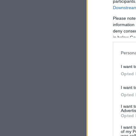
participants
Downstream 
Please note
information 
deny consent
in below Go
Persona
I want t
Opted 
I want t
Opted 
I want 
Advertis
Opted 
I want t
of my P
was col