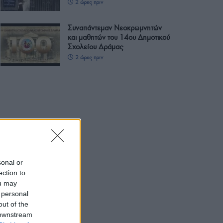
2 ώρες πριν
Συναπάντεμαν Νεοκρωμνητών
και μαθητών του 14ου Δημοτικού
Σχολείου Δράμας
2 ώρες πριν
sonal or
ection to
ou may
 personal
out of the
 downstream