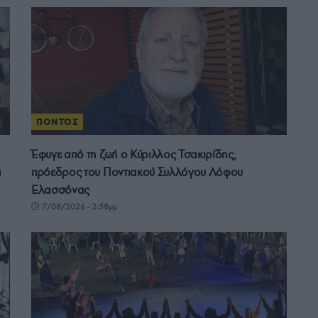
ΠΟΝΤΟΣ
Έφυγε από τη ζωή ο Κύριλλος Τσακιρίδης,
ά
πρόεδρος του Ποντιακού Συλλόγου Λόφου
Ελασσόνας
7/08/2026 - 2:58μμ